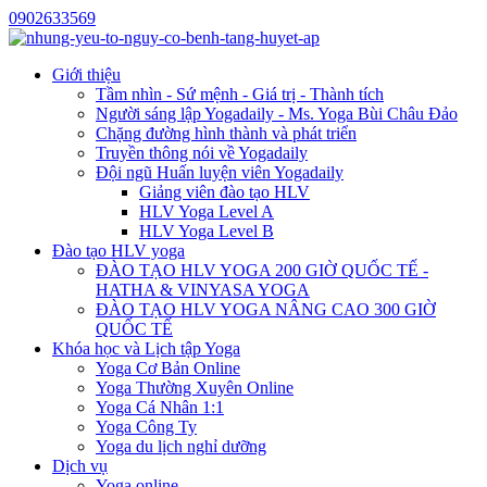
0902633569
Giới thiệu
Tầm nhìn - Sứ mệnh - Giá trị - Thành tích
Người sáng lập Yogadaily - Ms. Yoga Bùi Châu Đảo
Chặng đường hình thành và phát triển
Truyền thông nói về Yogadaily
Đội ngũ Huấn luyện viên Yogadaily
Giảng viên đào tạo HLV
HLV Yoga Level A
HLV Yoga Level B
Đào tạo HLV yoga
ĐÀO TẠO HLV YOGA 200 GIỜ QUỐC TẾ -
HATHA & VINYASA YOGA
ĐÀO TẠO HLV YOGA NÂNG CAO 300 GIỜ
QUỐC TẾ
Khóa học và Lịch tập Yoga
Yoga Cơ Bản Online
Yoga Thường Xuyên Online
Yoga Cá Nhân 1:1
Yoga Công Ty
Yoga du lịch nghỉ dưỡng
Dịch vụ
Yoga online