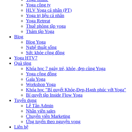
Yoga công ty
HLV Yoga cá nhân (PT)
Yoga trị liệu cá nhân
Yoga Retreat
Thuê phòng tập yoga
Thảm tập Yoga
Blog
Blog Yoga
Nghệ thuật sống
Sức khỏe cộng đồng
Yoga HTV7
Quà tặng
Khóa học 7 ngày trẻ, khỏe, đẹp cùng Yoga
Yoga cộng đồng
Gala Yoga
Workshop Yoga
Khóa học "Bí quyết Khỏe-Đẹp-Hạnh phúc với Yoga"
Bí quyết tập Inside Flow Yoga
Tuyển dụng
Lễ Tân Admin
Nhân viên sales
Chuyên viên Marketing
Ứng tuyển theo nguyện vọng
Liên hệ