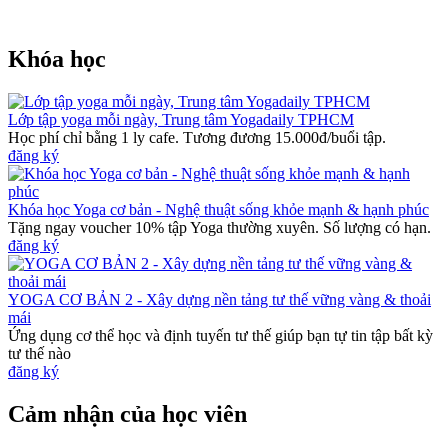
Khóa học
Lớp tập yoga mỗi ngày, Trung tâm Yogadaily TPHCM
Học phí chỉ bằng 1 ly cafe. Tương đương 15.000đ/buổi tập.
đăng ký
Khóa học Yoga cơ bản - Nghệ thuật sống khỏe mạnh & hạnh phúc
Tặng ngay voucher 10% tập Yoga thường xuyên. Số lượng có hạn.
đăng ký
YOGA CƠ BẢN 2 - Xây dựng nền tảng tư thế vững vàng & thoải
mái
Ứng dụng cơ thể học và định tuyến tư thế giúp bạn tự tin tập bất kỳ
tư thế nào
đăng ký
Cảm nhận của học viên