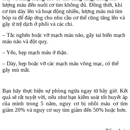
lượng máu đến nuôi cơ tim không đủ. Đồng thời, khi
cơ tim dày lên và hoạt động nhiều, lượng máu mà tim
bóp ra để đáp ứng cho nhu cầu cơ thể cũng tăng lên và
gây ứ trệ dịch ở phổi và các chi.
– Tắc nghẽn hoặc vỡ mạch máu não, gây tai biến mạch
máu não và đột quỵ.
– Yếu, hẹp mạch máu ở thận.
– Dày, hẹp hoặc vỡ các mạch máu võng mạc, có thể
gây mù mắt.
Bạn hãy thực hiện sự phòng ngừa ngay từ bây giờ. Kết
quả sẽ rất tuyệt vời, nếu như bạn kiểm soát tốt huyết áp
của mình trong 5 năm, nguy cơ bị nhồi máu cơ tim
giảm 20% và nguy cơ suy tim giảm đến 50% hoặc hơn.