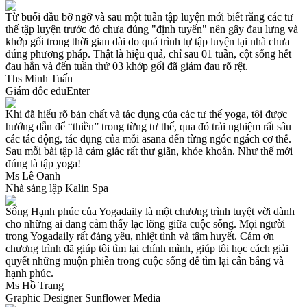
Từ buổi đầu bỡ ngỡ và sau một tuần tập luyện mới biết rằng các tư
thế tập luyện trước đó chưa đúng "định tuyến" nên gây đau lưng và
khớp gối trong thời gian dài do quá trình tự tập luyện tại nhà chưa
đúng phương pháp. Thật là hiệu quả, chỉ sau 01 tuần, cột sống hết
đau hẳn và đến tuần thứ 03 khớp gối đã giảm đau rõ rệt.
Ths Minh Tuấn
Giám đốc eduEnter
Khi đã hiểu rõ bản chất và tác dụng của các tư thế yoga, tôi được
hướng dẫn để “thiền” trong từng tư thế, qua đó trải nghiệm rất sâu
các tác động, tác dụng của mỗi asana đến từng ngóc ngách cơ thể.
Sau mỗi bài tập là cảm giác rất thư giãn, khỏe khoắn. Như thế mới
đúng là tập yoga!
Ms Lê Oanh
Nhà sáng lập Kalin Spa
Sống Hạnh phúc của Yogadaily là một chương trình tuyệt vời dành
cho những ai đang cảm thấy lạc lõng giữa cuộc sống. Mọi người
trong Yogadaily rất đáng yêu, nhiệt tình và tâm huyết. Cám ơn
chương trình đã giúp tôi tìm lại chính mình, giúp tôi học cách giải
quyết những muộn phiền trong cuộc sống để tìm lại cân bằng và
hạnh phúc.
Ms Hồ Trang
Graphic Designer Sunflower Media