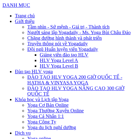
DANH MỤC
Trang chủ
Giới thiệu
Tầm nhìn - Sứ mệnh - Giá trị - Thành tích
Người sáng lập Yogadaily - Ms. Yoga Bùi Châu Đảo
Chặng đường hình thành và phát triển
Truyền thông nói về Yogadaily
Đội ngũ Huấn luyện viên Yogadaily
Giảng viên đào tạo HLV
HLV Yoga Level A
HLV Yoga Level B
Đào tạo HLV yoga
ĐÀO TẠO HLV YOGA 200 GIỜ QUỐC TẾ -
HATHA & VINYASA YOGA
ĐÀO TẠO HLV YOGA NÂNG CAO 300 GIỜ
QUỐC TẾ
Khóa học và Lịch tập Yoga
Yoga Cơ Bản Online
Yoga Thường Xuyên Online
Yoga Cá Nhân 1:1
Yoga Công Ty
Yoga du lịch nghỉ dưỡng
Dịch vụ
Yoga online