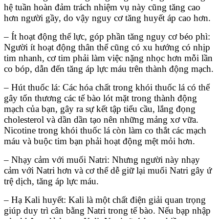
hệ tuần hoàn đảm trách nhiệm vụ này cũng tăng cao
hơn người gầy, do vậy nguy cơ tăng huyết áp cao hơn.
– Ít hoạt động thể lực, góp phần tăng nguy cơ béo phì:
Người ít hoạt động thân thể cũng có xu hướng có nhịp
tim nhanh, cơ tim phải làm việc nặng nhọc hơn mỗi lần
co bóp, dẫn đến tăng áp lực máu trên thành động mạch.
– Hút thuốc lá: Các hóa chất trong khói thuốc lá có thể
gây tổn thương các tế bào lót mặt trong thành động
mạch của bạn, gây ra sự kết tập tiểu cầu, lắng đọng
cholesterol và dần dần tạo nên những mảng xơ vữa.
Nicotine trong khói thuốc lá còn làm co thắt các mạch
máu và buộc tim bạn phải hoạt động mệt mỏi hơn.
– Nhạy cảm với muối Natri: Nhưng người này nhạy
cảm với Natri hơn và cơ thể dễ giữ lại muối Natri gây ứ
trệ dịch, tăng áp lực máu.
– Hạ Kali huyết: Kali là một chất điện giải quan trọng
giúp duy trì cân bằng Natri trong tế bào. Nếu bạp nhập