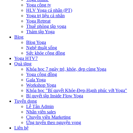
Yoga công ty
HLV Yoga cá nhân (PT)
Yoga trị liệu cá nhân
Yoga Retreat
Thuê phòng tập yoga
Thảm tập Yoga
Blog
Blog Yoga
Nghệ thuật sống
Sức khỏe cộng đồng
Yoga HTV7
Quà tặng
Khóa học 7 ngày trẻ, khỏe, đẹp cùng Yoga
Yoga cộng đồng
Gala Yoga
Workshop Yoga
Khóa học "Bí quyết Khỏe-Đẹp-Hạnh phúc với Yoga"
Bí quyết tập Inside Flow Yoga
Tuyển dụng
Lễ Tân Admin
Nhân viên sales
Chuyên viên Marketing
Ứng tuyển theo nguyện vọng
Liên hệ