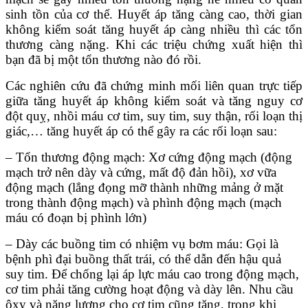
sinh tồn của cơ thể. Huyết áp tăng càng cao, thời gian
không kiểm soát tăng huyết áp càng nhiều thì các tổn
thương càng nặng. Khi các triệu chứng xuất hiện thì
bạn đã bị một tổn thương nào đó rồi.
Các nghiên cứu đã chứng minh mối liên quan trực tiếp
giữa tăng huyết áp không kiểm soát và tăng nguy cơ
đột quỵ, nhồi máu cơ tim, suy tim, suy thận, rối loạn thị
giác,… tăng huyết áp có thể gây ra các rối loạn sau:
– Tổn thương động mạch: Xơ cứng động mạch (động
mạch trở nên dày và cứng, mất độ đản hồi), xơ vữa
động mạch (lắng đọng mỡ thành những mảng ở mặt
trong thành động mạch) và phình động mạch (mạch
máu có đoạn bị phình lớn)
– Dày các buồng tim có nhiệm vụ bơm máu: Gọi là
bệnh phì đại buồng thất trái, có thể dẫn đến hậu quả
suy tim. Để chống lại áp lực máu cao trong động mạch,
cơ tim phải tăng cường hoạt động và dày lên. Nhu cầu
ôxy và năng lượng cho cơ tim cũng tăng, trong khi