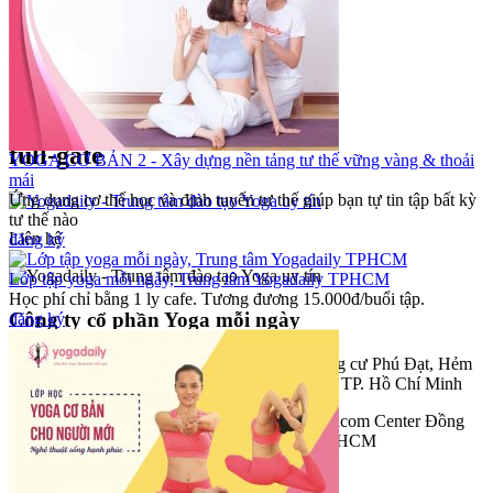
full-gate
YOGA CƠ BẢN 2 - Xây dựng nền tảng tư thế vững vàng & thoải
mái
Ứng dụng cơ thể học và định tuyến tư thế giúp bạn tự tin tập bất kỳ
tư thế nào
Liên hệ
đăng ký
Lớp tập yoga mỗi ngày, Trung tâm Yogadaily TPHCM
Học phí chỉ bằng 1 ly cafe. Tương đương 15.000đ/buổi tập.
Công ty cổ phần Yoga mỗi ngày
đăng ký
Trụ sở giao dịch và đào tạo:
Tầng Trệt, Chung cư Phú Đạt, Hẻm
45, Đường D5, Phường 25, Quận Bình Thạnh, TP. Hồ Chí Minh
Trụ sở chính:
Lầu 17-11 Tầng 17 Tòa nhà Vincom Center Đồng
Khởi, 72 Lê Thánh Tôn, P.Bến Nghé, Q.1, TP.HCM
Hotline
(Vui lòng gọi hotline để đặt cuộc hẹn)
: