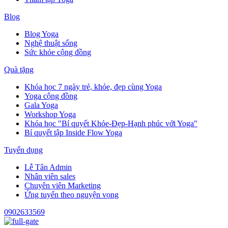
Blog
Blog Yoga
Nghệ thuật sống
Sức khỏe cộng đồng
Quà tặng
Khóa học 7 ngày trẻ, khỏe, đẹp cùng Yoga
Yoga cộng đồng
Gala Yoga
Workshop Yoga
Khóa học "Bí quyết Khỏe-Đẹp-Hạnh phúc với Yoga"
Bí quyết tập Inside Flow Yoga
Tuyển dụng
Lễ Tân Admin
Nhân viên sales
Chuyên viên Marketing
Ứng tuyển theo nguyện vọng
0902633569