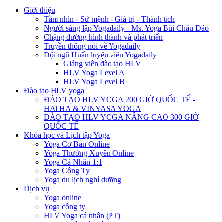
Giới thiệu
Tầm nhìn - Sứ mệnh - Giá trị - Thành tích
Người sáng lập Yogadaily - Ms. Yoga Bùi Châu Đảo
Chặng đường hình thành và phát triển
Truyền thông nói về Yogadaily
Đội ngũ Huấn luyện viên Yogadaily
Giảng viên đào tạo HLV
HLV Yoga Level A
HLV Yoga Level B
Đào tạo HLV yoga
ĐÀO TẠO HLV YOGA 200 GIỜ QUỐC TẾ -
HATHA & VINYASA YOGA
ĐÀO TẠO HLV YOGA NÂNG CAO 300 GIỜ
QUỐC TẾ
Khóa học và Lịch tập Yoga
Yoga Cơ Bản Online
Yoga Thường Xuyên Online
Yoga Cá Nhân 1:1
Yoga Công Ty
Yoga du lịch nghỉ dưỡng
Dịch vụ
Yoga online
Yoga công ty
HLV Yoga cá nhân (PT)