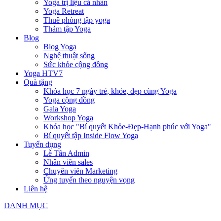
Yoga trị liệu cá nhân
Yoga Retreat
Thuê phòng tập yoga
Thảm tập Yoga
Blog
Blog Yoga
Nghệ thuật sống
Sức khỏe cộng đồng
Yoga HTV7
Quà tặng
Khóa học 7 ngày trẻ, khỏe, đẹp cùng Yoga
Yoga cộng đồng
Gala Yoga
Workshop Yoga
Khóa học "Bí quyết Khỏe-Đẹp-Hạnh phúc với Yoga"
Bí quyết tập Inside Flow Yoga
Tuyển dụng
Lễ Tân Admin
Nhân viên sales
Chuyên viên Marketing
Ứng tuyển theo nguyện vọng
Liên hệ
DANH MỤC