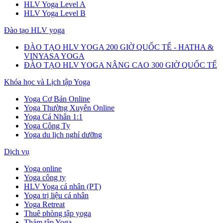
HLV Yoga Level A
HLV Yoga Level B
Đào tạo HLV yoga
ĐÀO TẠO HLV YOGA 200 GIỜ QUỐC TẾ - HATHA &
VINYASA YOGA
ĐÀO TẠO HLV YOGA NÂNG CAO 300 GIỜ QUỐC TẾ
Khóa học và Lịch tập Yoga
Yoga Cơ Bản Online
Yoga Thường Xuyên Online
Yoga Cá Nhân 1:1
Yoga Công Ty
Yoga du lịch nghỉ dưỡng
Dịch vụ
Yoga online
Yoga công ty
HLV Yoga cá nhân (PT)
Yoga trị liệu cá nhân
Yoga Retreat
Thuê phòng tập yoga
Thảm tập Yoga