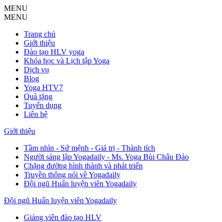
MENU
MENU
Trang chủ
Giới thiệu
Đào tạo HLV yoga
Khóa học và Lịch tập Yoga
Dịch vụ
Blog
Yoga HTV7
Quà tặng
Tuyển dụng
Liên hệ
Giới thiệu
Tầm nhìn - Sứ mệnh - Giá trị - Thành tích
Người sáng lập Yogadaily - Ms. Yoga Bùi Châu Đảo
Chặng đường hình thành và phát triển
Truyền thông nói về Yogadaily
Đội ngũ Huấn luyện viên Yogadaily
Đội ngũ Huấn luyện viên Yogadaily
Giảng viên đào tạo HLV