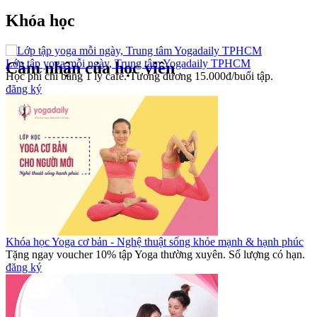
Khóa học
Lớp tập yoga mỗi ngày, Trung tâm Yogadaily TPHCM
Cảm nhận của học viên
Học phí chỉ bằng 1 ly cafe. Tương đương 15.000đ/buổi tập.
đăng ký
Khóa học Yoga cơ bản - Nghệ thuật sống khỏe mạnh & hạnh phúc
Tặng ngay voucher 10% tập Yoga thường xuyên. Số lượng có hạn.
đăng ký