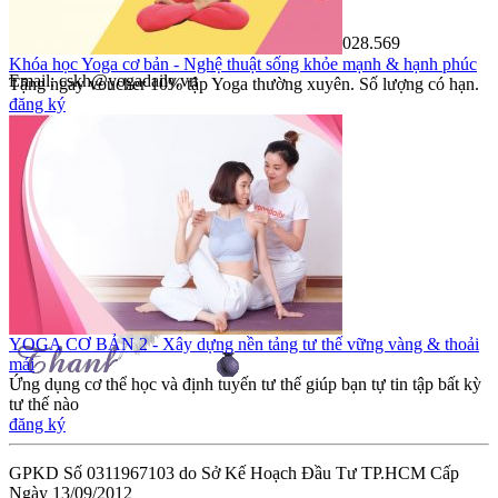
- Tư vấn học HLV Yoga 200H: 0902.633.569
- Tư vấn học HLV Yoga 300H nâng cao: 0909.028.569
Khóa học Yoga cơ bản - Nghệ thuật sống khỏe mạnh & hạnh phúc
Email: cskh@yogadaily.vn
Tặng ngay voucher 10% tập Yoga thường xuyên. Số lượng có hạn.
đăng ký
---
Thời gian làm việc:
T2 - T6: 7h00 - 20h30
T7 - CN: 8h30 - 13h30
YOGA CƠ BẢN 2 - Xây dựng nền tảng tư thế vững vàng & thoải
mái
Ứng dụng cơ thể học và định tuyến tư thế giúp bạn tự tin tập bất kỳ
tư thế nào
đăng ký
GPKD Số 0311967103 do Sở Kế Hoạch Đầu Tư TP.HCM Cấp
Ngày 13/09/2012