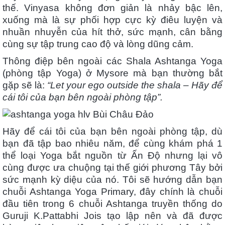
thế. Vinyasa không đơn giản là nhảy bậc lên,
xuống mà là sự phối hợp cực kỳ điêu luyện và
nhuần nhuyễn của hít thở, sức mạnh, cân bằng
cùng sự tập trung cao độ và lòng dũng cảm.
Thông điệp bên ngoài các Shala Ashtanga Yoga
(phòng tập Yoga) ở Mysore mà bạn thường bắt
gặp sẽ là:
“Let your ego outside the shala – Hãy để
cái tôi của bạn bên ngoài phòng tập”.
Hãy để cái tôi của bạn bên ngoài phòng tập, dù
bạn đã tập bao nhiêu năm, để cùng khám phá 1
thể loại Yoga bắt nguồn từ Ấn Độ nhưng lại vô
cùng được ưa chuộng tại thế giới phương Tây bởi
sức mạnh kỳ diệu của nó. Tôi sẽ hướng dẫn bạn
chuỗi Ashtanga Yoga Primary, đây chính là chuỗi
đầu tiên trong 6 chuỗi Ashtanga truyền thống do
Guruji K.Pattabhi Jois tạo lập nên và đã được