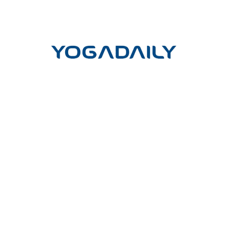
LIÊN HỆ
Công ty cổ phần Yoga mỗi ngày
Trụ sở giao dịch và đào tạo:
Tầng Trệt, Chung cư Phú Đạt, Hẻm
45, Đường D5, Phường 25, Quận Bình Thạnh, TP. Hồ Chí Minh
Trụ sở chính:
Lầu 17-11 Tầng 17 Tòa nhà Vincom Center Đồng
Khởi, 72 Lê Thánh Tôn, P.Bến Nghé, Q.1, TP.HCM
Hotline
(Vui lòng gọi hotline để đặt cuộc hẹn)
:
- Tư vấn học HLV Yoga 200H: 0902.633.569
- Tư vấn học HLV Yoga 300H nâng cao: 0909.028.569
Email: cskh@yogadaily.vn
---
Thời gian làm việc: