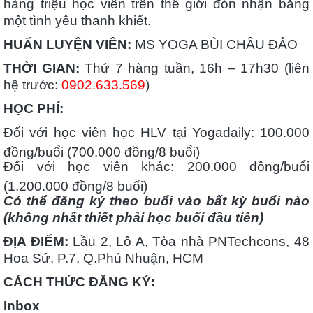
hàng triệu học viên trên thế giới đón nhận bằng
một tình yêu thanh khiết.
HUẤN LUYỆN VIÊN:
MS YOGA BÙI CHÂU ĐẢO
THỜI GIAN:
Thứ 7 hàng tuần, 16h – 17h30 (liên
hệ trước:
0902.633.569
)
HỌC PHÍ:
Đối với học viên học HLV tại Yogadaily: 100.000
đồng/buổi (700.000 đồng/8 buổi)
Đối với học viên khác: 200.000 đồng/buổi
(1.200.000 đồng/8 buổi)
Có thể đăng ký theo buổi vào bất kỳ buổi nào
(không nhất thiết phải học buổi đầu tiên)
ĐỊA ĐIỂM:
Lầu 2, Lô A, Tòa nhà PNTechcons, 48
Hoa Sứ, P.7, Q.Phú Nhuận, HCM
CÁCH THỨC ĐĂNG KÝ:
Inbox