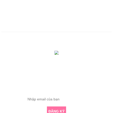
Chính sách sử dụng
Chính sách bảo mật
Chính sách thanh toán
Tổng truy cập: 419374
Đang online: 0
ĐĂNG KÝ THÔNG TIN
Nhập email để nhận những bài viết chuyên sâu về yoga mới nhất
ĐĂNG KÝ