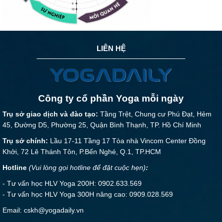
LIÊN HỆ
Công ty cổ phần Yoga mỗi ngày
Trụ sở giao dịch và đào tạo:
Tầng Trệt, Chung cư Phú Đạt, Hẻm
45, Đường D5, Phường 25, Quận Bình Thạnh, TP. Hồ Chí Minh
Trụ sở chính:
Lầu 17-11 Tầng 17 Tòa nhà Vincom Center Đồng
Khởi, 72 Lê Thánh Tôn, P.Bến Nghé, Q.1, TP.HCM
Hotline
(Vui lòng gọi hotline để đặt cuộc hẹn)
:
- Tư vấn học HLV Yoga 200H: 0902.633.569
- Tư vấn học HLV Yoga 300H nâng cao: 0909.028.569
Email: cskh@yogadaily.vn