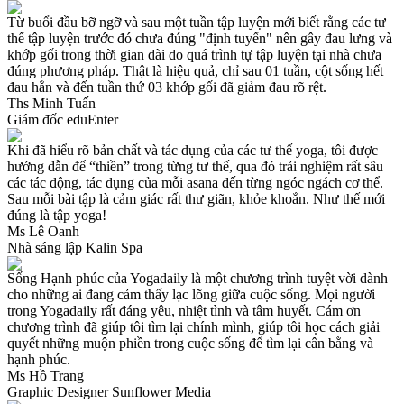
Từ buổi đầu bỡ ngỡ và sau một tuần tập luyện mới biết rằng các tư
thế tập luyện trước đó chưa đúng "định tuyến" nên gây đau lưng và
khớp gối trong thời gian dài do quá trình tự tập luyện tại nhà chưa
đúng phương pháp. Thật là hiệu quả, chỉ sau 01 tuần, cột sống hết
đau hẳn và đến tuần thứ 03 khớp gối đã giảm đau rõ rệt.
Ths Minh Tuấn
Giám đốc eduEnter
Khi đã hiểu rõ bản chất và tác dụng của các tư thế yoga, tôi được
hướng dẫn để “thiền” trong từng tư thế, qua đó trải nghiệm rất sâu
các tác động, tác dụng của mỗi asana đến từng ngóc ngách cơ thể.
Sau mỗi bài tập là cảm giác rất thư giãn, khỏe khoắn. Như thế mới
đúng là tập yoga!
Ms Lê Oanh
Nhà sáng lập Kalin Spa
Sống Hạnh phúc của Yogadaily là một chương trình tuyệt vời dành
cho những ai đang cảm thấy lạc lõng giữa cuộc sống. Mọi người
trong Yogadaily rất đáng yêu, nhiệt tình và tâm huyết. Cám ơn
chương trình đã giúp tôi tìm lại chính mình, giúp tôi học cách giải
quyết những muộn phiền trong cuộc sống để tìm lại cân bằng và
hạnh phúc.
Ms Hồ Trang
Graphic Designer Sunflower Media