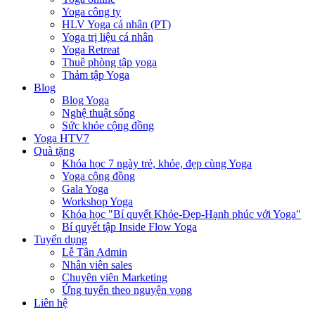
Yoga công ty
HLV Yoga cá nhân (PT)
Yoga trị liệu cá nhân
Yoga Retreat
Thuê phòng tập yoga
Thảm tập Yoga
Blog
Blog Yoga
Nghệ thuật sống
Sức khỏe cộng đồng
Yoga HTV7
Quà tặng
Khóa học 7 ngày trẻ, khỏe, đẹp cùng Yoga
Yoga cộng đồng
Gala Yoga
Workshop Yoga
Khóa học "Bí quyết Khỏe-Đẹp-Hạnh phúc với Yoga"
Bí quyết tập Inside Flow Yoga
Tuyển dụng
Lễ Tân Admin
Nhân viên sales
Chuyên viên Marketing
Ứng tuyển theo nguyện vọng
Liên hệ