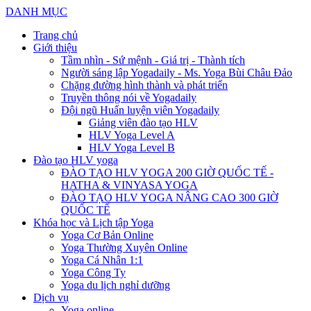
DANH MỤC
Trang chủ
Giới thiệu
Tầm nhìn - Sứ mệnh - Giá trị - Thành tích
Người sáng lập Yogadaily - Ms. Yoga Bùi Châu Đảo
Chặng đường hình thành và phát triển
Truyền thông nói về Yogadaily
Đội ngũ Huấn luyện viên Yogadaily
Giảng viên đào tạo HLV
HLV Yoga Level A
HLV Yoga Level B
Đào tạo HLV yoga
ĐÀO TẠO HLV YOGA 200 GIỜ QUỐC TẾ -
HATHA & VINYASA YOGA
ĐÀO TẠO HLV YOGA NÂNG CAO 300 GIỜ
QUỐC TẾ
Khóa học và Lịch tập Yoga
Yoga Cơ Bản Online
Yoga Thường Xuyên Online
Yoga Cá Nhân 1:1
Yoga Công Ty
Yoga du lịch nghỉ dưỡng
Dịch vụ
Yoga online