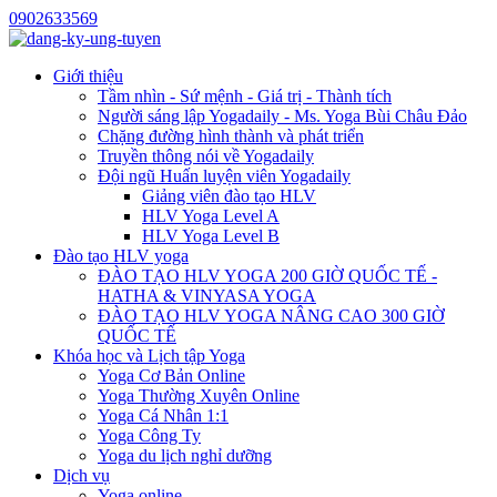
0902633569
Giới thiệu
Tầm nhìn - Sứ mệnh - Giá trị - Thành tích
Người sáng lập Yogadaily - Ms. Yoga Bùi Châu Đảo
Chặng đường hình thành và phát triển
Truyền thông nói về Yogadaily
Đội ngũ Huấn luyện viên Yogadaily
Giảng viên đào tạo HLV
HLV Yoga Level A
HLV Yoga Level B
Đào tạo HLV yoga
ĐÀO TẠO HLV YOGA 200 GIỜ QUỐC TẾ -
HATHA & VINYASA YOGA
ĐÀO TẠO HLV YOGA NÂNG CAO 300 GIỜ
QUỐC TẾ
Khóa học và Lịch tập Yoga
Yoga Cơ Bản Online
Yoga Thường Xuyên Online
Yoga Cá Nhân 1:1
Yoga Công Ty
Yoga du lịch nghỉ dưỡng
Dịch vụ
Yoga online