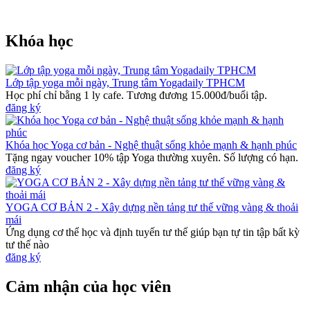
Khóa học
Lớp tập yoga mỗi ngày, Trung tâm Yogadaily TPHCM
Học phí chỉ bằng 1 ly cafe. Tương đương 15.000đ/buổi tập.
đăng ký
Khóa học Yoga cơ bản - Nghệ thuật sống khỏe mạnh & hạnh phúc
Tặng ngay voucher 10% tập Yoga thường xuyên. Số lượng có hạn.
đăng ký
YOGA CƠ BẢN 2 - Xây dựng nền tảng tư thế vững vàng & thoải
mái
Ứng dụng cơ thể học và định tuyến tư thế giúp bạn tự tin tập bất kỳ
tư thế nào
đăng ký
Cảm nhận của học viên