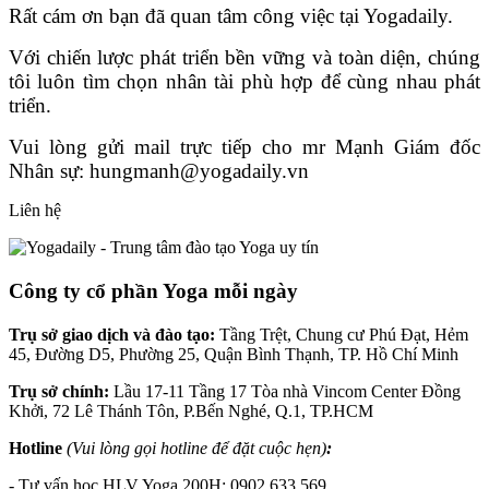
Rất cám ơn bạn đã quan tâm công việc tại Yogadaily.
Với chiến lược phát triển bền vững và toàn diện, chúng
tôi luôn tìm chọn nhân tài phù hợp để cùng nhau phát
triển.
Vui lòng gửi mail trực tiếp cho mr Mạnh Giám đốc
Nhân sự: hungmanh@yogadaily.vn
Liên hệ
Công ty cổ phần Yoga mỗi ngày
Trụ sở giao dịch và đào tạo:
Tầng Trệt, Chung cư Phú Đạt, Hẻm
45, Đường D5, Phường 25, Quận Bình Thạnh, TP. Hồ Chí Minh
Trụ sở chính:
Lầu 17-11 Tầng 17 Tòa nhà Vincom Center Đồng
Khởi, 72 Lê Thánh Tôn, P.Bến Nghé, Q.1, TP.HCM
Hotline
(Vui lòng gọi hotline để đặt cuộc hẹn)
:
- Tư vấn học HLV Yoga 200H: 0902.633.569