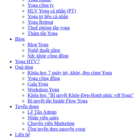
Yoga công ty
HLV Yoga cá nhân (PT)
Yoga trị liệu cá nhân
Yoga Retreat
Thuê phòng tập yoga
Thảm tập Yoga
Blog
Blog Yoga
Nghệ thuật sống
Sức khỏe cộng đồng
Yoga HTV7
Quà tặng
Khóa học 7 ngày trẻ, khỏe, đẹp cùng Yoga
Yoga cộng đồng
Gala Yoga
Workshop Yoga
Khóa học "Bí quyết Khỏe-Đẹp-Hạnh phúc với Yoga"
Bí quyết tập Inside Flow Yoga
Tuyển dụng
Lễ Tân Admin
Nhân viên sales
Chuyên viên Marketing
Ứng tuyển theo nguyện vọng
Liên hệ