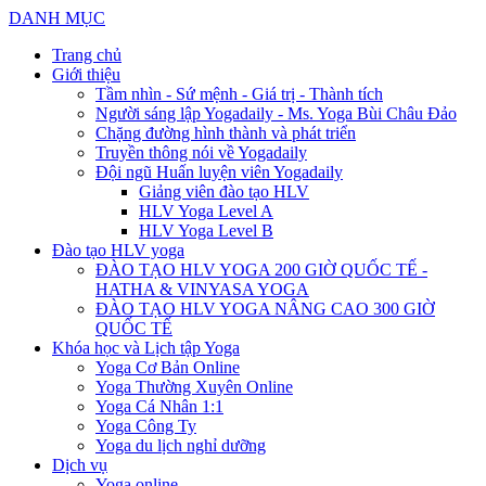
DANH MỤC
Trang chủ
Giới thiệu
Tầm nhìn - Sứ mệnh - Giá trị - Thành tích
Người sáng lập Yogadaily - Ms. Yoga Bùi Châu Đảo
Chặng đường hình thành và phát triển
Truyền thông nói về Yogadaily
Đội ngũ Huấn luyện viên Yogadaily
Giảng viên đào tạo HLV
HLV Yoga Level A
HLV Yoga Level B
Đào tạo HLV yoga
ĐÀO TẠO HLV YOGA 200 GIỜ QUỐC TẾ -
HATHA & VINYASA YOGA
ĐÀO TẠO HLV YOGA NÂNG CAO 300 GIỜ
QUỐC TẾ
Khóa học và Lịch tập Yoga
Yoga Cơ Bản Online
Yoga Thường Xuyên Online
Yoga Cá Nhân 1:1
Yoga Công Ty
Yoga du lịch nghỉ dưỡng
Dịch vụ
Yoga online