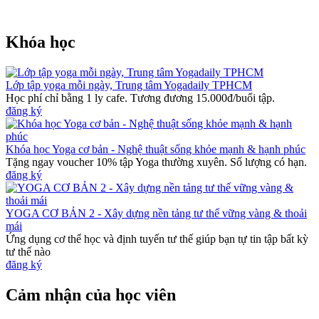
Khóa học
Lớp tập yoga mỗi ngày, Trung tâm Yogadaily TPHCM
Học phí chỉ bằng 1 ly cafe. Tương đương 15.000đ/buổi tập.
đăng ký
Khóa học Yoga cơ bản - Nghệ thuật sống khỏe mạnh & hạnh phúc
Tặng ngay voucher 10% tập Yoga thường xuyên. Số lượng có hạn.
đăng ký
YOGA CƠ BẢN 2 - Xây dựng nền tảng tư thế vững vàng & thoải
mái
Ứng dụng cơ thể học và định tuyến tư thế giúp bạn tự tin tập bất kỳ
tư thế nào
đăng ký
Cảm nhận của học viên