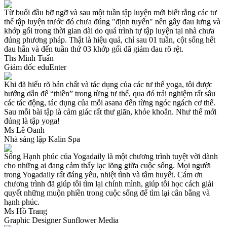
Từ buổi đầu bỡ ngỡ và sau một tuần tập luyện mới biết rằng các tư
thế tập luyện trước đó chưa đúng "định tuyến" nên gây đau lưng và
khớp gối trong thời gian dài do quá trình tự tập luyện tại nhà chưa
đúng phương pháp. Thật là hiệu quả, chỉ sau 01 tuần, cột sống hết
đau hẳn và đến tuần thứ 03 khớp gối đã giảm đau rõ rệt.
Ths Minh Tuấn
Giám đốc eduEnter
Khi đã hiểu rõ bản chất và tác dụng của các tư thế yoga, tôi được
hướng dẫn để “thiền” trong từng tư thế, qua đó trải nghiệm rất sâu
các tác động, tác dụng của mỗi asana đến từng ngóc ngách cơ thể.
Sau mỗi bài tập là cảm giác rất thư giãn, khỏe khoắn. Như thế mới
đúng là tập yoga!
Ms Lê Oanh
Nhà sáng lập Kalin Spa
Sống Hạnh phúc của Yogadaily là một chương trình tuyệt vời dành
cho những ai đang cảm thấy lạc lõng giữa cuộc sống. Mọi người
trong Yogadaily rất đáng yêu, nhiệt tình và tâm huyết. Cám ơn
chương trình đã giúp tôi tìm lại chính mình, giúp tôi học cách giải
quyết những muộn phiền trong cuộc sống để tìm lại cân bằng và
hạnh phúc.
Ms Hồ Trang
Graphic Designer Sunflower Media