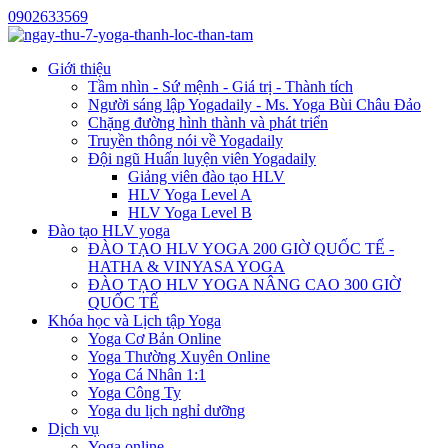
0902633569
Giới thiệu
Tầm nhìn - Sứ mệnh - Giá trị - Thành tích
Người sáng lập Yogadaily - Ms. Yoga Bùi Châu Đảo
Chặng đường hình thành và phát triển
Truyền thông nói về Yogadaily
Đội ngũ Huấn luyện viên Yogadaily
Giảng viên đào tạo HLV
HLV Yoga Level A
HLV Yoga Level B
Đào tạo HLV yoga
ĐÀO TẠO HLV YOGA 200 GIỜ QUỐC TẾ -
HATHA & VINYASA YOGA
ĐÀO TẠO HLV YOGA NÂNG CAO 300 GIỜ
QUỐC TẾ
Khóa học và Lịch tập Yoga
Yoga Cơ Bản Online
Yoga Thường Xuyên Online
Yoga Cá Nhân 1:1
Yoga Công Ty
Yoga du lịch nghỉ dưỡng
Dịch vụ
Yoga online