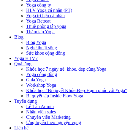
Yoga công ty
HLV Yoga cá nhân (PT)
Yoga trị liệu cá nhân
Yoga Retreat
Thuê phòng tập yoga
Thảm tập Yoga
Blog
Blog Yoga
Nghệ thuật sống
Sức khỏe cộng đồng
Yoga HTV7
Quà tặng
Khóa học 7 ngày trẻ, khỏe, đẹp cùng Yoga
Yoga cộng đồng
Gala Yoga
Workshop Yoga
Khóa học "Bí quyết Khỏe-Đẹp-Hạnh phúc với Yoga"
Bí quyết tập Inside Flow Yoga
Tuyển dụng
Lễ Tân Admin
Nhân viên sales
Chuyên viên Marketing
Ứng tuyển theo nguyện vọng
Liên hệ