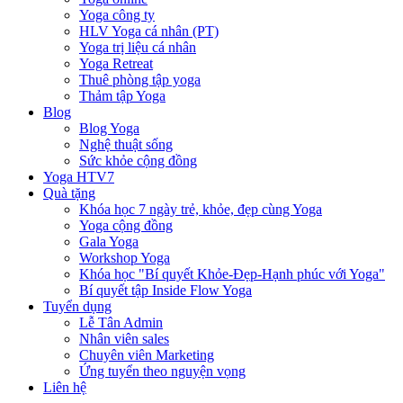
Yoga công ty
HLV Yoga cá nhân (PT)
Yoga trị liệu cá nhân
Yoga Retreat
Thuê phòng tập yoga
Thảm tập Yoga
Blog
Blog Yoga
Nghệ thuật sống
Sức khỏe cộng đồng
Yoga HTV7
Quà tặng
Khóa học 7 ngày trẻ, khỏe, đẹp cùng Yoga
Yoga cộng đồng
Gala Yoga
Workshop Yoga
Khóa học "Bí quyết Khỏe-Đẹp-Hạnh phúc với Yoga"
Bí quyết tập Inside Flow Yoga
Tuyển dụng
Lễ Tân Admin
Nhân viên sales
Chuyên viên Marketing
Ứng tuyển theo nguyện vọng
Liên hệ