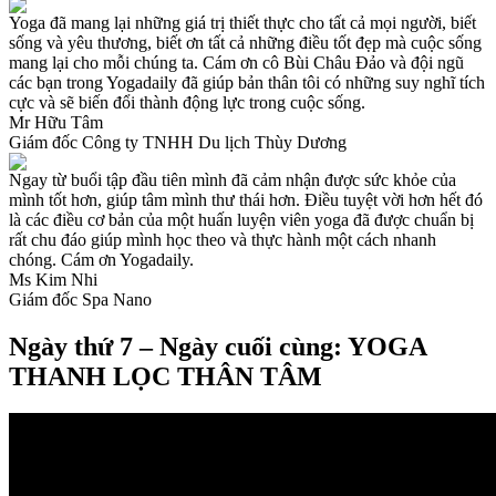
Yoga đã mang lại những giá trị thiết thực cho tất cả mọi người, biết
sống và yêu thương, biết ơn tất cả những điều tốt đẹp mà cuộc sống
mang lại cho mỗi chúng ta. Cám ơn cô Bùi Châu Đảo và đội ngũ
các bạn trong Yogadaily đã giúp bản thân tôi có những suy nghĩ tích
cực và sẽ biến đổi thành động lực trong cuộc sống.
Mr Hữu Tâm
Giám đốc Công ty TNHH Du lịch Thùy Dương
Ngay từ buổi tập đầu tiên mình đã cảm nhận được sức khỏe của
mình tốt hơn, giúp tâm mình thư thái hơn. Điều tuyệt vời hơn hết đó
là các điều cơ bản của một huấn luyện viên yoga đã được chuẩn bị
rất chu đáo giúp mình học theo và thực hành một cách nhanh
chóng. Cám ơn Yogadaily.
Ms Kim Nhi
Giám đốc Spa Nano
Ngày thứ 7 – Ngày cuối cùng: YOGA
THANH LỌC THÂN TÂM