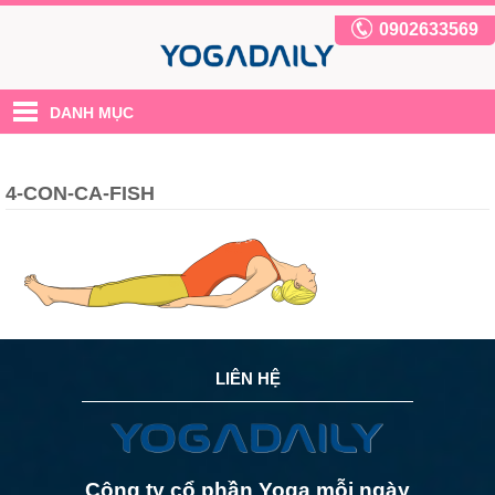
0902633569
DANH MỤC
4-CON-CA-FISH
LIÊN HỆ
Công ty cổ phần Yoga mỗi ngày