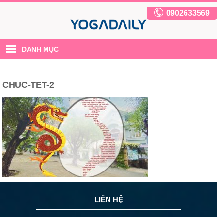
0902633569
DANH MỤC
CHUC-TET-2
LIÊN HỆ