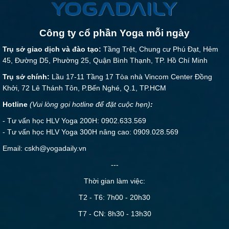
Công ty cổ phần Yoga mỗi ngày
Trụ sở giao dịch và đào tạo:
Tầng Trệt, Chung cư Phú Đạt, Hẻm
45, Đường D5, Phường 25, Quận Bình Thạnh, TP. Hồ Chí Minh
Trụ sở chính:
Lầu 17-11 Tầng 17 Tòa nhà Vincom Center Đồng
Khởi, 72 Lê Thánh Tôn, P.Bến Nghé, Q.1, TP.HCM
Hotline
(Vui lòng gọi hotline để đặt cuộc hẹn)
:
- Tư vấn học HLV Yoga 200H: 0902.633.569
- Tư vấn học HLV Yoga 300H nâng cao: 0909.028.569
Email: cskh@yogadaily.vn
---
Thời gian làm việc:
T2 - T6: 7h00 - 20h30
T7 - CN: 8h30 - 13h30