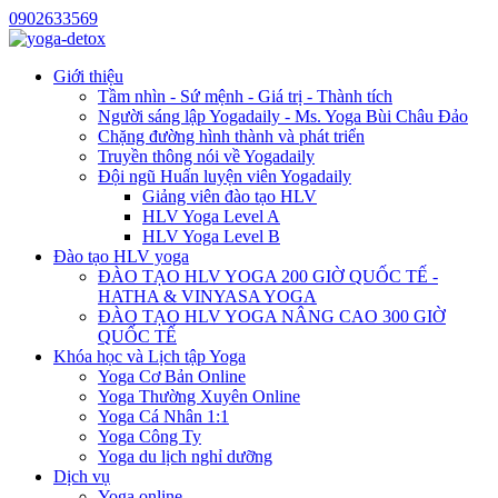
0902633569
Giới thiệu
Tầm nhìn - Sứ mệnh - Giá trị - Thành tích
Người sáng lập Yogadaily - Ms. Yoga Bùi Châu Đảo
Chặng đường hình thành và phát triển
Truyền thông nói về Yogadaily
Đội ngũ Huấn luyện viên Yogadaily
Giảng viên đào tạo HLV
HLV Yoga Level A
HLV Yoga Level B
Đào tạo HLV yoga
ĐÀO TẠO HLV YOGA 200 GIỜ QUỐC TẾ -
HATHA & VINYASA YOGA
ĐÀO TẠO HLV YOGA NÂNG CAO 300 GIỜ
QUỐC TẾ
Khóa học và Lịch tập Yoga
Yoga Cơ Bản Online
Yoga Thường Xuyên Online
Yoga Cá Nhân 1:1
Yoga Công Ty
Yoga du lịch nghỉ dưỡng
Dịch vụ
Yoga online