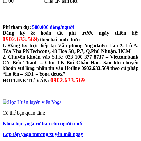
11:00 Chia tay tạm biệt
Phí tham dự:
500.000 đồng/người
Đăng ký & hoàn tất phí trước ngày (Liên hệ:
0902.633.569
)
theo hai hình thức:
1. Đăng ký trực tiếp tại Văn phòng Yogadaily: Lầu 2, Lô A,
Tòa Nhà PNTechcons,
48 Hoa Sứ
, P.7, Q.Phú Nhuận, HCM
2. Chuyển khoản vào STK: 033 100 377 8737 – Vietcombank
CN Bến Thành – Chủ TK Bùi Châu Đảo.
Sau khi chuyển
khoản vui lòng nhắn tin vào Hotline 0902.633.569 theo cú pháp
“Họ tên – SĐT – Yoga detox”
0902.633.569
HOTLINE TƯ VẤN:
Có thể bạn quan tâm:
Khóa học yoga cơ bản cho người mới
Lớp tập yoga thường xuyên mỗi ngày