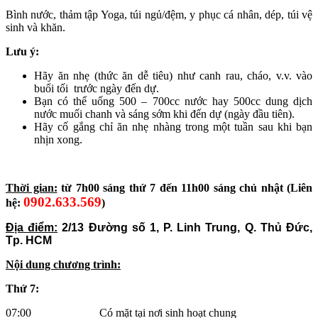
Bình nước, thảm tập Yoga, túi ngủ/đệm, y phục cá nhân, dép, túi vệ
sinh và khăn.
Lưu ý:
Hãy ăn nhẹ (thức ăn dễ tiêu) như canh rau, cháo, v.v. vào
buổi tối trước ngày đến dự.
Bạn có thể uống 500 – 700cc nước hay 500cc dung dịch
nước muối chanh và sáng sớm khi đến dự (ngày đầu tiên).
Hãy cố gắng chỉ ăn nhẹ nhàng trong một tuần sau khi bạn
nhịn xong.
Thời gian:
từ 7h00 sáng thứ 7 đến 11h00 sáng chủ nhật (Liên
0902.633.569
hệ:
)
Địa điểm:
2/13 Đường số 1, P. Linh Trung, Q. Thủ Đức,
Tp. HCM
Nội dung chương trình:
Thứ 7:
07:00 Có mặt tại nơi sinh hoạt chung