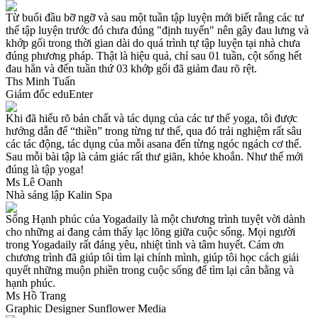
Từ buổi đầu bỡ ngỡ và sau một tuần tập luyện mới biết rằng các tư
thế tập luyện trước đó chưa đúng "định tuyến" nên gây đau lưng và
khớp gối trong thời gian dài do quá trình tự tập luyện tại nhà chưa
đúng phương pháp. Thật là hiệu quả, chỉ sau 01 tuần, cột sống hết
đau hẳn và đến tuần thứ 03 khớp gối đã giảm đau rõ rệt.
Ths Minh Tuấn
Giám đốc eduEnter
Khi đã hiểu rõ bản chất và tác dụng của các tư thế yoga, tôi được
hướng dẫn để “thiền” trong từng tư thế, qua đó trải nghiệm rất sâu
các tác động, tác dụng của mỗi asana đến từng ngóc ngách cơ thể.
Sau mỗi bài tập là cảm giác rất thư giãn, khỏe khoắn. Như thế mới
đúng là tập yoga!
Ms Lê Oanh
Nhà sáng lập Kalin Spa
Sống Hạnh phúc của Yogadaily là một chương trình tuyệt vời dành
cho những ai đang cảm thấy lạc lõng giữa cuộc sống. Mọi người
trong Yogadaily rất đáng yêu, nhiệt tình và tâm huyết. Cám ơn
chương trình đã giúp tôi tìm lại chính mình, giúp tôi học cách giải
quyết những muộn phiền trong cuộc sống để tìm lại cân bằng và
hạnh phúc.
Ms Hồ Trang
Graphic Designer Sunflower Media