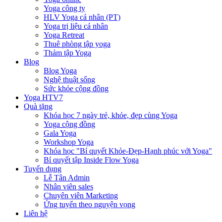
Yoga công ty
HLV Yoga cá nhân (PT)
Yoga trị liệu cá nhân
Yoga Retreat
Thuê phòng tập yoga
Thảm tập Yoga
Blog
Blog Yoga
Nghệ thuật sống
Sức khỏe cộng đồng
Yoga HTV7
Quà tặng
Khóa học 7 ngày trẻ, khỏe, đẹp cùng Yoga
Yoga cộng đồng
Gala Yoga
Workshop Yoga
Khóa học "Bí quyết Khỏe-Đẹp-Hạnh phúc với Yoga"
Bí quyết tập Inside Flow Yoga
Tuyển dụng
Lễ Tân Admin
Nhân viên sales
Chuyên viên Marketing
Ứng tuyển theo nguyện vọng
Liên hệ