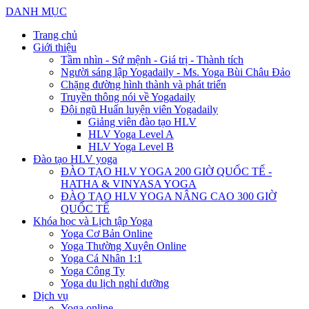
DANH MỤC
Trang chủ
Giới thiệu
Tầm nhìn - Sứ mệnh - Giá trị - Thành tích
Người sáng lập Yogadaily - Ms. Yoga Bùi Châu Đảo
Chặng đường hình thành và phát triển
Truyền thông nói về Yogadaily
Đội ngũ Huấn luyện viên Yogadaily
Giảng viên đào tạo HLV
HLV Yoga Level A
HLV Yoga Level B
Đào tạo HLV yoga
ĐÀO TẠO HLV YOGA 200 GIỜ QUỐC TẾ -
HATHA & VINYASA YOGA
ĐÀO TẠO HLV YOGA NÂNG CAO 300 GIỜ
QUỐC TẾ
Khóa học và Lịch tập Yoga
Yoga Cơ Bản Online
Yoga Thường Xuyên Online
Yoga Cá Nhân 1:1
Yoga Công Ty
Yoga du lịch nghỉ dưỡng
Dịch vụ
Yoga online