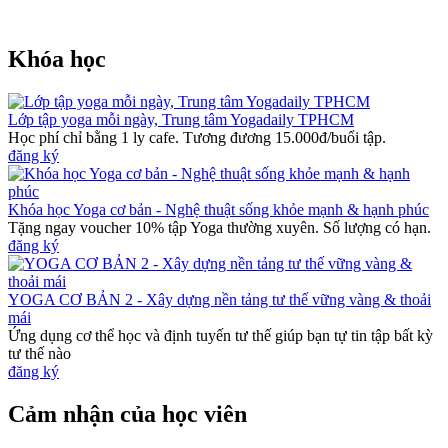
Khóa học
Lớp tập yoga mỗi ngày, Trung tâm Yogadaily TPHCM
Học phí chỉ bằng 1 ly cafe. Tương đương 15.000đ/buổi tập.
đăng ký
Khóa học Yoga cơ bản - Nghệ thuật sống khỏe mạnh & hạnh phúc
Tặng ngay voucher 10% tập Yoga thường xuyên. Số lượng có hạn.
đăng ký
YOGA CƠ BẢN 2 - Xây dựng nền tảng tư thế vững vàng & thoải
mái
Ứng dụng cơ thể học và định tuyến tư thế giúp bạn tự tin tập bất kỳ
tư thế nào
đăng ký
Cảm nhận của học viên