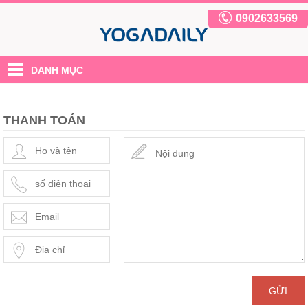
0902633569
DANH MỤC
THANH TOÁN
GỬI