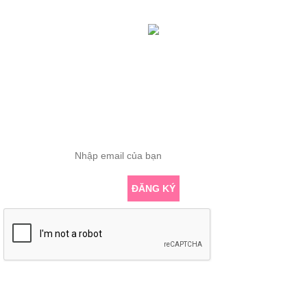
Tổng truy cập: 419263
Đang online: 1
ĐĂNG KÝ THÔNG TIN
Nhập email để nhận những bài viết chuyên sâu về yoga mới nhất
ĐĂNG KÝ
KẾT NỐI VỚI CHÚNG TÔI