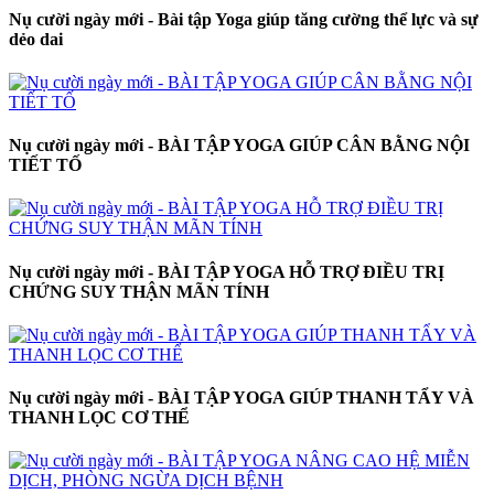
Nụ cười ngày mới - Bài tập Yoga giúp tăng cường thể lực và sự
dẻo dai
Nụ cười ngày mới - BÀI TẬP YOGA GIÚP CÂN BẰNG NỘI
TIẾT TỐ
Nụ cười ngày mới - BÀI TẬP YOGA HỖ TRỢ ĐIỀU TRỊ
CHỨNG SUY THẬN MÃN TÍNH
Nụ cười ngày mới - BÀI TẬP YOGA GIÚP THANH TẨY VÀ
THANH LỌC CƠ THỂ