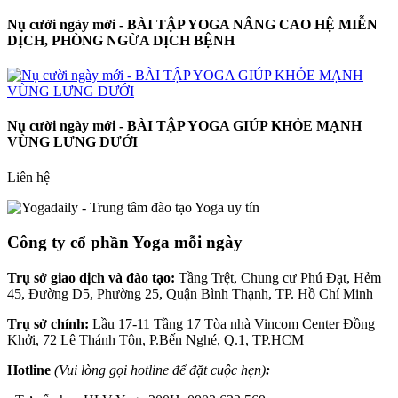
Nụ cười ngày mới - BÀI TẬP YOGA NÂNG CAO HỆ MIỄN
DỊCH, PHÒNG NGỪA DỊCH BỆNH
Nụ cười ngày mới - BÀI TẬP YOGA GIÚP KHỎE MẠNH
VÙNG LƯNG DƯỚI
Liên hệ
Công ty cổ phần Yoga mỗi ngày
Trụ sở giao dịch và đào tạo:
Tầng Trệt, Chung cư Phú Đạt, Hẻm
45, Đường D5, Phường 25, Quận Bình Thạnh, TP. Hồ Chí Minh
Trụ sở chính:
Lầu 17-11 Tầng 17 Tòa nhà Vincom Center Đồng
Khởi, 72 Lê Thánh Tôn, P.Bến Nghé, Q.1, TP.HCM
Hotline
(Vui lòng gọi hotline để đặt cuộc hẹn)
: