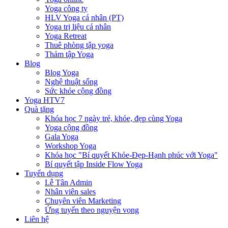
Yoga công ty
HLV Yoga cá nhân (PT)
Yoga trị liệu cá nhân
Yoga Retreat
Thuê phòng tập yoga
Thảm tập Yoga
Blog
Blog Yoga
Nghệ thuật sống
Sức khỏe cộng đồng
Yoga HTV7
Quà tặng
Khóa học 7 ngày trẻ, khỏe, đẹp cùng Yoga
Yoga cộng đồng
Gala Yoga
Workshop Yoga
Khóa học "Bí quyết Khỏe-Đẹp-Hạnh phúc với Yoga"
Bí quyết tập Inside Flow Yoga
Tuyển dụng
Lễ Tân Admin
Nhân viên sales
Chuyên viên Marketing
Ứng tuyển theo nguyện vọng
Liên hệ