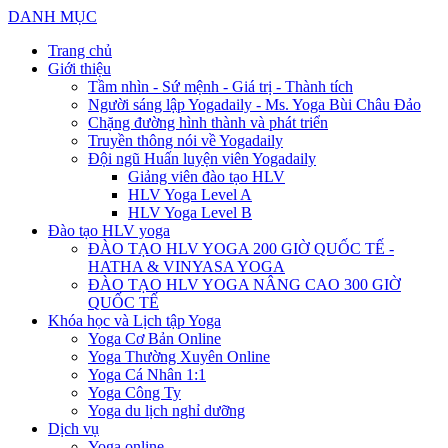
DANH MỤC
Trang chủ
Giới thiệu
Tầm nhìn - Sứ mệnh - Giá trị - Thành tích
Người sáng lập Yogadaily - Ms. Yoga Bùi Châu Đảo
Chặng đường hình thành và phát triển
Truyền thông nói về Yogadaily
Đội ngũ Huấn luyện viên Yogadaily
Giảng viên đào tạo HLV
HLV Yoga Level A
HLV Yoga Level B
Đào tạo HLV yoga
ĐÀO TẠO HLV YOGA 200 GIỜ QUỐC TẾ -
HATHA & VINYASA YOGA
ĐÀO TẠO HLV YOGA NÂNG CAO 300 GIỜ
QUỐC TẾ
Khóa học và Lịch tập Yoga
Yoga Cơ Bản Online
Yoga Thường Xuyên Online
Yoga Cá Nhân 1:1
Yoga Công Ty
Yoga du lịch nghỉ dưỡng
Dịch vụ
Yoga online