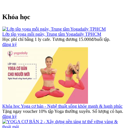
Khóa học
Lớp tập yoga mỗi ngày, Trung tâm Yogadaily TPHCM
Học phí chỉ bằng 1 ly cafe. Tương đương 15.000đ/buổi tập.
đăng ký
Khóa học Yoga cơ bản - Nghệ thuật sống khỏe mạnh & hạnh phúc
Tặng ngay voucher 10% tập Yoga thường xuyên. Số lượng có hạn.
đăng ký