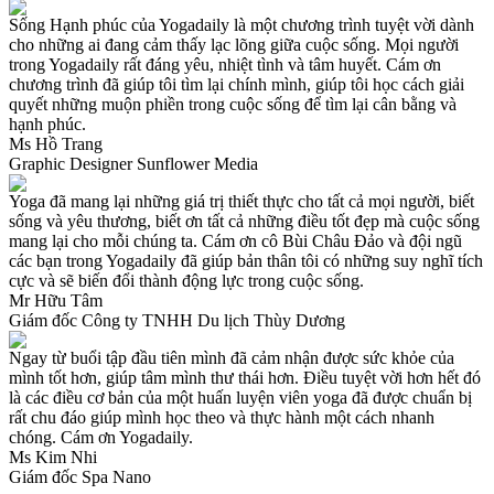
Sống Hạnh phúc của Yogadaily là một chương trình tuyệt vời dành
cho những ai đang cảm thấy lạc lõng giữa cuộc sống. Mọi người
trong Yogadaily rất đáng yêu, nhiệt tình và tâm huyết. Cám ơn
chương trình đã giúp tôi tìm lại chính mình, giúp tôi học cách giải
quyết những muộn phiền trong cuộc sống để tìm lại cân bằng và
hạnh phúc.
Ms Hồ Trang
Graphic Designer Sunflower Media
Yoga đã mang lại những giá trị thiết thực cho tất cả mọi người, biết
sống và yêu thương, biết ơn tất cả những điều tốt đẹp mà cuộc sống
mang lại cho mỗi chúng ta. Cám ơn cô Bùi Châu Đảo và đội ngũ
các bạn trong Yogadaily đã giúp bản thân tôi có những suy nghĩ tích
cực và sẽ biến đổi thành động lực trong cuộc sống.
Mr Hữu Tâm
Giám đốc Công ty TNHH Du lịch Thùy Dương
Ngay từ buổi tập đầu tiên mình đã cảm nhận được sức khỏe của
mình tốt hơn, giúp tâm mình thư thái hơn. Điều tuyệt vời hơn hết đó
là các điều cơ bản của một huấn luyện viên yoga đã được chuẩn bị
rất chu đáo giúp mình học theo và thực hành một cách nhanh
chóng. Cám ơn Yogadaily.
Ms Kim Nhi
Giám đốc Spa Nano