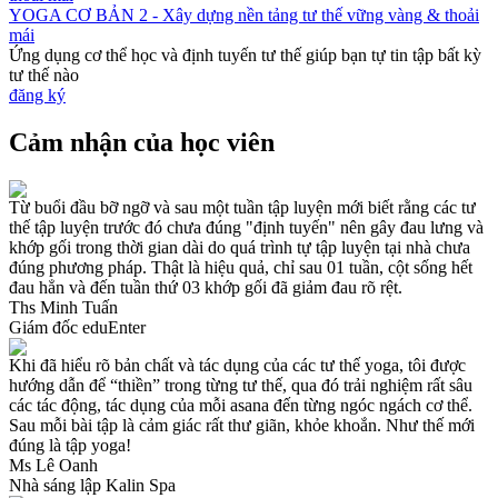
YOGA CƠ BẢN 2 - Xây dựng nền tảng tư thế vững vàng & thoải
mái
Ứng dụng cơ thể học và định tuyến tư thế giúp bạn tự tin tập bất kỳ
tư thế nào
đăng ký
Cảm nhận của học viên
Từ buổi đầu bỡ ngỡ và sau một tuần tập luyện mới biết rằng các tư
thế tập luyện trước đó chưa đúng "định tuyến" nên gây đau lưng và
khớp gối trong thời gian dài do quá trình tự tập luyện tại nhà chưa
đúng phương pháp. Thật là hiệu quả, chỉ sau 01 tuần, cột sống hết
đau hẳn và đến tuần thứ 03 khớp gối đã giảm đau rõ rệt.
Ths Minh Tuấn
Giám đốc eduEnter
Khi đã hiểu rõ bản chất và tác dụng của các tư thế yoga, tôi được
hướng dẫn để “thiền” trong từng tư thế, qua đó trải nghiệm rất sâu
các tác động, tác dụng của mỗi asana đến từng ngóc ngách cơ thể.
Sau mỗi bài tập là cảm giác rất thư giãn, khỏe khoắn. Như thế mới
đúng là tập yoga!
Ms Lê Oanh
Nhà sáng lập Kalin Spa