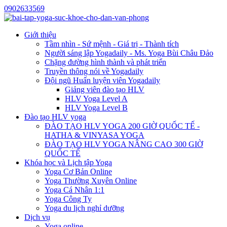
0902633569
Giới thiệu
Tầm nhìn - Sứ mệnh - Giá trị - Thành tích
Người sáng lập Yogadaily - Ms. Yoga Bùi Châu Đảo
Chặng đường hình thành và phát triển
Truyền thông nói về Yogadaily
Đội ngũ Huấn luyện viên Yogadaily
Giảng viên đào tạo HLV
HLV Yoga Level A
HLV Yoga Level B
Đào tạo HLV yoga
ĐÀO TẠO HLV YOGA 200 GIỜ QUỐC TẾ -
HATHA & VINYASA YOGA
ĐÀO TẠO HLV YOGA NÂNG CAO 300 GIỜ
QUỐC TẾ
Khóa học và Lịch tập Yoga
Yoga Cơ Bản Online
Yoga Thường Xuyên Online
Yoga Cá Nhân 1:1
Yoga Công Ty
Yoga du lịch nghỉ dưỡng
Dịch vụ
Yoga online