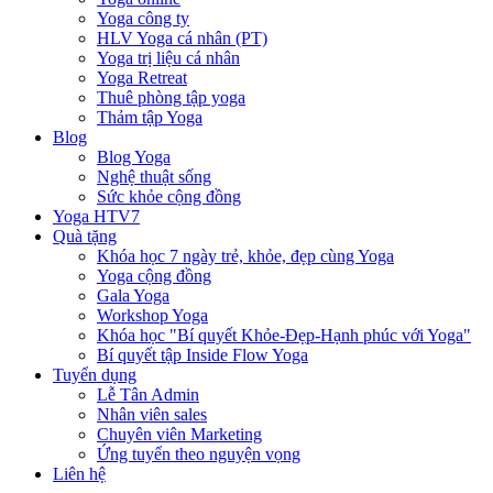
Yoga công ty
HLV Yoga cá nhân (PT)
Yoga trị liệu cá nhân
Yoga Retreat
Thuê phòng tập yoga
Thảm tập Yoga
Blog
Blog Yoga
Nghệ thuật sống
Sức khỏe cộng đồng
Yoga HTV7
Quà tặng
Khóa học 7 ngày trẻ, khỏe, đẹp cùng Yoga
Yoga cộng đồng
Gala Yoga
Workshop Yoga
Khóa học "Bí quyết Khỏe-Đẹp-Hạnh phúc với Yoga"
Bí quyết tập Inside Flow Yoga
Tuyển dụng
Lễ Tân Admin
Nhân viên sales
Chuyên viên Marketing
Ứng tuyển theo nguyện vọng
Liên hệ