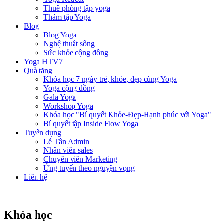
Thuê phòng tập yoga
Thảm tập Yoga
Blog
Blog Yoga
Nghệ thuật sống
Sức khỏe cộng đồng
Yoga HTV7
Quà tặng
Khóa học 7 ngày trẻ, khỏe, đẹp cùng Yoga
Yoga cộng đồng
Gala Yoga
Workshop Yoga
Khóa học "Bí quyết Khỏe-Đẹp-Hạnh phúc với Yoga"
Bí quyết tập Inside Flow Yoga
Tuyển dụng
Lễ Tân Admin
Nhân viên sales
Chuyên viên Marketing
Ứng tuyển theo nguyện vọng
Liên hệ
Khóa học