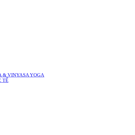
A & VINYASA YOGA
 TẾ