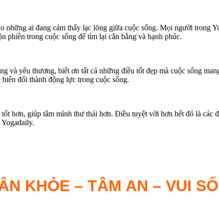
o những ai đang cảm thấy lạc lõng giữa cuộc sống. Mọi người trong Yog
uộn phiền trong cuộc sống để tìm lại cân bằng và hạnh phúc.
 sống và yêu thương, biết ơn tất cả những điều tốt đẹp mà cuộc sống m
ẽ biến đổi thành động lực trong cuộc sống.
ốt hơn, giúp tâm mình thư thái hơn. Điều tuyệt vời hơn hết đó là các 
 Yogadaily.
ÂN KHỎE – TÂM AN – VUI S