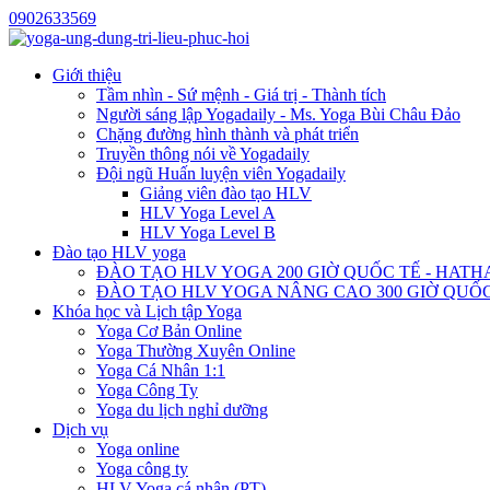
0902633569
Giới thiệu
Tầm nhìn - Sứ mệnh - Giá trị - Thành tích
Người sáng lập Yogadaily - Ms. Yoga Bùi Châu Đảo
Chặng đường hình thành và phát triển
Truyền thông nói về Yogadaily
Đội ngũ Huấn luyện viên Yogadaily
Giảng viên đào tạo HLV
HLV Yoga Level A
HLV Yoga Level B
Đào tạo HLV yoga
ĐÀO TẠO HLV YOGA 200 GIỜ QUỐC TẾ - HATH
ĐÀO TẠO HLV YOGA NÂNG CAO 300 GIỜ QUỐC
Khóa học và Lịch tập Yoga
Yoga Cơ Bản Online
Yoga Thường Xuyên Online
Yoga Cá Nhân 1:1
Yoga Công Ty
Yoga du lịch nghỉ dưỡng
Dịch vụ
Yoga online
Yoga công ty
HLV Yoga cá nhân (PT)