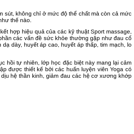
ảm sút, không chỉ ở mức độ thể chất mà còn cả mức
như thế nào.
 kết hợp hiệu quả của các kỹ thuật Sport massage,
oàn phần các vấn đề sức khỏe thường gặp như đau cổ
êm dạ dày, huyết áp cao, huyết áp thấp, tim mạch, lo
ục hồi tự nhiên, lớp học đặc biệt này mang lại cảm
tập được thiết kế bởi các huấn luyện viên Yoga có
m dịu hệ thần kinh, giảm đau các hệ cơ xương khớp