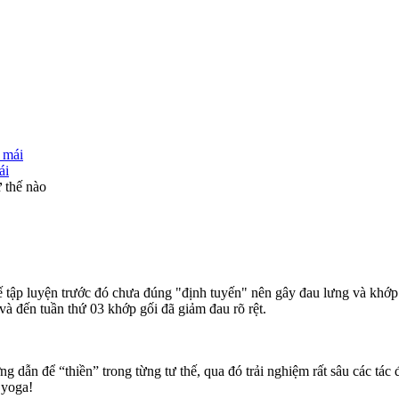
ái
ư thế nào
ế tập luyện trước đó chưa đúng "định tuyến" nên gây đau lưng và khớp g
và đến tuần thứ 03 khớp gối đã giảm đau rõ rệt.
ớng dẫn để “thiền” trong từng tư thế, qua đó trải nghiệm rất sâu các tá
 yoga!