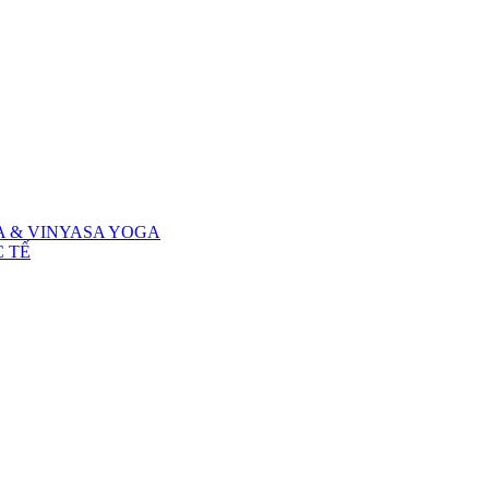
A & VINYASA YOGA
 TẾ