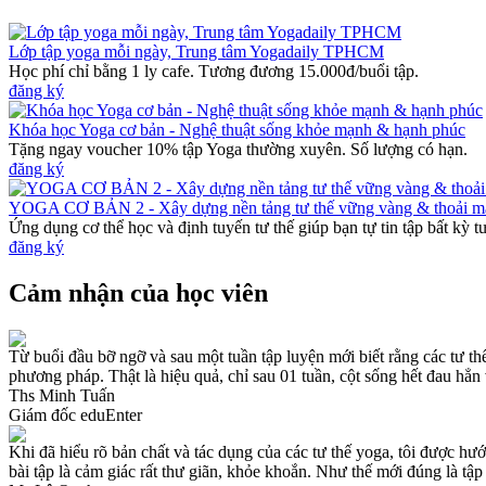
Lớp tập yoga mỗi ngày, Trung tâm Yogadaily TPHCM
Học phí chỉ bằng 1 ly cafe. Tương đương 15.000đ/buổi tập.
đăng ký
Khóa học Yoga cơ bản - Nghệ thuật sống khỏe mạnh & hạnh phúc
Tặng ngay voucher 10% tập Yoga thường xuyên. Số lượng có hạn.
đăng ký
YOGA CƠ BẢN 2 - Xây dựng nền tảng tư thế vững vàng & thoải m
Ứng dụng cơ thể học và định tuyến tư thế giúp bạn tự tin tập bất kỳ t
đăng ký
Cảm nhận của học viên
Từ buổi đầu bỡ ngỡ và sau một tuần tập luyện mới biết rằng các tư th
phương pháp. Thật là hiệu quả, chỉ sau 01 tuần, cột sống hết đau hẳn 
Ths Minh Tuấn
Giám đốc eduEnter
Khi đã hiểu rõ bản chất và tác dụng của các tư thế yoga, tôi được hư
bài tập là cảm giác rất thư giãn, khỏe khoắn. Như thế mới đúng là tập