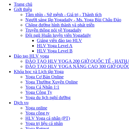
Trang chủ
Giới thiệu
Tầm nhìn - Sứ mệnh - Giá trị - Thành tích
Người sáng lập Yogadaily - Ms. Yoga Bùi Châu Đảo
Chặng đường hình thành và phát triển
Truyền thông nói về Yogadaily
Đội ngũ Huấn luyện viên Yogadaily
Giảng viên đào tạo HLV
HLV Yoga Level A
HLV Yoga Level B
Đào tạo HLV yoga
ĐÀO TẠO HLV YOGA 200 GIỜ QUỐC TẾ - HATH
ĐÀO TẠO HLV YOGA NÂNG CAO 300 GIỜ QUỐC
Khóa học và Lịch tập Yoga
Yoga Cơ Bản Online
Yoga Thường Xuyên Online
Yoga Cá Nhân 1:1
Yoga Công Ty
Yoga du lịch nghỉ dưỡng
Dịch vụ
Yoga online
Yoga công ty
HLV Yoga cá nhân (PT)
Yoga trị liệu cá nhân
Yoga Retreat