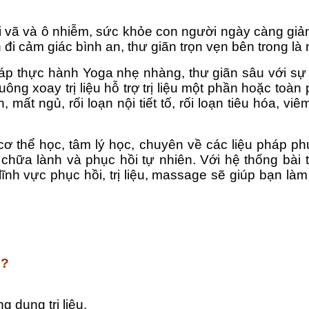
i vã và ô nhiễm, sức khỏe con người ngày càng gi
i cảm giác bình an, thư giãn trọn vẹn bên trong là 
háp thực hành Yoga nhẹ nhàng, thư giãn sâu với sự
uông xoay trị liệu hỗ trợ trị liệu một phần hoặc t
 mất ngủ, rối loạn nội tiết tố, rối loạn tiêu hóa, vi
cơ thể học, tâm lý học, chuyên về các liệu pháp ph
 chữa lành và phục hồi tự nhiên. Với hệ thống bài 
nh vực phục hồi, trị liệu, massage sẽ giúp bạn là
c?
 dụng trị liệu.