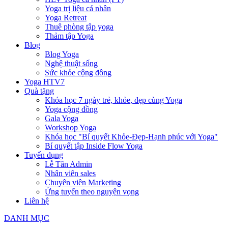
Yoga trị liệu cá nhân
Yoga Retreat
Thuê phòng tập yoga
Thảm tập Yoga
Blog
Blog Yoga
Nghệ thuật sống
Sức khỏe cộng đồng
Yoga HTV7
Quà tặng
Khóa học 7 ngày trẻ, khỏe, đẹp cùng Yoga
Yoga cộng đồng
Gala Yoga
Workshop Yoga
Khóa học "Bí quyết Khỏe-Đẹp-Hạnh phúc với Yoga"
Bí quyết tập Inside Flow Yoga
Tuyển dụng
Lễ Tân Admin
Nhân viên sales
Chuyên viên Marketing
Ứng tuyển theo nguyện vọng
Liên hệ
DANH MỤC