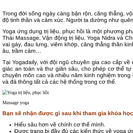
Trong đời sống ngày càng bận rộn, căng thẳng, vộ
độ tinh thần và cảm xúc. Người ta dường như quên đ
Yoga ứng dụng trị liệu, phục hồi là một phương p
Thái Massage, Vận động trị liệu, Yoga Nidra và Ch
vai gáy, đau lưng, viêm khớp, căng thẳng thần kinh,
âu, trầm cảm…
Tại Yogadaily, với đội ngũ chuyên gia cao cấp về 
giác an toàn và thư giãn sâu, cho phép cơ thể tự
chuyên môn cao và nhiều năm kinh nghiệm trong lĩ
và đả thông tất cả các hệ thống trong cơ thể.
Massage yoga
Bạn sẽ nhận được gì sau khi tham gia khóa họ
Hiểu sâu hơn về chính cơ thể mình.
Được trang bị đầy đủ các kiến thức về yoga ứng