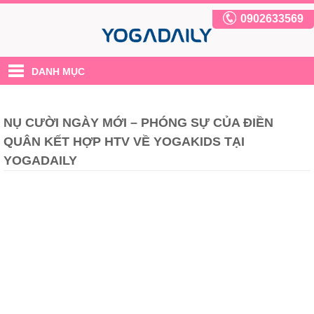
0902633569
DANH MỤC
NỤ CƯỜI NGÀY MỚI – PHÓNG SỰ CỦA ĐIỀN
QUÂN KẾT HỢP HTV VỀ YOGAKIDS TẠI
YOGADAILY