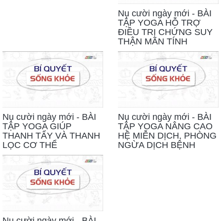
Nụ cười ngày mới - BÀI
TẬP YOGA HỖ TRỢ
ĐIỀU TRỊ CHỨNG SUY
THẬN MÃN TÍNH
Nụ cười ngày mới - BÀI
Nụ cười ngày mới - BÀI
TẬP YOGA GIÚP
TẬP YOGA NÂNG CAO
THANH TẨY VÀ THANH
HỆ MIỄN DỊCH, PHÒNG
LỌC CƠ THỂ
NGỪA DỊCH BỆNH
Nụ cười ngày mới - BÀI