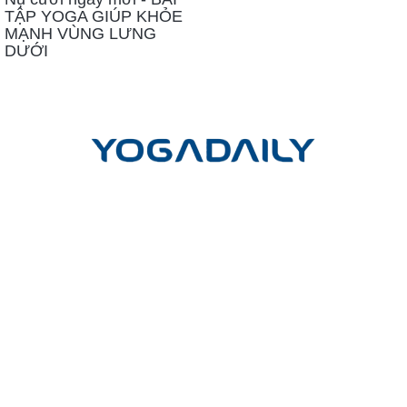
TẬP YOGA GIÚP KHỎE
MẠNH VÙNG LƯNG
DƯỚI
LIÊN HỆ
Công ty cổ phần Yoga mỗi ngày
Trụ sở giao dịch và đào tạo:
Tầng Trệt, Chung cư Phú Đạt, Hẻm
45, Đường D5, Phường 25, Quận Bình Thạnh, TP. Hồ Chí Minh
Trụ sở chính:
Lầu 17-11 Tầng 17 Tòa nhà Vincom Center Đồng
Khởi, 72 Lê Thánh Tôn, P.Bến Nghé, Q.1, TP.HCM
Hotline
(Vui lòng gọi hotline để đặt cuộc hẹn)
:
- Tư vấn học HLV Yoga 200H: 0902.633.569
- Tư vấn học HLV Yoga 300H nâng cao: 0909.028.569
Email: cskh@yogadaily.vn