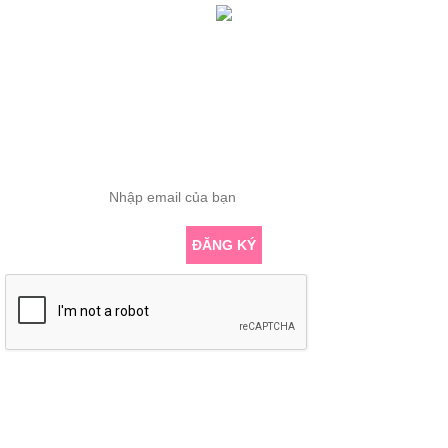
Tổng truy cập: 419198
Đang online: 1
ĐĂNG KÝ THÔNG TIN
Nhập email để nhận những bài viết chuyên sâu về yoga mới nhất
ĐĂNG KÝ
KẾT NỐI VỚI CHÚNG TÔI