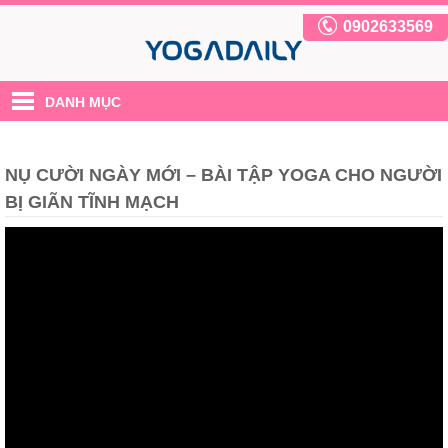
0902633569
DANH MỤC
NỤ CƯỜI NGÀY MỚI – BÀI TẬP YOGA CHO NGƯỜI
BỊ GIÃN TĨNH MẠCH