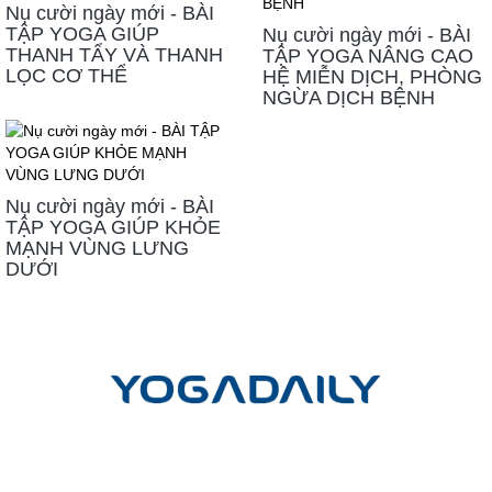
Nụ cười ngày mới - BÀI
TẬP YOGA GIÚP
Nụ cười ngày mới - BÀI
THANH TẨY VÀ THANH
TẬP YOGA NÂNG CAO
LỌC CƠ THỂ
HỆ MIỄN DỊCH, PHÒNG
NGỪA DỊCH BỆNH
Nụ cười ngày mới - BÀI
TẬP YOGA GIÚP KHỎE
MẠNH VÙNG LƯNG
DƯỚI
LIÊN HỆ
Công ty cổ phần Yoga mỗi ngày
Trụ sở giao dịch và đào tạo:
Tầng Trệt, Chung cư Phú Đạt, Hẻm