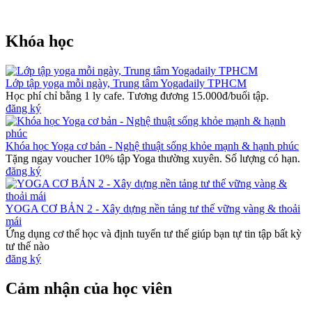
Khóa học
Lớp tập yoga mỗi ngày, Trung tâm Yogadaily TPHCM
Học phí chỉ bằng 1 ly cafe. Tương đương 15.000đ/buổi tập.
đăng ký
Khóa học Yoga cơ bản - Nghệ thuật sống khỏe mạnh & hạnh phúc
Tặng ngay voucher 10% tập Yoga thường xuyên. Số lượng có hạn.
đăng ký
YOGA CƠ BẢN 2 - Xây dựng nền tảng tư thế vững vàng & thoải
mái
Ứng dụng cơ thể học và định tuyến tư thế giúp bạn tự tin tập bất kỳ
tư thế nào
đăng ký
Cảm nhận của học viên