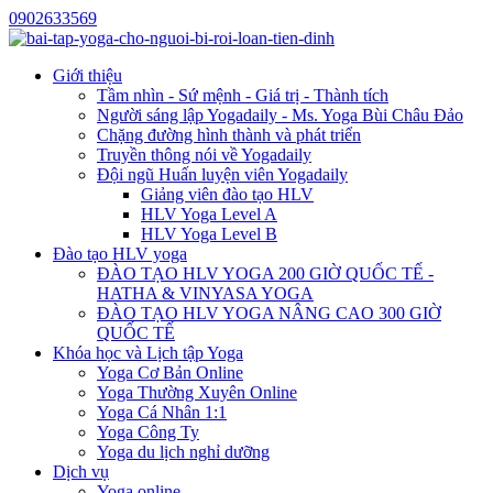
0902633569
Giới thiệu
Tầm nhìn - Sứ mệnh - Giá trị - Thành tích
Người sáng lập Yogadaily - Ms. Yoga Bùi Châu Đảo
Chặng đường hình thành và phát triển
Truyền thông nói về Yogadaily
Đội ngũ Huấn luyện viên Yogadaily
Giảng viên đào tạo HLV
HLV Yoga Level A
HLV Yoga Level B
Đào tạo HLV yoga
ĐÀO TẠO HLV YOGA 200 GIỜ QUỐC TẾ -
HATHA & VINYASA YOGA
ĐÀO TẠO HLV YOGA NÂNG CAO 300 GIỜ
QUỐC TẾ
Khóa học và Lịch tập Yoga
Yoga Cơ Bản Online
Yoga Thường Xuyên Online
Yoga Cá Nhân 1:1
Yoga Công Ty
Yoga du lịch nghỉ dưỡng
Dịch vụ
Yoga online