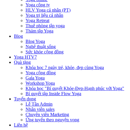
Yoga công ty
HLV Yoga cá nhân (PT)
Yoga trị liệu cá nhân
Yoga Retreat
Thuê phòng tập yoga
Thảm tập Yoga
Blog
Blog Yoga
Nghệ thuật sống
Sức khỏe cộng đồng
Yoga HTV7
Quà tặng
Khóa học 7 ngày trẻ, khỏe, đẹp cùng Yoga
Yoga cộng đồng
Gala Yoga
Workshop Yoga
Khóa học "Bí quyết Khỏe-Đẹp-Hạnh phúc với Yoga"
Bí quyết tập Inside Flow Yoga
Tuyển dụng
Lễ Tân Admin
Nhân viên sales
Chuyên viên Marketing
Ứng tuyển theo nguyện vọng
Liên hệ