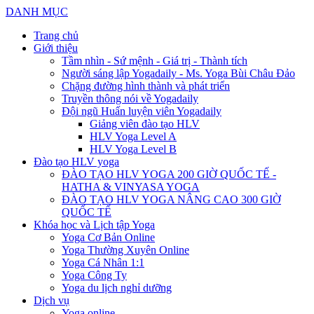
DANH MỤC
Trang chủ
Giới thiệu
Tầm nhìn - Sứ mệnh - Giá trị - Thành tích
Người sáng lập Yogadaily - Ms. Yoga Bùi Châu Đảo
Chặng đường hình thành và phát triển
Truyền thông nói về Yogadaily
Đội ngũ Huấn luyện viên Yogadaily
Giảng viên đào tạo HLV
HLV Yoga Level A
HLV Yoga Level B
Đào tạo HLV yoga
ĐÀO TẠO HLV YOGA 200 GIỜ QUỐC TẾ -
HATHA & VINYASA YOGA
ĐÀO TẠO HLV YOGA NÂNG CAO 300 GIỜ
QUỐC TẾ
Khóa học và Lịch tập Yoga
Yoga Cơ Bản Online
Yoga Thường Xuyên Online
Yoga Cá Nhân 1:1
Yoga Công Ty
Yoga du lịch nghỉ dưỡng
Dịch vụ
Yoga online