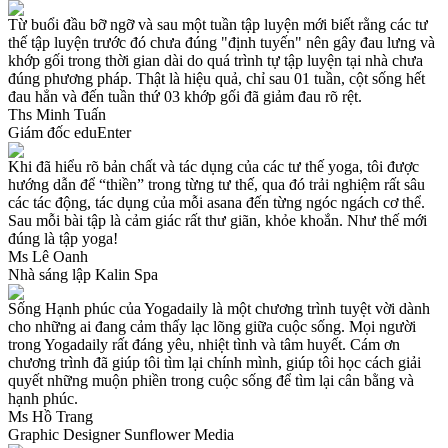
Từ buổi đầu bỡ ngỡ và sau một tuần tập luyện mới biết rằng các tư
thế tập luyện trước đó chưa đúng "định tuyến" nên gây đau lưng và
khớp gối trong thời gian dài do quá trình tự tập luyện tại nhà chưa
đúng phương pháp. Thật là hiệu quả, chỉ sau 01 tuần, cột sống hết
đau hẳn và đến tuần thứ 03 khớp gối đã giảm đau rõ rệt.
Ths Minh Tuấn
Giám đốc eduEnter
Khi đã hiểu rõ bản chất và tác dụng của các tư thế yoga, tôi được
hướng dẫn để “thiền” trong từng tư thế, qua đó trải nghiệm rất sâu
các tác động, tác dụng của mỗi asana đến từng ngóc ngách cơ thể.
Sau mỗi bài tập là cảm giác rất thư giãn, khỏe khoắn. Như thế mới
đúng là tập yoga!
Ms Lê Oanh
Nhà sáng lập Kalin Spa
Sống Hạnh phúc của Yogadaily là một chương trình tuyệt vời dành
cho những ai đang cảm thấy lạc lõng giữa cuộc sống. Mọi người
trong Yogadaily rất đáng yêu, nhiệt tình và tâm huyết. Cám ơn
chương trình đã giúp tôi tìm lại chính mình, giúp tôi học cách giải
quyết những muộn phiền trong cuộc sống để tìm lại cân bằng và
hạnh phúc.
Ms Hồ Trang
Graphic Designer Sunflower Media