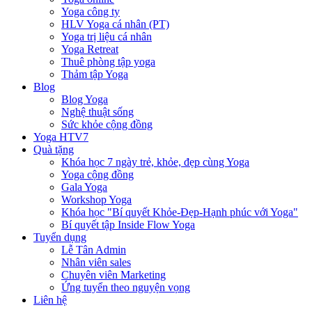
Yoga công ty
HLV Yoga cá nhân (PT)
Yoga trị liệu cá nhân
Yoga Retreat
Thuê phòng tập yoga
Thảm tập Yoga
Blog
Blog Yoga
Nghệ thuật sống
Sức khỏe cộng đồng
Yoga HTV7
Quà tặng
Khóa học 7 ngày trẻ, khỏe, đẹp cùng Yoga
Yoga cộng đồng
Gala Yoga
Workshop Yoga
Khóa học "Bí quyết Khỏe-Đẹp-Hạnh phúc với Yoga"
Bí quyết tập Inside Flow Yoga
Tuyển dụng
Lễ Tân Admin
Nhân viên sales
Chuyên viên Marketing
Ứng tuyển theo nguyện vọng
Liên hệ