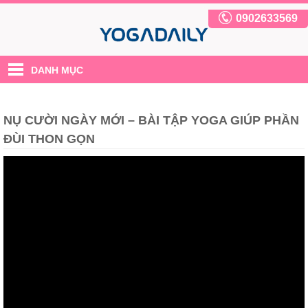
0902633569
DANH MỤC
NỤ CƯỜI NGÀY MỚI – BÀI TẬP YOGA GIÚP PHẦN
ĐÙI THON GỌN