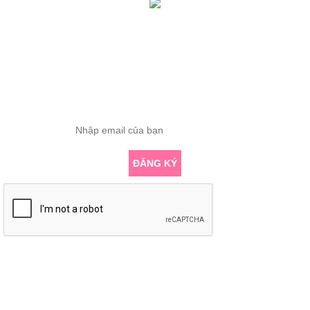
Tổng truy cập: 419190
Đang online: 1
ĐĂNG KÝ THÔNG TIN
Nhập email để nhận những bài viết chuyên sâu về yoga mới nhất
ĐĂNG KÝ
KẾT NỐI VỚI CHÚNG TÔI