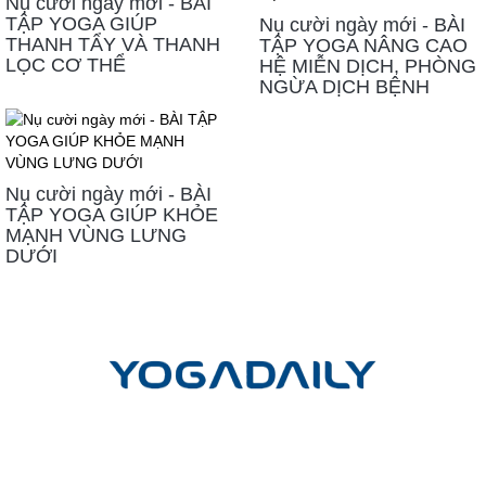
Nụ cười ngày mới - BÀI
TẬP YOGA GIÚP
Nụ cười ngày mới - BÀI
THANH TẨY VÀ THANH
TẬP YOGA NÂNG CAO
LỌC CƠ THỂ
HỆ MIỄN DỊCH, PHÒNG
NGỪA DỊCH BỆNH
Nụ cười ngày mới - BÀI
TẬP YOGA GIÚP KHỎE
MẠNH VÙNG LƯNG
DƯỚI
LIÊN HỆ
Công ty cổ phần Yoga mỗi ngày
Trụ sở giao dịch và đào tạo:
Tầng Trệt, Chung cư Phú Đạt, Hẻm
45, Đường D5, Phường 25, Quận Bình Thạnh, TP. Hồ Chí Minh