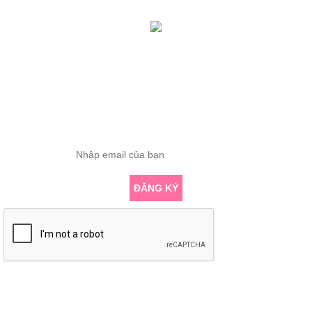
Tổng truy cập: 419179
Đang online: 0
ĐĂNG KÝ THÔNG TIN
Nhập email để nhận những bài viết chuyên sâu về yoga mới nhất
ĐĂNG KÝ
KẾT NỐI VỚI CHÚNG TÔI