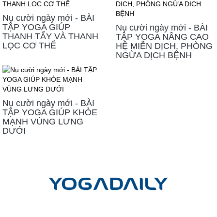
Nụ cười ngày mới - BÀI
TẬP YOGA GIÚP
Nụ cười ngày mới - BÀI
THANH TẨY VÀ THANH
TẬP YOGA NÂNG CAO
LỌC CƠ THỂ
HỆ MIỄN DỊCH, PHÒNG
NGỪA DỊCH BỆNH
Nụ cười ngày mới - BÀI
TẬP YOGA GIÚP KHỎE
MẠNH VÙNG LƯNG
DƯỚI
LIÊN HỆ
Công ty cổ phần Yoga mỗi ngày