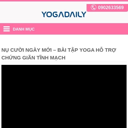
0902633569
DANH MỤC
NỤ CƯỜI NGÀY MỚI – BÀI TẬP YOGA HỖ TRỢ
CHỨNG GIÃN TĨNH MẠCH