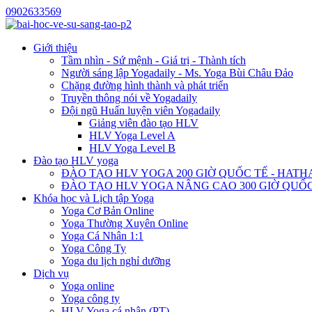
0902633569
Giới thiệu
Tầm nhìn - Sứ mệnh - Giá trị - Thành tích
Người sáng lập Yogadaily - Ms. Yoga Bùi Châu Đảo
Chặng đường hình thành và phát triển
Truyền thông nói về Yogadaily
Đội ngũ Huấn luyện viên Yogadaily
Giảng viên đào tạo HLV
HLV Yoga Level A
HLV Yoga Level B
Đào tạo HLV yoga
ĐÀO TẠO HLV YOGA 200 GIỜ QUỐC TẾ - HATH
ĐÀO TẠO HLV YOGA NÂNG CAO 300 GIỜ QUỐC
Khóa học và Lịch tập Yoga
Yoga Cơ Bản Online
Yoga Thường Xuyên Online
Yoga Cá Nhân 1:1
Yoga Công Ty
Yoga du lịch nghỉ dưỡng
Dịch vụ
Yoga online
Yoga công ty
HLV Yoga cá nhân (PT)