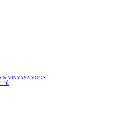
A & VINYASA YOGA
 TẾ