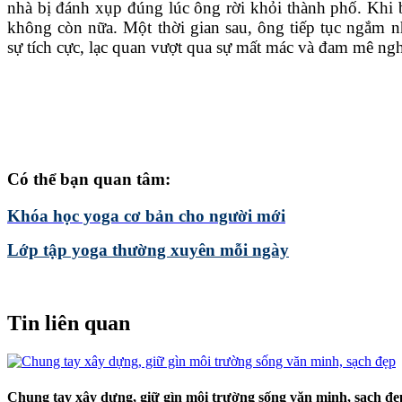
nhà bị đánh xụp đúng lúc ông rời khỏi thành phố. Khi b
không còn nữa. Một thời gian sau, ông tiếp tục ngắm n
sự tích cực, lạc quan vượt qua sự mất mác và đam mê ng
Có thể bạn quan tâm:
Khóa học yoga cơ bản cho người mới
Lớp tập yoga thường xuyên mỗi ngày
Tin liên quan
Chung tay xây dựng, giữ gìn môi trường sống văn minh, sạch đẹ