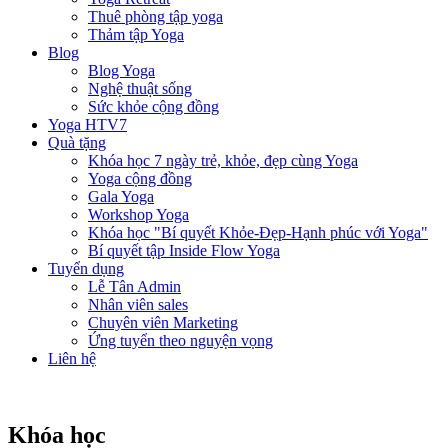
Thuê phòng tập yoga
Thảm tập Yoga
Blog
Blog Yoga
Nghệ thuật sống
Sức khỏe cộng đồng
Yoga HTV7
Quà tặng
Khóa học 7 ngày trẻ, khỏe, đẹp cùng Yoga
Yoga cộng đồng
Gala Yoga
Workshop Yoga
Khóa học "Bí quyết Khỏe-Đẹp-Hạnh phúc với Yoga"
Bí quyết tập Inside Flow Yoga
Tuyển dụng
Lễ Tân Admin
Nhân viên sales
Chuyên viên Marketing
Ứng tuyển theo nguyện vọng
Liên hệ
Khóa học