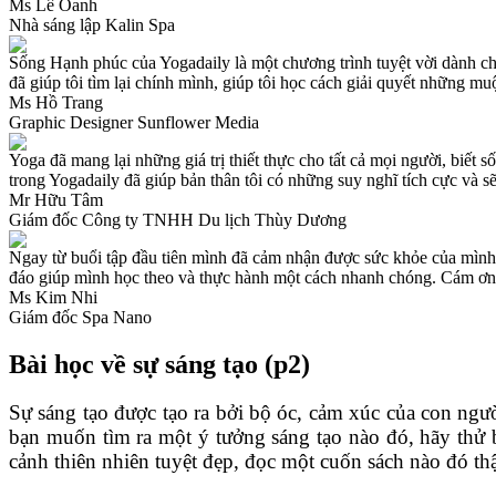
Ms Lê Oanh
Nhà sáng lập Kalin Spa
Sống Hạnh phúc của Yogadaily là một chương trình tuyệt vời dành ch
đã giúp tôi tìm lại chính mình, giúp tôi học cách giải quyết những m
Ms Hồ Trang
Graphic Designer Sunflower Media
Yoga đã mang lại những giá trị thiết thực cho tất cả mọi người, biết
trong Yogadaily đã giúp bản thân tôi có những suy nghĩ tích cực và s
Mr Hữu Tâm
Giám đốc Công ty TNHH Du lịch Thùy Dương
Ngay từ buổi tập đầu tiên mình đã cảm nhận được sức khỏe của mình t
đáo giúp mình học theo và thực hành một cách nhanh chóng. Cám ơn
Ms Kim Nhi
Giám đốc Spa Nano
Bài học về sự sáng tạo (p2)
Sự sáng tạo được tạo ra bởi bộ óc, cảm xúc của con ngư
bạn muốn tìm ra một ý tưởng sáng tạo nào đó, hãy thử b
cảnh thiên nhiên tuyệt đẹp, đọc một cuốn sách nào đó thật