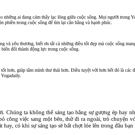
o những ai đang cảm thấy lạc lõng giữa cuộc sống. Mọi người trong Yog
uộn phiền trong cuộc sống để tìm lại cân bằng và hạnh phúc.
 sống và yêu thương, biết ơn tất cả những điều tốt đẹp mà cuộc sống m
ẽ biến đổi thành động lực trong cuộc sống.
ốt hơn, giúp tâm mình thư thái hơn. Điều tuyệt vời hơn hết đó là các 
 Yogadaily.
ời. Chúng ta không thể sáng tạo bằng sự gượng ép hay nh
ỏ công việc sang một bên, thử đi ra ngoài, trò chuyện 
 hay, có khi sự sáng tạo sẽ bất chợt lóe lên trong đầu bạn 