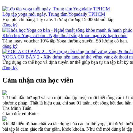
Lớp tập yoga mỗi ngày, Trung tâm Yogadaily TPHCM
Học phí chỉ bằng 1 ly cafe. Tương đương 15.000đ/buổi tập.
đăng ký
Khóa học Yoga cơ bản - Nghệ thuật sống khỏe mạnh & hạnh phúc
Tặng ngay voucher 10% tập Yoga thường xuyên. Số lượng có hạn.
đăng ký
YOGA CƠ BẢN 2 - Xây dựng nền tảng tư thế vững vàng & thoải m
Ứng dụng cơ thể học và định tuyến tư thế giúp bạn tự tin tập bất kỳ t
đăng ký
Cảm nhận của học viên
Từ buổi đầu bỡ ngỡ và sau một tuần tập luyện mới biết rằng các tư th
phương pháp. Thật là hiệu quả, chỉ sau 01 tuần, cột sống hết đau hẳn 
Ths Minh Tuấn
Giám đốc eduEnter
Khi đã hiểu rõ bản chất và tác dụng của các tư thế yoga, tôi được hư
bài tập là cảm giác rất thư giãn, khỏe khoắn. Như thế mới đúng là tập