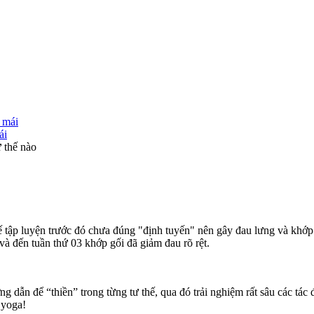
ái
ư thế nào
ế tập luyện trước đó chưa đúng "định tuyến" nên gây đau lưng và khớp g
và đến tuần thứ 03 khớp gối đã giảm đau rõ rệt.
ớng dẫn để “thiền” trong từng tư thế, qua đó trải nghiệm rất sâu các tá
 yoga!