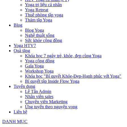
Yoga trị liệu cá nhân
Yoga Retreat
Thuê phòng tập yoga
Thảm tập Yoga
Blog
Blog Yoga
Nghệ thuật sống
Sức khỏe cộng đồng
Yoga HTV7
Quà tặng
Khóa học 7 ngày trẻ, khỏe, đẹp cùng Yoga
Yoga cộng đồng
Gala Yoga
Workshop Yoga
Khóa học "Bí quyết Khỏe-Đẹp-Hạnh phúc với Yoga"
Bí quyết tập Inside Flow Yoga
Tuyển dụng
Lễ Tân Admin
Nhân viên sales
Chuyên viên Marketing
Ứng tuyển theo nguyện vọng
Liên hệ
DANH MỤC