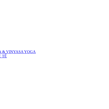
A & VINYASA YOGA
 TẾ