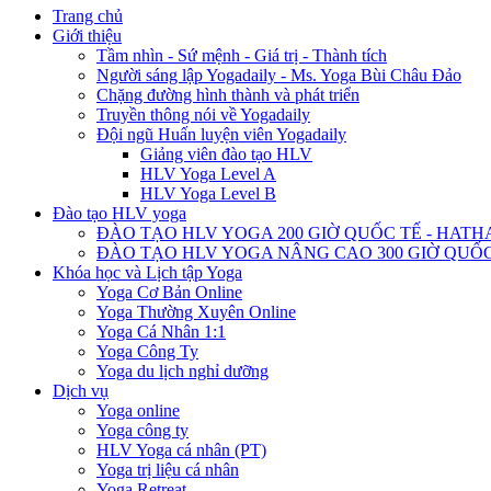
Trang chủ
Giới thiệu
Tầm nhìn - Sứ mệnh - Giá trị - Thành tích
Người sáng lập Yogadaily - Ms. Yoga Bùi Châu Đảo
Chặng đường hình thành và phát triển
Truyền thông nói về Yogadaily
Đội ngũ Huấn luyện viên Yogadaily
Giảng viên đào tạo HLV
HLV Yoga Level A
HLV Yoga Level B
Đào tạo HLV yoga
ĐÀO TẠO HLV YOGA 200 GIỜ QUỐC TẾ - HATH
ĐÀO TẠO HLV YOGA NÂNG CAO 300 GIỜ QUỐC
Khóa học và Lịch tập Yoga
Yoga Cơ Bản Online
Yoga Thường Xuyên Online
Yoga Cá Nhân 1:1
Yoga Công Ty
Yoga du lịch nghỉ dưỡng
Dịch vụ
Yoga online
Yoga công ty
HLV Yoga cá nhân (PT)
Yoga trị liệu cá nhân
Yoga Retreat