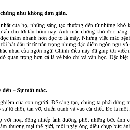
 chừng như không đơn giản.
i nhất của họ, những sáng tạo thường đến từ những khó k
thơ ấu cho tới tận hôm nay. Anh mắc chứng khó đọc nặng: 
ể đọc thầm nhanh hơn đọc to là mấy. Nhưng việc mắc bệnh 
tôi bắt đầu từ từ trân trọng những đặc điểm ngôn ngữ và 
hác nhau của ngôn ngữ. Chính điều này đã giúp tôi viếc nê
 đó quan trọng hơn cả là về báo chí và văn học. Đặc biệt
ờ đến – Sự mất mác.
 nghiệm của con người. Để sáng tạo, chúng ta phải đứng t
ự từ chối, tan vỡ, chiến tranh và vào cái chết. Đó là mộ
iệp với hoạt động nhiếp ảnh đường phố, những bức ảnh 
âm thương mại thế giới, mỗi ngày ông điều chụp bức ản