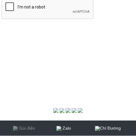
KẾT NỐI VỚI CHÚNG TÔI
Copyright © 2018. All rights reserved. Thiết kế website ITGreen
Gọi điện
Zalo
Chỉ Đường