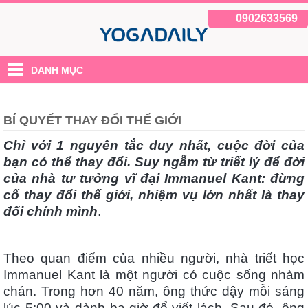
0902633569
DANH MỤC
BÍ QUYẾT THAY ĐỔI THẾ GIỚI
Chỉ với 1 nguyên tắc duy nhất, cuộc đời của
bạn có thể thay đổi. Suy ngẫm từ triết lý để đời
của nhà tư tưởng vĩ đại Immanuel Kant: đừng
cố thay đổi thế giới, nhiệm vụ lớn nhất là thay
đổi chính mình
.
Theo quan điểm của nhiều người, nhà triết học
Immanuel Kant là một người có cuộc sống nhàm
chán. Trong hơn 40 năm, ông thức dậy mỗi sáng
lúc 5:00 và dành ba giờ để viết lách. Sau đó, ông