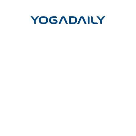
LIÊN HỆ
Công ty cổ phần Yoga mỗi ngày
Trụ sở giao dịch và đào tạo:
Tầng Trệt, Chung cư Phú Đạt, Hẻm
45, Đường D5, Phường 25, Quận Bình Thạnh, TP. Hồ Chí Minh
Trụ sở chính:
Lầu 17-11 Tầng 17 Tòa nhà Vincom Center Đồng
Khởi, 72 Lê Thánh Tôn, P.Bến Nghé, Q.1, TP.HCM
Hotline
(Vui lòng gọi hotline để đặt cuộc hẹn)
:
- Tư vấn học HLV Yoga 200H: 0902.633.569
- Tư vấn học HLV Yoga 300H nâng cao: 0909.028.569
Email: cskh@yogadaily.vn
---
Thời gian làm việc:
T2 - T6: 7h00 - 20h30