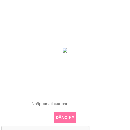
Chính sách bảo mật
Chính sách thanh toán
Tổng truy cập: 418709
Đang online: 0
ĐĂNG KÝ THÔNG TIN
Nhập email để nhận những bài viết chuyên sâu về yoga mới nhất
ĐĂNG KÝ