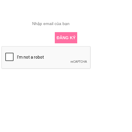
Nhập email để nhận những bài viết chuyên sâu về yoga mới nhất
ĐĂNG KÝ
KẾT NỐI VỚI CHÚNG TÔI