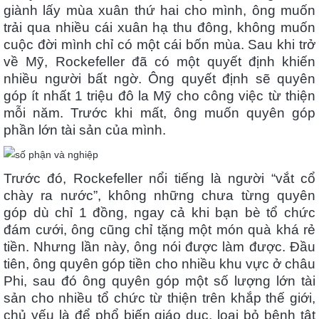
giành lấy mùa xuân thứ hai cho mình, ông muốn
trải qua nhiều cái xuân hạ thu đông, không muốn
cuộc đời mình chỉ có một cái bốn mùa. Sau khi trở
về Mỹ, Rockefeller đã có một quyết định khiến
nhiều người bất ngờ. Ông quyết định sẽ quyên
góp ít nhất 1 triệu đô la Mỹ cho công việc từ thiện
mỗi năm. Trước khi mất, ông muốn quyên góp
phần lớn tài sản của mình.
Trước đó, Rockefeller nổi tiếng là người “vắt cổ
chày ra nước”, không những chưa từng quyên
góp dù chỉ 1 đồng, ngay cả khi bạn bè tổ chức
đám cưới, ông cũng chỉ tặng một món quà khá rẻ
tiền. Nhưng lần này, ông nói được làm được. Đầu
tiên, ông quyên góp tiền cho nhiều khu vực ở châu
Phi, sau đó ông quyên góp một số lượng lớn tài
sản cho nhiều tổ chức từ thiện trên khắp thế giới,
chủ yếu là để phổ biến giáo dục, loại bỏ bệnh tật