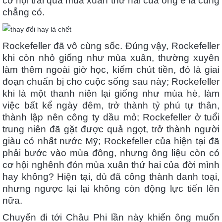
cơ hội trải qua mùa xuân thứ hai của ông e là cũng
chẳng có.
Rockefeller đã vô cùng sốc. Đúng vậy, Rockefeller
khi còn nhỏ giống như mùa xuân, thường xuyên
làm thêm ngoài giờ học, kiếm chút tiền, đó là giai
đoạn chuẩn bị cho cuộc sống sau này; Rockefeller
khi là một thanh niên lại giống như mùa hè, làm
việc bất kể ngày đêm, trở thành tỷ phú tự thân,
thành lập nên công ty dầu mỏ; Rockefeller ở tuổi
trung niên đã gặt được quả ngọt, trở thành người
giàu có nhất nước Mỹ; Rockefeller của hiện tại đã
phải bước vào mùa đông, nhưng ông liệu còn có
cơ hội nghênh đón mùa xuân thứ hai của đời mình
hay không? Hiện tại, dù đã công thành danh toại,
nhưng ngược lại lại không còn động lực tiến lên
nữa.
Chuyến đi tới Châu Phi lần này khiến ông muốn