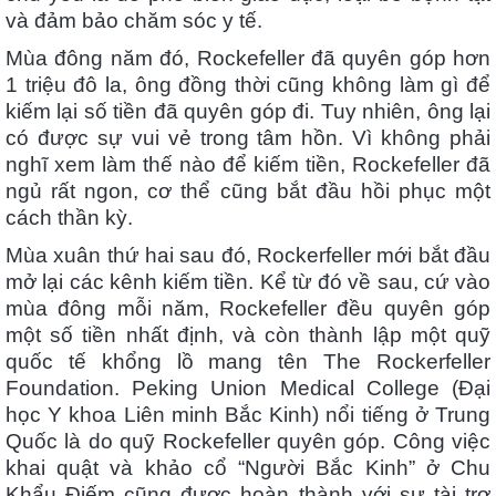
và đảm bảo chăm sóc y tế.
Mùa đông năm đó, Rockefeller đã quyên góp hơn
1 triệu đô la, ông đồng thời cũng không làm gì để
kiếm lại số tiền đã quyên góp đi. Tuy nhiên, ông lại
có được sự vui vẻ trong tâm hồn. Vì không phải
nghĩ xem làm thế nào để kiếm tiền, Rockefeller đã
ngủ rất ngon, cơ thể cũng bắt đầu hồi phục một
cách thần kỳ.
Mùa xuân thứ hai sau đó, Rockerfeller mới bắt đầu
mở lại các kênh kiếm tiền. Kể từ đó về sau, cứ vào
mùa đông mỗi năm, Rockefeller đều quyên góp
một số tiền nhất định, và còn thành lập một quỹ
quốc tế khổng lồ mang tên The Rockerfeller
Foundation. Peking Union Medical College (Đại
học Y khoa Liên minh Bắc Kinh) nổi tiếng ở Trung
Quốc là do quỹ Rockefeller quyên góp. Công việc
khai quật và khảo cổ “Người Bắc Kinh” ở Chu
Khẩu Điếm cũng được hoàn thành với sự tài trợ