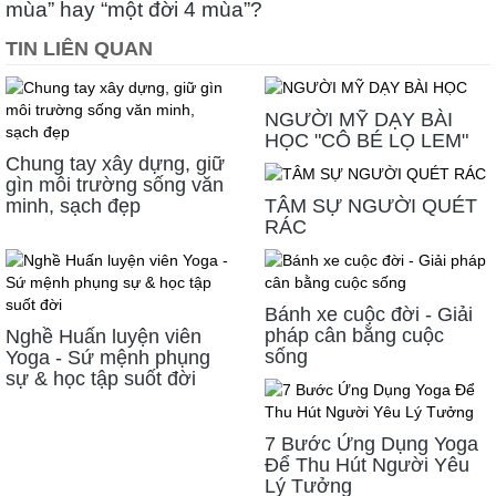
mùa” hay “một đời 4 mùa”?
TIN LIÊN QUAN
NGƯỜI MỸ DẠY BÀI
HỌC "CÔ BÉ LỌ LEM"
Chung tay xây dựng, giữ
gìn môi trường sống văn
minh, sạch đẹp
TÂM SỰ NGƯỜI QUÉT
RÁC
Bánh xe cuộc đời - Giải
pháp cân bằng cuộc
Nghề Huấn luyện viên
sống
Yoga - Sứ mệnh phụng
sự & học tập suốt đời
7 Bước Ứng Dụng Yoga
Để Thu Hút Người Yêu
Lý Tưởng