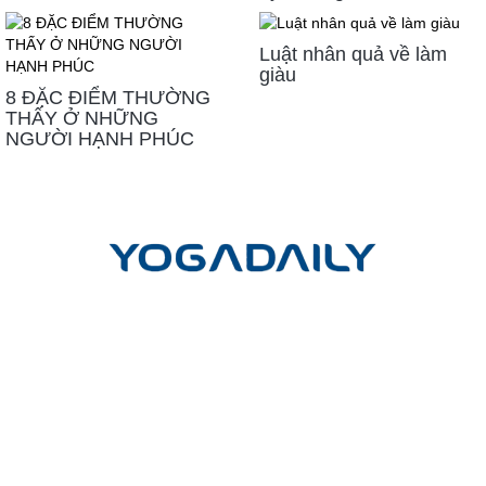
Luật nhân quả về làm
giàu
8 ĐẶC ĐIỂM THƯỜNG
THẤY Ở NHỮNG
NGƯỜI HẠNH PHÚC
LIÊN HỆ
Công ty cổ phần Yoga mỗi ngày
Trụ sở giao dịch và đào tạo:
Tầng Trệt, Chung cư Phú Đạt, Hẻm
45, Đường D5, Phường 25, Quận Bình Thạnh, TP. Hồ Chí Minh
Trụ sở chính:
Lầu 17-11 Tầng 17 Tòa nhà Vincom Center Đồng
Khởi, 72 Lê Thánh Tôn, P.Bến Nghé, Q.1, TP.HCM
Hotline
(Vui lòng gọi hotline để đặt cuộc hẹn)
: