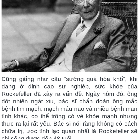
Cũng giống như câu “sướng quá hóa khổ”, khi
đang ở đỉnh cao sự nghiệp, sức khỏe của
Rockefeller đã xảy ra vấn đề. Ngày hôm đó, ông
đột nhiên ngất xỉu, bác sĩ chẩn đoán ông mắc
bệnh tim mạch, mạch máu não và nhiều bệnh mãn
tính khác, cơ thể trông có vẻ khỏe mạnh nhưng
thực ra lại rất yếu. Bác sĩ nói rằng không có cách
chữa trị, ước tính lạc quan nhất là Rockefeller sẽ
chỉ sống được đến 48 tuổi.