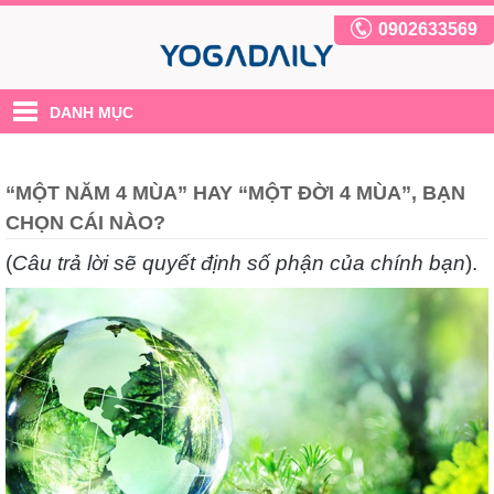
0902633569
DANH MỤC
“MỘT NĂM 4 MÙA” HAY “MỘT ĐỜI 4 MÙA”, BẠN
CHỌN CÁI NÀO?
(
Câu trả lời sẽ quyết định số phận của chính bạn
).