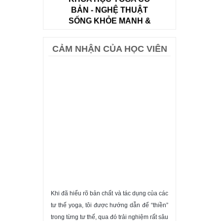
Tặng ngay voucher 10% tập
Yoga thường xuyên. Số lượng
có hạn.
ĐĂNG KÝ
CẢM NHẬN CỦA HỌC VIÊN
YOGA CƠ BẢN 2 - XÂY
DỰNG NỀN TẢNG TƯ
THẾ VỮNG VÀNG &
 sau một tuần tập
Khi đã hiểu rõ bản chất và tác dụng của các
Sống Hạnh phúc 
THOẢI MÁI
c tư thế tập luyện
tư thế yoga, tôi được hướng dẫn để “thiền”
chương trình tuyệ
Ứng dụng cơ thể học và định
nh tuyến" nên gây
trong từng tư thế, qua đó trải nghiệm rất sâu
đang cảm thấy lạc
tuyến tư thế giúp bạn tự tin tập