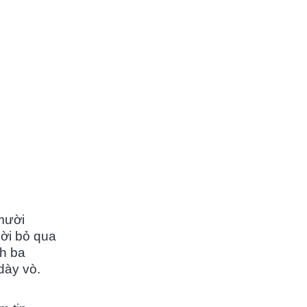
mười
ời bỏ qua
nh ba
dày vò.