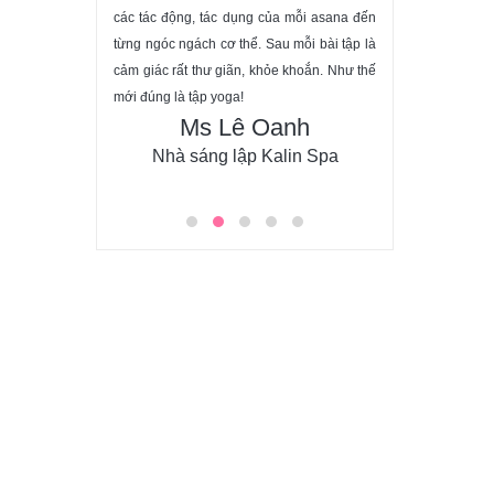
ng thời gian dài do
các tác động, tác dụng của mỗi asana đến
Mọi người trong Y
bất kỳ tư thế nào
 tại nhà chưa đúng
từng ngóc ngách cơ thể. Sau mỗi bài tập là
nhiệt tình và tâm
ĐĂNG KÝ
ệu quả, chỉ sau 01
cảm giác rất thư giãn, khỏe khoắn. Như thế
trình đã giúp tôi tì
hẳn và đến tuần thứ
mới đúng là tập yoga!
học cách giải qu
Ms Lê Oanh
rõ rệt.
trong cuộc sống đ
h Tuấn
hạnh phúc.
Nhà sáng lập Kalin Spa
Ms H
duEnter
Graphic Des
M
LỚP TẬP YOGA MỖI
NGÀY, TRUNG TÂM
YOGADAILY TPHCM
Học phí chỉ bằng 1 ly cafe.
Tương đương 15.000đ/buổi