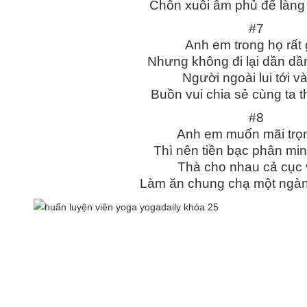
Chôn xuôi âm phủ để làng 
ogadaily rất đáng yêu,
mà cuộc sống mang lại cho mỗi chúng ta.
hết đó là cá
#7
 huyết. Cám ơn chương
Cám ơn cô Bùi Châu Đảo và đội ngũ các
luyện viên yo
Anh em trong họ rất
m lại chính mình, giúp tôi
bạn trong Yogadaily đã giúp bản thân tôi có
đáo giúp mìn
Nhưng không đi lại dần dầ
yết những muộn phiền
những suy nghĩ tích cực và sẽ biến đổi
cách nhanh ch
Người ngoài lui tới v
M
ể tìm lại cân bằng và
thành động lực trong cuộc sống.
Mr Hữu Tâm
Buồn vui chia sẻ cùng ta 
Giá
ồ Trang
Giám đốc Công ty TNHH Du lịch
#8
Thùy Dương
igner Sunflower
Anh em muốn mãi trọn
edia
Thì nên tiền bạc phân min
Thà cho nhau cả cục
Làm ăn chung chạ một ngàn