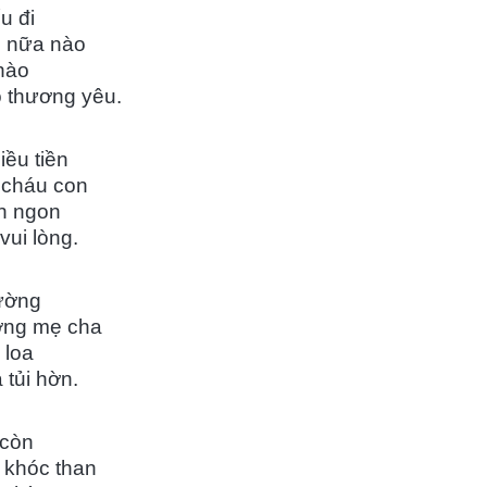
u đi
i nữa nào
chào
o thương yêu.
ều tiền
 cháu con
n ngon
vui lòng.
hường
ường mẹ cha
 loa
 tủi hờn.
 còn
 khóc than