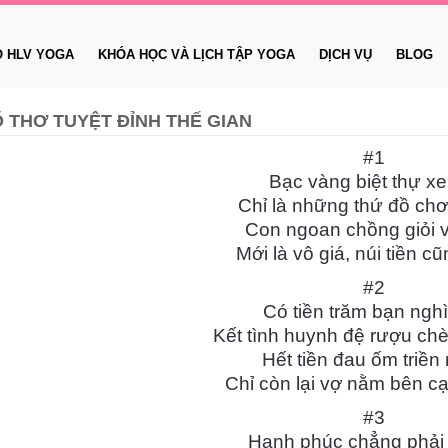
O HLV YOGA
KHÓA HỌC VÀ LỊCH TẬP YOGA
DỊCH VỤ
BLOG
Ổ THƠ TUYỆT ĐỈNH THẾ GIAN
#1
Bạc vàng biệt thự xe
Chỉ là những thứ đồ chơi
Con ngoan chồng giỏi v
Mới là vô giá, núi tiền cũ
#2
Có tiền trăm bạn ngh
Kết tình huynh đệ rượu ch
Hết tiền đau ốm triền
Chỉ còn lại vợ nằm bên c
#3
Hạnh phúc chẳng phải v