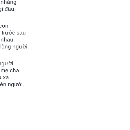
 nhàng
gì đâu.
 con
n trước sau
 nhau
lòng người.
người
i mẹ cha
u xa
nên người.