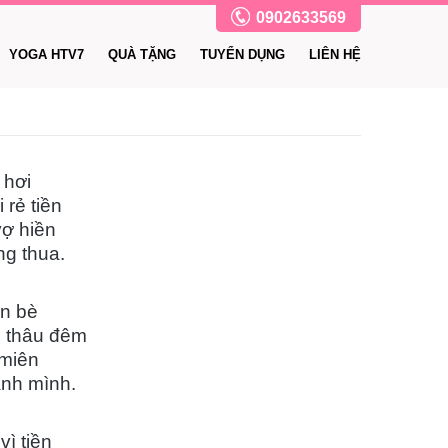
0902633569
YOGA HTV7
QUÀ TẶNG
TUYỂN DỤNG
LIÊN HỆ
 hơi
 rẻ tiền
ợ hiền
ng thua.
ìn bè
è thâu đêm
 miên
ạnh mình.
ì tiền