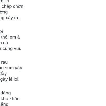
m tin
n chập chờn
ường
ng xảy ra.
ơi
 thôi em à
m cà
 cũng vui.
 rau
au sum vầy
 đầy
ày lẻ loi.
 dàng
g khó khăn
 căng