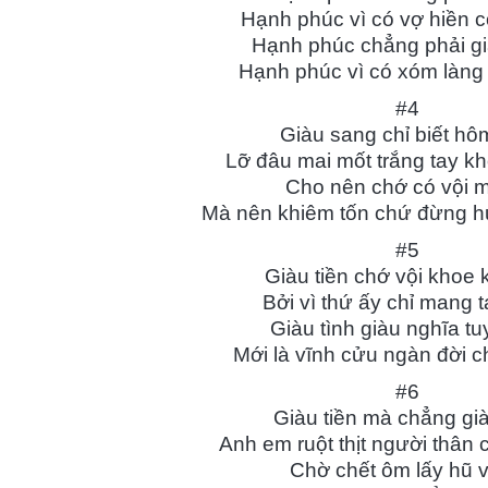
Hạnh phúc vì có vợ hiền 
Hạnh phúc chẳng phải g
Hạnh phúc vì có xóm làng
#4
Giàu sang chỉ biết hô
Lỡ đâu mai mốt trắng tay 
Cho nên chớ có vội 
Mà nên khiêm tốn chứ đừng h
#5
Giàu tiền chớ vội khoe
Bởi vì thứ ấy chỉ mang t
Giàu tình giàu nghĩa tu
Mới là vĩnh cửu ngàn đời c
#6
Giàu tiền mà chẳng gi
của Yogadaily là một
Yoga đã mang lại những giá trị thiết thực
Ngay từ buổi
Anh em ruột thịt người thân
t vời dành cho những ai
cho tất cả mọi người, biết sống và yêu
nhận được sức
Chờ chết ôm lấy hũ 
 lõng giữa cuộc sống.
thương, biết ơn tất cả những điều tốt đẹp
tâm mình thư 