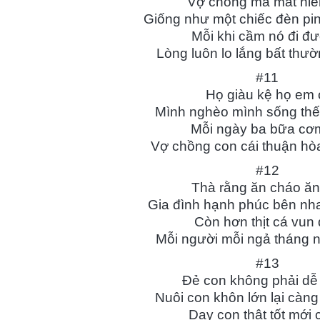
Vợ chồng mà mất niề
Giống như một chiếc đèn pi
Mỗi khi cầm nó đi đ
Lòng luôn lo lắng bất thườ
#11
Họ giàu kệ họ em 
Mình nghèo mình sống thế
Mỗi ngày ba bữa cơ
Vợ chồng con cái thuận hòa
#12
Thà rằng ăn cháo ăn
Gia đình hạnh phúc bên nh
Còn hơn thịt cá vun
Mỗi người mỗi ngả tháng ng
#13
Đẻ con không phải dễ
Nuôi con khôn lớn lại càn
Dạy con thật tốt mới