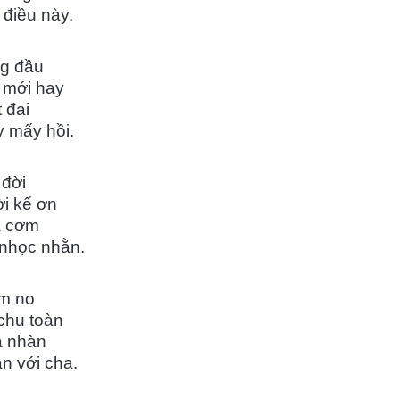
điều này.
ng đầu
 mới hay
 đai
y mấy hồi.
 đời
ời kể ơn
a cơm
nhọc nhằn.
m no
 chu toàn
a nhàn
n với cha.