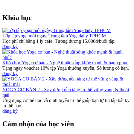
Khóa học
Lớp tập yoga mỗi ngày, Trung tâm Yogadaily TPHCM
Học phí chỉ bằng 1 ly cafe. Tương đương 15.000đ/buổi tập.
đăng ký
Khóa học Yoga cơ bản - Nghệ thuật sống khỏe mạnh & hạnh phúc
Tặng ngay voucher 10% tập Yoga thường xuyên. Số lượng có hạn.
đăng ký
YOGA CƠ BẢN 2 - Xây dựng nền tảng tư thế vững vàng & thoải
mái
Ứng dụng cơ thể học và định tuyến tư thế giúp bạn tự tin tập bất kỳ
tư thế nào
đăng ký
Cảm nhận của học viên