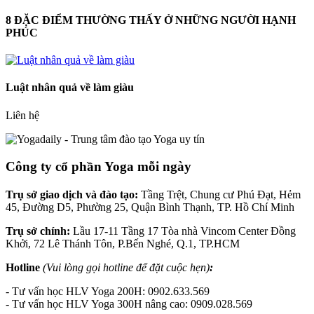
8 ĐẶC ĐIỂM THƯỜNG THẤY Ở NHỮNG NGƯỜI HẠNH
PHÚC
Luật nhân quả về làm giàu
Liên hệ
Công ty cổ phần Yoga mỗi ngày
Trụ sở giao dịch và đào tạo:
Tầng Trệt, Chung cư Phú Đạt, Hẻm
45, Đường D5, Phường 25, Quận Bình Thạnh, TP. Hồ Chí Minh
Trụ sở chính:
Lầu 17-11 Tầng 17 Tòa nhà Vincom Center Đồng
Khởi, 72 Lê Thánh Tôn, P.Bến Nghé, Q.1, TP.HCM
Hotline
(Vui lòng gọi hotline để đặt cuộc hẹn)
:
- Tư vấn học HLV Yoga 200H: 0902.633.569
- Tư vấn học HLV Yoga 300H nâng cao: 0909.028.569