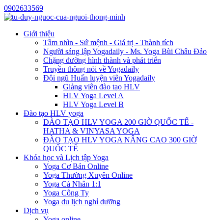
0902633569
Giới thiệu
Tầm nhìn - Sứ mệnh - Giá trị - Thành tích
Người sáng lập Yogadaily - Ms. Yoga Bùi Châu Đảo
Chặng đường hình thành và phát triển
Truyền thông nói về Yogadaily
Đội ngũ Huấn luyện viên Yogadaily
Giảng viên đào tạo HLV
HLV Yoga Level A
HLV Yoga Level B
Đào tạo HLV yoga
ĐÀO TẠO HLV YOGA 200 GIỜ QUỐC TẾ -
HATHA & VINYASA YOGA
ĐÀO TẠO HLV YOGA NÂNG CAO 300 GIỜ
QUỐC TẾ
Khóa học và Lịch tập Yoga
Yoga Cơ Bản Online
Yoga Thường Xuyên Online
Yoga Cá Nhân 1:1
Yoga Công Ty
Yoga du lịch nghỉ dưỡng
Dịch vụ
Yoga online