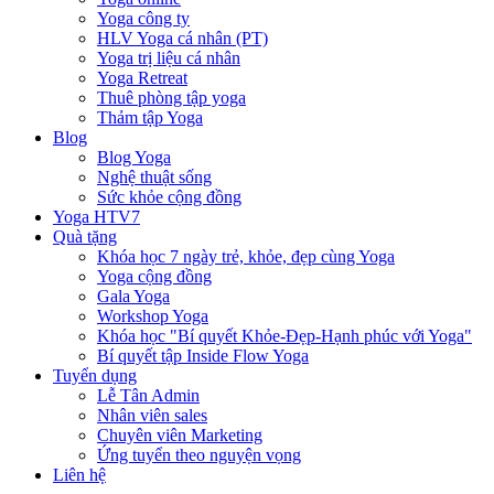
Yoga công ty
HLV Yoga cá nhân (PT)
Yoga trị liệu cá nhân
Yoga Retreat
Thuê phòng tập yoga
Thảm tập Yoga
Blog
Blog Yoga
Nghệ thuật sống
Sức khỏe cộng đồng
Yoga HTV7
Quà tặng
Khóa học 7 ngày trẻ, khỏe, đẹp cùng Yoga
Yoga cộng đồng
Gala Yoga
Workshop Yoga
Khóa học "Bí quyết Khỏe-Đẹp-Hạnh phúc với Yoga"
Bí quyết tập Inside Flow Yoga
Tuyển dụng
Lễ Tân Admin
Nhân viên sales
Chuyên viên Marketing
Ứng tuyển theo nguyện vọng
Liên hệ