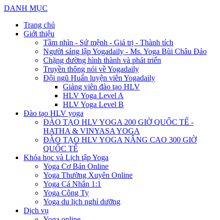
DANH MỤC
Trang chủ
Giới thiệu
Tầm nhìn - Sứ mệnh - Giá trị - Thành tích
Người sáng lập Yogadaily - Ms. Yoga Bùi Châu Đảo
Chặng đường hình thành và phát triển
Truyền thông nói về Yogadaily
Đội ngũ Huấn luyện viên Yogadaily
Giảng viên đào tạo HLV
HLV Yoga Level A
HLV Yoga Level B
Đào tạo HLV yoga
ĐÀO TẠO HLV YOGA 200 GIỜ QUỐC TẾ -
HATHA & VINYASA YOGA
ĐÀO TẠO HLV YOGA NÂNG CAO 300 GIỜ
QUỐC TẾ
Khóa học và Lịch tập Yoga
Yoga Cơ Bản Online
Yoga Thường Xuyên Online
Yoga Cá Nhân 1:1
Yoga Công Ty
Yoga du lịch nghỉ dưỡng
Dịch vụ
Yoga online