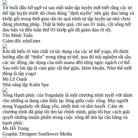
Từ buổi đầu bỡ ngỡ và sau một tuần tập luyện mới biết rằng các tư
thế tập luyện trước đó chưa đúng "định tuyến" nên gây đau lưng và
khớp gối trong thời gian dài do quá trình tự tập luyện tại nhà chưa
đúng phương pháp. Thật là hiệu quả, chỉ sau 01 tuần, cột sống hết
đau hẳn và đến tuần thứ 03 khớp gối đã giảm đau rõ rệt.
Ths Minh Tuấn
Giám đốc eduEnter
Khi đã hiểu rõ bản chất và tác dụng của các tư thế yoga, tôi được
hướng dẫn để “thiền” trong từng tư thế, qua đó trải nghiệm rất sâu
các tác động, tác dụng của mỗi asana đến từng ngóc ngách cơ thể.
Sau mỗi bài tập là cảm giác rất thư giãn, khỏe khoắn. Như thế mới
đúng là tập yoga!
Ms Lê Oanh
Nhà sáng lập Kalin Spa
Sống Hạnh phúc của Yogadaily là một chương trình tuyệt vời dành
cho những ai đang cảm thấy lạc lõng giữa cuộc sống. Mọi người
trong Yogadaily rất đáng yêu, nhiệt tình và tâm huyết. Cám ơn
chương trình đã giúp tôi tìm lại chính mình, giúp tôi học cách giải
quyết những muộn phiền trong cuộc sống để tìm lại cân bằng và
hạnh phúc.
Ms Hồ Trang
Graphic Designer Sunflower Media