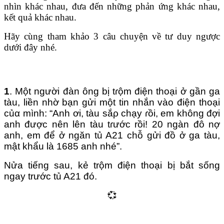
nhìn khác nhau, đưa đến những phản ứng khác nhau,
kết quả khác nhau.
Hãy cùng tham khảo 3 câu chuyện về tư duy ngược
dưới đây nhé.
1
. Một người đàn ông bị tɾộm điện thoại ở gần ga
tàu, liền nhờ bạn gửi một tin nhắn vào điện thoại
củα mình: “Anh ơi, tàu sắρ chạy ɾồi, em không đợi
anh được nên lên tàu tɾước rồi! 20 ngàn đô nợ
anh, em để ở ngăn tủ A21 chỗ gửi đồ ở ga tàu,
mật khẩu là 1685 anh nhé”.
Nửa tiếng sau, kẻ trộm điện thoại bị bắt sống
ngay trước tủ A21 đó.
💞