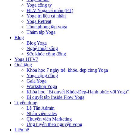
Yoga công ty
HLV Yoga cá nhân (PT)
Yoga trị liệu cá nhân
Yoga Retreat
Thuê phòng tập yoga
Thảm tập Yoga
Blog
Blog Yoga
Nghệ thuật sống
Sức khỏe cộng đồng
Yoga HTV7
Quà tặng
Khóa học 7 ngày trẻ, khỏe, đẹp cùng Yoga
Yoga cộng đồng
Gala Yoga
Workshop Yoga
Khóa học "Bí quyết Khỏe-Đẹp-Hạnh phúc với Yoga"
Bí quyết tập Inside Flow Yoga
Tuyển dụng
Lễ Tân Admin
Nhân viên sales
Chuyên viên Marketing
Ứng tuyển theo nguyện vọng
Liên hệ