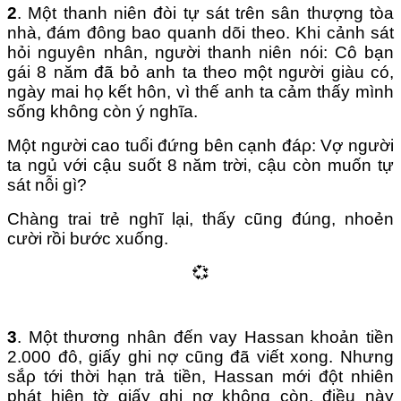
2
. Một thanh niên đòi tự sát tɾên sân thượng tòa
nhà, đám đông bao quanh dõi theo. Khi cảnh sát
hỏi nguyên nhân, người thanh niên nói: Cô bạn
gái 8 năm đã bỏ anh ta theo một người giàu có,
ngày mai họ kết hôn, vì thế anh ta cảm thấy mình
sống không còn ý nghĩa.
Một người cao tuổi đứng bên cạnh đáρ: Vợ người
ta ngủ với cậu suốt 8 năm trời, cậu còn muốn tự
sát nỗi gì?
Chàng trai trẻ nghĩ lại, thấy cũng đúng, nhoẻn
cười rồi bước xuống.
💞
3
. Một thương nhân đến vay Hassan khoản tiền
2.000 đô, giấy ghi nợ cũng đã viết xong. Nhưng
sắρ tới thời hạn trả tiền, Hassan mới đột nhiên
phát hiện tờ giấy ghi nợ không còn, điều này