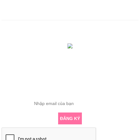
Chính sách bảo mật
Chính sách thanh toán
Tổng truy cập: 419025
Đang online: 0
ĐĂNG KÝ THÔNG TIN
Nhập email để nhận những bài viết chuyên sâu về yoga mới nhất
ĐĂNG KÝ