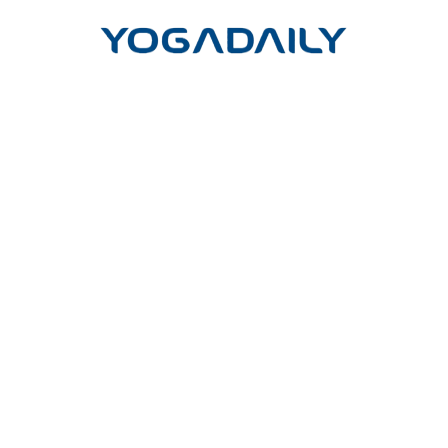
Công ty cổ phần Yoga mỗi ngày
Trụ sở giao dịch và đào tạo:
Tầng Trệt, Chung cư Phú Đạt, Hẻm
45, Đường D5, Phường 25, Quận Bình Thạnh, TP. Hồ Chí Minh
Trụ sở chính:
Lầu 17-11 Tầng 17 Tòa nhà Vincom Center Đồng
Khởi, 72 Lê Thánh Tôn, P.Bến Nghé, Q.1, TP.HCM
Hotline
(Vui lòng gọi hotline để đặt cuộc hẹn)
:
- Tư vấn học HLV Yoga 200H: 0902.633.569
- Tư vấn học HLV Yoga 300H nâng cao: 0909.028.569
Email: cskh@yogadaily.vn
---
Thời gian làm việc:
T2 - T6: 7h00 - 20h30
T7 - CN: 8h30 - 13h30