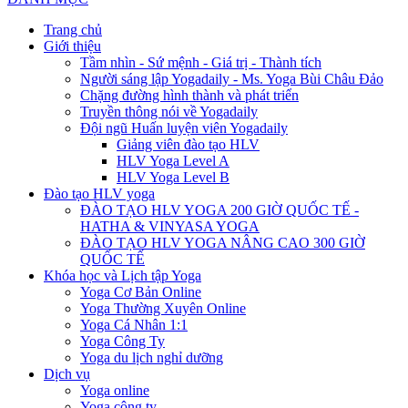
Trang chủ
Giới thiệu
Tầm nhìn - Sứ mệnh - Giá trị - Thành tích
Người sáng lập Yogadaily - Ms. Yoga Bùi Châu Đảo
Chặng đường hình thành và phát triển
Truyền thông nói về Yogadaily
Đội ngũ Huấn luyện viên Yogadaily
Giảng viên đào tạo HLV
HLV Yoga Level A
HLV Yoga Level B
Đào tạo HLV yoga
ĐÀO TẠO HLV YOGA 200 GIỜ QUỐC TẾ -
HATHA & VINYASA YOGA
ĐÀO TẠO HLV YOGA NÂNG CAO 300 GIỜ
QUỐC TẾ
Khóa học và Lịch tập Yoga
Yoga Cơ Bản Online
Yoga Thường Xuyên Online
Yoga Cá Nhân 1:1
Yoga Công Ty
Yoga du lịch nghỉ dưỡng
Dịch vụ
Yoga online
Yoga công ty