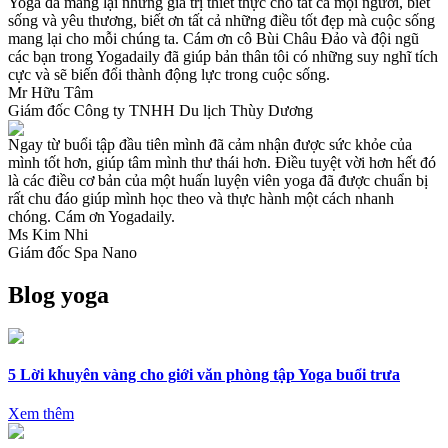
Yoga đã mang lại những giá trị thiết thực cho tất cả mọi người, biết
sống và yêu thương, biết ơn tất cả những điều tốt đẹp mà cuộc sống
mang lại cho mỗi chúng ta. Cám ơn cô Bùi Châu Đảo và đội ngũ
các bạn trong Yogadaily đã giúp bản thân tôi có những suy nghĩ tích
cực và sẽ biến đổi thành động lực trong cuộc sống.
Mr Hữu Tâm
Giám đốc Công ty TNHH Du lịch Thùy Dương
Ngay từ buổi tập đầu tiên mình đã cảm nhận được sức khỏe của
mình tốt hơn, giúp tâm mình thư thái hơn. Điều tuyệt vời hơn hết đó
là các điều cơ bản của một huấn luyện viên yoga đã được chuẩn bị
rất chu đáo giúp mình học theo và thực hành một cách nhanh
chóng. Cám ơn Yogadaily.
Ms Kim Nhi
Giám đốc Spa Nano
Blog yoga
5 Lời khuyên vàng cho giới văn phòng tập Yoga buổi trưa
Xem thêm