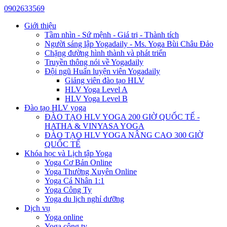
0902633569
Giới thiệu
Tầm nhìn - Sứ mệnh - Giá trị - Thành tích
Người sáng lập Yogadaily - Ms. Yoga Bùi Châu Đảo
Chặng đường hình thành và phát triển
Truyền thông nói về Yogadaily
Đội ngũ Huấn luyện viên Yogadaily
Giảng viên đào tạo HLV
HLV Yoga Level A
HLV Yoga Level B
Đào tạo HLV yoga
ĐÀO TẠO HLV YOGA 200 GIỜ QUỐC TẾ -
HATHA & VINYASA YOGA
ĐÀO TẠO HLV YOGA NÂNG CAO 300 GIỜ
QUỐC TẾ
Khóa học và Lịch tập Yoga
Yoga Cơ Bản Online
Yoga Thường Xuyên Online
Yoga Cá Nhân 1:1
Yoga Công Ty
Yoga du lịch nghỉ dưỡng
Dịch vụ
Yoga online
Yoga công ty