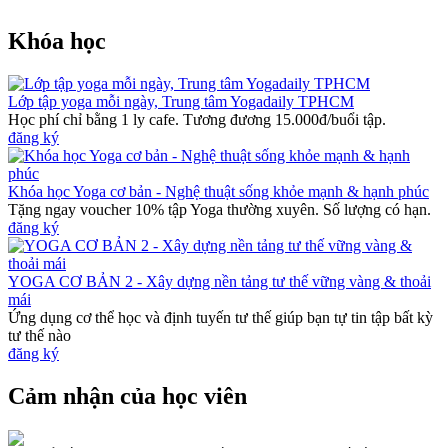
Khóa học
Lớp tập yoga mỗi ngày, Trung tâm Yogadaily TPHCM
Học phí chỉ bằng 1 ly cafe. Tương đương 15.000đ/buổi tập.
đăng ký
Khóa học Yoga cơ bản - Nghệ thuật sống khỏe mạnh & hạnh phúc
Tặng ngay voucher 10% tập Yoga thường xuyên. Số lượng có hạn.
đăng ký
YOGA CƠ BẢN 2 - Xây dựng nền tảng tư thế vững vàng & thoải
mái
Ứng dụng cơ thể học và định tuyến tư thế giúp bạn tự tin tập bất kỳ
tư thế nào
đăng ký
Cảm nhận của học viên