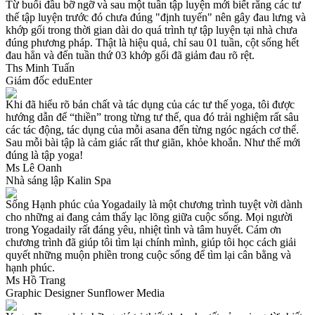
Từ buổi đầu bỡ ngỡ và sau một tuần tập luyện mới biết rằng các tư
thế tập luyện trước đó chưa đúng "định tuyến" nên gây đau lưng và
khớp gối trong thời gian dài do quá trình tự tập luyện tại nhà chưa
đúng phương pháp. Thật là hiệu quả, chỉ sau 01 tuần, cột sống hết
đau hẳn và đến tuần thứ 03 khớp gối đã giảm đau rõ rệt.
Ths Minh Tuấn
Giám đốc eduEnter
Khi đã hiểu rõ bản chất và tác dụng của các tư thế yoga, tôi được
hướng dẫn để “thiền” trong từng tư thế, qua đó trải nghiệm rất sâu
các tác động, tác dụng của mỗi asana đến từng ngóc ngách cơ thể.
Sau mỗi bài tập là cảm giác rất thư giãn, khỏe khoắn. Như thế mới
đúng là tập yoga!
Ms Lê Oanh
Nhà sáng lập Kalin Spa
Sống Hạnh phúc của Yogadaily là một chương trình tuyệt vời dành
cho những ai đang cảm thấy lạc lõng giữa cuộc sống. Mọi người
trong Yogadaily rất đáng yêu, nhiệt tình và tâm huyết. Cám ơn
chương trình đã giúp tôi tìm lại chính mình, giúp tôi học cách giải
quyết những muộn phiền trong cuộc sống để tìm lại cân bằng và
hạnh phúc.
Ms Hồ Trang
Graphic Designer Sunflower Media