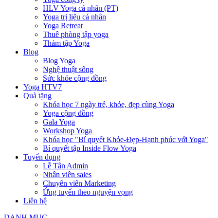
HLV Yoga cá nhân (PT)
Yoga trị liệu cá nhân
Yoga Retreat
Thuê phòng tập yoga
Thảm tập Yoga
Blog
Blog Yoga
Nghệ thuật sống
Sức khỏe cộng đồng
Yoga HTV7
Quà tặng
Khóa học 7 ngày trẻ, khỏe, đẹp cùng Yoga
Yoga cộng đồng
Gala Yoga
Workshop Yoga
Khóa học "Bí quyết Khỏe-Đẹp-Hạnh phúc với Yoga"
Bí quyết tập Inside Flow Yoga
Tuyển dụng
Lễ Tân Admin
Nhân viên sales
Chuyên viên Marketing
Ứng tuyển theo nguyện vọng
Liên hệ
DANH MỤC