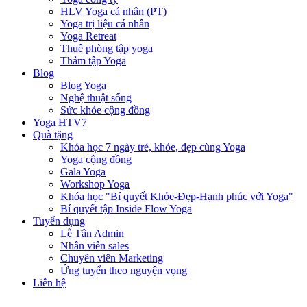
HLV Yoga cá nhân (PT)
Yoga trị liệu cá nhân
Yoga Retreat
Thuê phòng tập yoga
Thảm tập Yoga
Blog
Blog Yoga
Nghệ thuật sống
Sức khỏe cộng đồng
Yoga HTV7
Quà tặng
Khóa học 7 ngày trẻ, khỏe, đẹp cùng Yoga
Yoga cộng đồng
Gala Yoga
Workshop Yoga
Khóa học "Bí quyết Khỏe-Đẹp-Hạnh phúc với Yoga"
Bí quyết tập Inside Flow Yoga
Tuyển dụng
Lễ Tân Admin
Nhân viên sales
Chuyên viên Marketing
Ứng tuyển theo nguyện vọng
Liên hệ