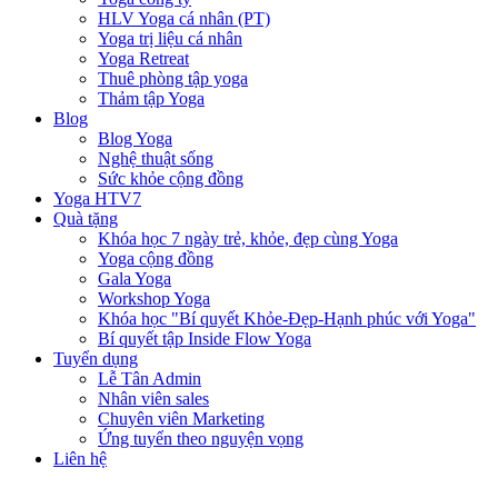
HLV Yoga cá nhân (PT)
Yoga trị liệu cá nhân
Yoga Retreat
Thuê phòng tập yoga
Thảm tập Yoga
Blog
Blog Yoga
Nghệ thuật sống
Sức khỏe cộng đồng
Yoga HTV7
Quà tặng
Khóa học 7 ngày trẻ, khỏe, đẹp cùng Yoga
Yoga cộng đồng
Gala Yoga
Workshop Yoga
Khóa học "Bí quyết Khỏe-Đẹp-Hạnh phúc với Yoga"
Bí quyết tập Inside Flow Yoga
Tuyển dụng
Lễ Tân Admin
Nhân viên sales
Chuyên viên Marketing
Ứng tuyển theo nguyện vọng
Liên hệ