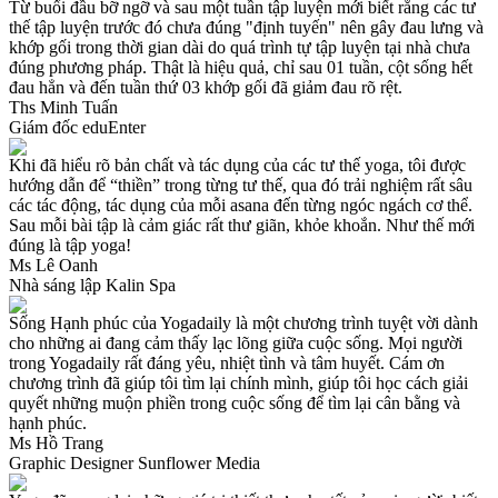
Từ buổi đầu bỡ ngỡ và sau một tuần tập luyện mới biết rằng các tư
thế tập luyện trước đó chưa đúng "định tuyến" nên gây đau lưng và
khớp gối trong thời gian dài do quá trình tự tập luyện tại nhà chưa
đúng phương pháp. Thật là hiệu quả, chỉ sau 01 tuần, cột sống hết
đau hẳn và đến tuần thứ 03 khớp gối đã giảm đau rõ rệt.
Ths Minh Tuấn
Giám đốc eduEnter
Khi đã hiểu rõ bản chất và tác dụng của các tư thế yoga, tôi được
hướng dẫn để “thiền” trong từng tư thế, qua đó trải nghiệm rất sâu
các tác động, tác dụng của mỗi asana đến từng ngóc ngách cơ thể.
Sau mỗi bài tập là cảm giác rất thư giãn, khỏe khoắn. Như thế mới
đúng là tập yoga!
Ms Lê Oanh
Nhà sáng lập Kalin Spa
Sống Hạnh phúc của Yogadaily là một chương trình tuyệt vời dành
cho những ai đang cảm thấy lạc lõng giữa cuộc sống. Mọi người
trong Yogadaily rất đáng yêu, nhiệt tình và tâm huyết. Cám ơn
chương trình đã giúp tôi tìm lại chính mình, giúp tôi học cách giải
quyết những muộn phiền trong cuộc sống để tìm lại cân bằng và
hạnh phúc.
Ms Hồ Trang
Graphic Designer Sunflower Media