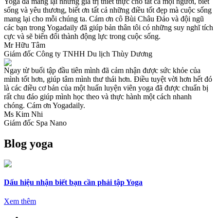
Yoga đã mang lại những giá trị thiết thực cho tất cả mọi người, biết
sống và yêu thương, biết ơn tất cả những điều tốt đẹp mà cuộc sống
mang lại cho mỗi chúng ta. Cám ơn cô Bùi Châu Đảo và đội ngũ
các bạn trong Yogadaily đã giúp bản thân tôi có những suy nghĩ tích
cực và sẽ biến đổi thành động lực trong cuộc sống.
Mr Hữu Tâm
Giám đốc Công ty TNHH Du lịch Thùy Dương
Ngay từ buổi tập đầu tiên mình đã cảm nhận được sức khỏe của
mình tốt hơn, giúp tâm mình thư thái hơn. Điều tuyệt vời hơn hết đó
là các điều cơ bản của một huấn luyện viên yoga đã được chuẩn bị
rất chu đáo giúp mình học theo và thực hành một cách nhanh
chóng. Cám ơn Yogadaily.
Ms Kim Nhi
Giám đốc Spa Nano
Blog yoga
Dấu hiệu nhận biết bạn cần phải tập Yoga
Xem thêm
←