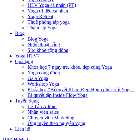
HLV Yoga cá nhân (PT)
Yoga trị liệu cá nhân
Yoga Retreat
Thuê phòng tập yoga
Thảm tập Yoga
Blog
Blog Yoga
Nghệ thuật sống
Sức khỏe cộng đồng
Yoga HTV7
Quà tặng
Khóa học 7 ngày trẻ, khỏe, đẹp cùng Yoga
Yoga cộng đồng
Gala Yoga
Workshop Yoga
Khóa học "Bí quyết Khỏe-Đẹp-Hạnh phúc với Yoga"
Bí quyết tập Inside Flow Yoga
Tuyển dụng
Lễ Tân Admin
Nhân viên sales
Chuyên viên Marketing
Ứng tuyển theo nguyện vọng
Liên hệ
DANH MỤC