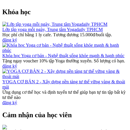
Khóa học
Lớp tập yoga mỗi ngày, Trung tâm Yogadaily TPHCM
Học phí chỉ bằng 1 ly cafe. Tương đương 15.000đ/buổi tập.
đăng ký
Khóa học Yoga cơ bản - Nghệ thuật sống khỏe mạnh & hạnh phúc
Tặng ngay voucher 10% tập Yoga thường xuyên. Số lượng có hạn.
đăng ký
YOGA CƠ BẢN 2 - Xây dựng nền tảng tư thế vững vàng & thoải
mái
Ứng dụng cơ thể học và định tuyến tư thế giúp bạn tự tin tập bất kỳ
tư thế nào
đăng ký
Cảm nhận của học viên