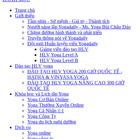
Trang chủ
Giới thiệu
Tầm nhìn - Sứ mệnh - Giá trị - Thành tích
Người sáng lập Yogadaily - Ms. Yoga Bùi Châu Đảo
Chặng đường hình thành và phát triển
Truyền thông nói về Yogadaily
Đội ngũ Huấn luyện viên Yogadaily
Giảng viên đào tạo HLV
HLV Yoga Level A
HLV Yoga Level B
Đào tạo HLV yoga
ĐÀO TẠO HLV YOGA 200 GIỜ QUỐC TẾ -
HATHA & VINYASA YOGA
ĐÀO TẠO HLV YOGA NÂNG CAO 300 GIỜ
QUỐC TẾ
Khóa học và Lịch tập Yoga
Yoga Cơ Bản Online
Yoga Thường Xuyên Online
Yoga Cá Nhân 1:1
Yoga Công Ty
Yoga du lịch nghỉ dưỡng
Dịch vụ
Yoga online
Yoga công ty