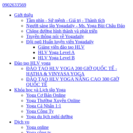
0902633569
Giới thiệu
Tầm nhìn - Sứ mệnh - Giá trị - Thành tích
Người sáng lập Yogadaily - Ms. Yoga Bùi Châu Đảo
Chặng đường hình thành và phát triển
Truyền thông nói về Yogadaily
Đội ngũ Huấn luyện viên Yogadaily
Giảng viên đào tạo HLV
HLV Yoga Level A
HLV Yoga Level B
Đào tạo HLV yoga
ĐÀO TẠO HLV YOGA 200 GIỜ QUỐC TẾ -
HATHA & VINYASA YOGA
ĐÀO TẠO HLV YOGA NÂNG CAO 300 GIỜ
QUỐC TẾ
Khóa học và Lịch tập Yoga
Yoga Cơ Bản Online
Yoga Thường Xuyên Online
Yoga Cá Nhân 1:1
Yoga Công Ty
Yoga du lịch nghỉ dưỡng
Dịch vụ
Yoga online
Yoga công ty