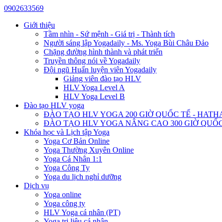
0902633569
Giới thiệu
Tầm nhìn - Sứ mệnh - Giá trị - Thành tích
Người sáng lập Yogadaily - Ms. Yoga Bùi Châu Đảo
Chặng đường hình thành và phát triển
Truyền thông nói về Yogadaily
Đội ngũ Huấn luyện viên Yogadaily
Giảng viên đào tạo HLV
HLV Yoga Level A
HLV Yoga Level B
Đào tạo HLV yoga
ĐÀO TẠO HLV YOGA 200 GIỜ QUỐC TẾ - HATH
ĐÀO TẠO HLV YOGA NÂNG CAO 300 GIỜ QUỐC
Khóa học và Lịch tập Yoga
Yoga Cơ Bản Online
Yoga Thường Xuyên Online
Yoga Cá Nhân 1:1
Yoga Công Ty
Yoga du lịch nghỉ dưỡng
Dịch vụ
Yoga online
Yoga công ty
HLV Yoga cá nhân (PT)
Yoga trị liệu cá nhân