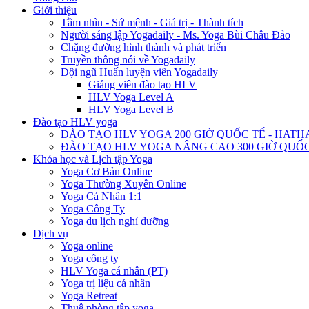
Giới thiệu
Tầm nhìn - Sứ mệnh - Giá trị - Thành tích
Người sáng lập Yogadaily - Ms. Yoga Bùi Châu Đảo
Chặng đường hình thành và phát triển
Truyền thông nói về Yogadaily
Đội ngũ Huấn luyện viên Yogadaily
Giảng viên đào tạo HLV
HLV Yoga Level A
HLV Yoga Level B
Đào tạo HLV yoga
ĐÀO TẠO HLV YOGA 200 GIỜ QUỐC TẾ - HATH
ĐÀO TẠO HLV YOGA NÂNG CAO 300 GIỜ QUỐC
Khóa học và Lịch tập Yoga
Yoga Cơ Bản Online
Yoga Thường Xuyên Online
Yoga Cá Nhân 1:1
Yoga Công Ty
Yoga du lịch nghỉ dưỡng
Dịch vụ
Yoga online
Yoga công ty
HLV Yoga cá nhân (PT)
Yoga trị liệu cá nhân
Yoga Retreat
Thuê phòng tập yoga