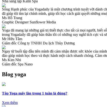
Nhà sáng lập Kalin Spa
Sống Hạnh phúc của Yogadaily là một chương trình tuyệt vời dành ch
đã giúp tôi tìm lại chính mình, giúp tôi học cách giải quyết những m
Ms Hồ Trang
Graphic Designer Sunflower Media
Yoga đã mang lại những giá trị thiết thực cho tất cả mọi người, biết
trong Yogadaily đã giúp bản thân tôi có những suy nghĩ tích cực và s
Mr Hữu Tâm
Giám đốc Công ty TNHH Du lịch Thùy Dương
Ngay từ buổi tập đầu tiên mình đã cảm nhận được sức khỏe của mình t
đáo giúp mình học theo và thực hành một cách nhanh chóng. Cám ơn
Ms Kim Nhi
Giám đốc Spa Nano
Blog yoga
Tập Yoga mấy lần trong 1 tuần là đúng?
Xem thêm