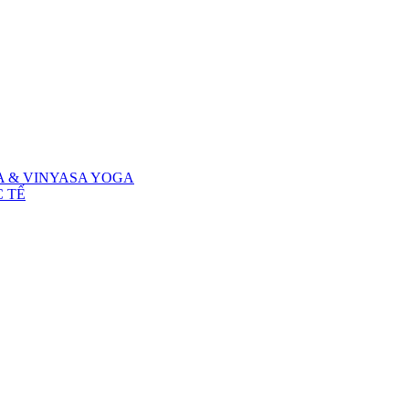
A & VINYASA YOGA
 TẾ