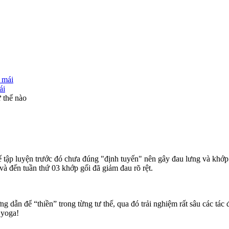
ái
ư thế nào
ế tập luyện trước đó chưa đúng "định tuyến" nên gây đau lưng và khớp g
và đến tuần thứ 03 khớp gối đã giảm đau rõ rệt.
ớng dẫn để “thiền” trong từng tư thế, qua đó trải nghiệm rất sâu các tá
 yoga!