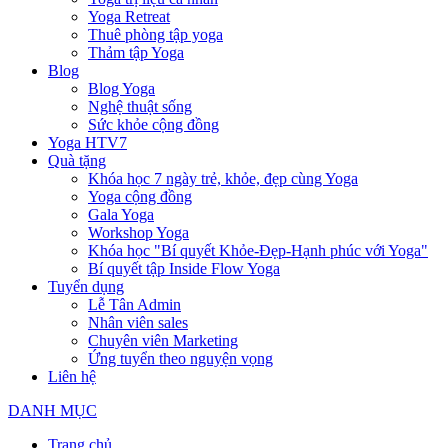
Yoga Retreat
Thuê phòng tập yoga
Thảm tập Yoga
Blog
Blog Yoga
Nghệ thuật sống
Sức khỏe cộng đồng
Yoga HTV7
Quà tặng
Khóa học 7 ngày trẻ, khỏe, đẹp cùng Yoga
Yoga cộng đồng
Gala Yoga
Workshop Yoga
Khóa học "Bí quyết Khỏe-Đẹp-Hạnh phúc với Yoga"
Bí quyết tập Inside Flow Yoga
Tuyển dụng
Lễ Tân Admin
Nhân viên sales
Chuyên viên Marketing
Ứng tuyển theo nguyện vọng
Liên hệ
DANH MỤC
Trang chủ