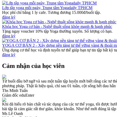
Lớp tập yoga mỗi ngày, Trung tâm Yogadaily TPHCM
Học phí chỉ bằng 1 ly cafe. Tương đương 15.000đ/buổi tập.
đăng ký
Khóa học Yoga cơ bản - Nghệ thuật sống khỏe mạnh & hạnh phúc
Tặng ngay voucher 10% tập Yoga thường xuyên. Số lượng có hạn.
đăng ký
YOGA CƠ BẢN 2 - Xây dựng nền tảng tư thế vững vàng & thoải m
Ứng dụng cơ thể học và định tuyến tư thế giúp bạn tự tin tập bất kỳ t
đăng ký
Cảm nhận của học viên
Từ buổi đầu bỡ ngỡ và sau một tuần tập luyện mới biết rằng các tư th
phương pháp. Thật là hiệu quả, chỉ sau 01 tuần, cột sống hết đau hẳn 
Ths Minh Tuấn
Giám đốc eduEnter
Khi đã hiểu rõ bản chất và tác dụng của các tư thế yoga, tôi được hư
bài tập là cảm giác rất thư giãn, khỏe khoắn. Như thế mới đúng là tập
Ms Lê Oanh