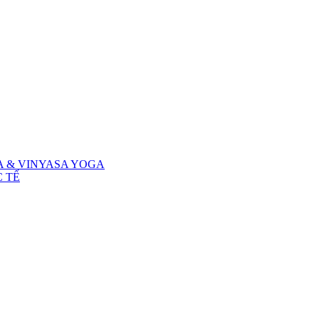
A & VINYASA YOGA
 TẾ