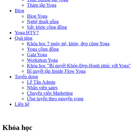
Thảm tập Yoga
Blog
Blog Yoga
Nghệ thuật sống
Sức khỏe cộng đồng
Yoga HTV7
Quà tặng
Khóa học 7 ngày trẻ, khỏe, đẹp cùng Yoga
Yoga cộng đồng
Gala Yoga
Workshop Yoga
Khóa học "Bí quyết Khỏe-Đẹp-Hạnh phúc với Yoga"
Bí quyết tập Inside Flow Yoga
Tuyển dụng
Lễ Tân Admin
Nhân viên sales
Chuyên viên Marketing
Ứng tuyển theo nguyện vọng
Liên hệ
Khóa học