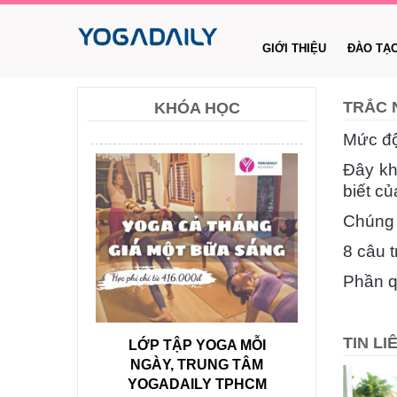
GIỚI THIỆU
ĐÀO TẠ
TRẮC 
KHÓA HỌC
Mức độ
Đây kh
biết củ
Chúng t
8 câu 
Phần q
TIN L
LỚP TẬP YOGA MỖI
NGÀY, TRUNG TÂM
YOGADAILY TPHCM