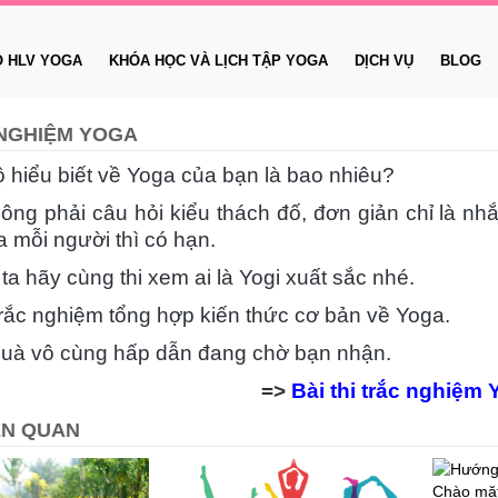
O HLV YOGA
KHÓA HỌC VÀ LỊCH TẬP YOGA
DỊCH VỤ
BLOG
NGHIỆM YOGA
 hiểu biết về Yoga của bạn là bao nhiêu?
ông phải câu hỏi kiểu thách đố, đơn giản chỉ là nhắ
a mỗi người thì có hạn.
a hãy cùng thi xem ai là Yogi xuất sắc nhé.
trắc nghiệm tổng hợp kiến thức cơ bản về Yoga.
uà vô cùng hấp dẫn đang chờ bạn nhận.
=>
Bài thi trắc nghiệm
IÊN QUAN