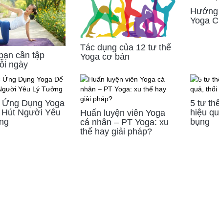
Hướng 
Yoga C
Tác dụng của 12 tư thế
 bạn cần tập
Yoga cơ bản
ỗi ngày
 Ứng Dụng Yoga
5 tư th
 Hút Người Yêu
hiệu qu
Huấn luyện viên Yoga
ng
bụng
cá nhân – PT Yoga: xu
thế hay giải pháp?
của Yogadaily là một
Yoga đã mang lại những giá trị thiết thực
Ngay từ buổi
t vời dành cho những ai
cho tất cả mọi người, biết sống và yêu
nhận được sức
 lõng giữa cuộc sống.
thương, biết ơn tất cả những điều tốt đẹp
tâm mình thư 