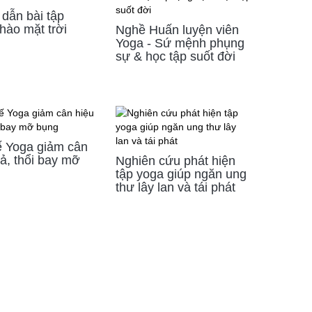
dẫn bài tập
hào mặt trời
Nghề Huấn luyện viên
Yoga - Sứ mệnh phụng
sự & học tập suốt đời
ế Yoga giảm cân
ả, thổi bay mỡ
Nghiên cứu phát hiện
tập yoga giúp ngăn ung
thư lây lan và tái phát
 tập đầu tiên mình đã cảm
Từ buổi đầu bỡ ngỡ và sau một tuần tập
Khi đã hi
 khỏe của mình tốt hơn, giúp
luyện mới biết rằng các tư thế tập luyện
tư thế yo
thái hơn. Điều tuyệt vời hơn
trước đó chưa đúng "định tuyến" nên gây
trong từn