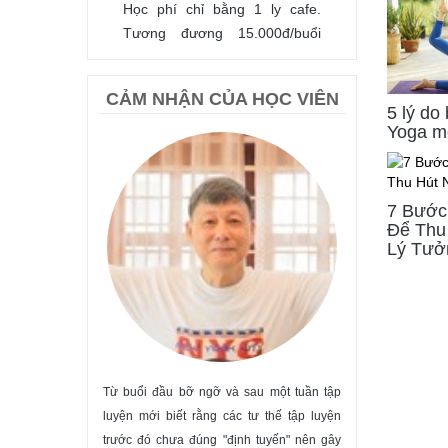
Học phí chỉ bằng 1 ly cafe.
Tương đương 15.000đ/buổi
tập.
ĐĂNG KÝ
CẢM NHẬN CỦA HỌC VIÊN
5 lý do
Yoga m
7 Bước
Để Thu
Lý Tưở
KHÓA HỌC YOGA CƠ
BẢN - NGHỆ THUẬT
SỐNG KHỎE MẠNH &
 sau một tuần tập
Khi đã hiểu rõ bản chất và tác dụng của các
Sống Hạnh phúc 
HẠNH PHÚC
c tư thế tập luyện
tư thế yoga, tôi được hướng dẫn để “thiền”
chương trình tuyệ
Tặng ngay voucher 10% tập
nh tuyến" nên gây
trong từng tư thế, qua đó trải nghiệm rất sâu
đang cảm thấy lạc
Yoga thường xuyên. Số lượng