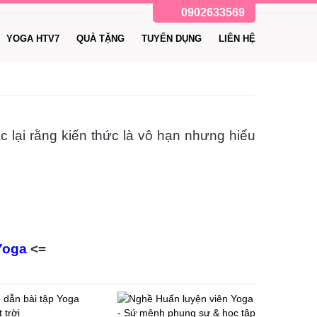
0902633569
YOGA HTV7
QUÀ TẶNG
TUYỂN DỤNG
LIÊN HỆ
c lại rằng kiến thức là vô hạn nhưng hiểu
 Yoga
<=