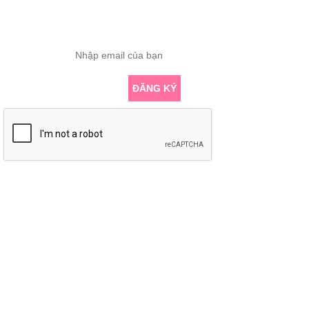
Nhập email để nhận những bài viết chuyên sâu về yoga mới nhất
ĐĂNG KÝ
KẾT NỐI VỚI CHÚNG TÔI