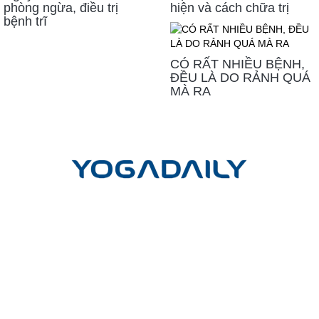
phòng ngừa, điều trị
hiện và cách chữa trị
bệnh trĩ
CÓ RẤT NHIỀU BỆNH,
ĐỀU LÀ DO RẢNH QUÁ
MÀ RA
LIÊN HỆ
Công ty cổ phần Yoga mỗi ngày
Trụ sở giao dịch và đào tạo:
Tầng Trệt, Chung cư Phú Đạt, Hẻm
45, Đường D5, Phường 25, Quận Bình Thạnh, TP. Hồ Chí Minh
Trụ sở chính:
Lầu 17-11 Tầng 17 Tòa nhà Vincom Center Đồng
Khởi, 72 Lê Thánh Tôn, P.Bến Nghé, Q.1, TP.HCM
Hotline
(Vui lòng gọi hotline để đặt cuộc hẹn)
: