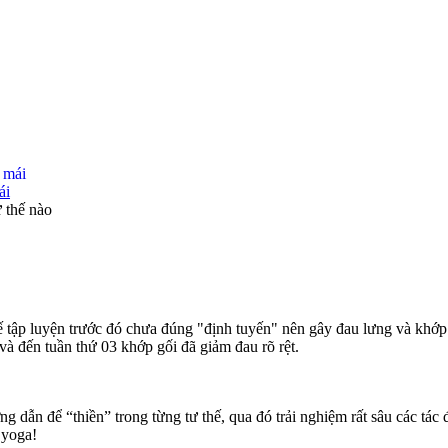
ái
ư thế nào
ế tập luyện trước đó chưa đúng "định tuyến" nên gây đau lưng và khớp g
và đến tuần thứ 03 khớp gối đã giảm đau rõ rệt.
ớng dẫn để “thiền” trong từng tư thế, qua đó trải nghiệm rất sâu các tá
 yoga!