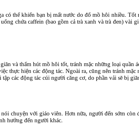
a có thể khiến bạn bị mất nước do đổ mồ hôi nhiều. Tốt nh
 uống chứa caffein (bao gồm cả trà xanh và trà đen) vài gi
giãn và thấm hút mồ hôi tốt, tránh mặc những loại quần á
o việc thực hiện các động tác. Ngoài ra, cũng nên tránh m
i tập các động tác cúi người căng cơ, do phần vải sẽ bị giã
hể nói chuyện với giáo viên. Hơn nữa, người đến sớm cò
ảnh hưởng đến người khác.