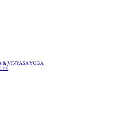
A & VINYASA YOGA
 TẾ