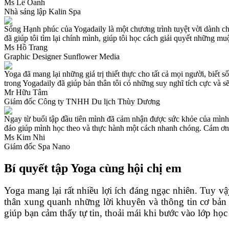
Ms Lê Oanh
Nhà sáng lập Kalin Spa
Sống Hạnh phúc của Yogadaily là một chương trình tuyệt vời dành ch
đã giúp tôi tìm lại chính mình, giúp tôi học cách giải quyết những m
Ms Hồ Trang
Graphic Designer Sunflower Media
Yoga đã mang lại những giá trị thiết thực cho tất cả mọi người, biết
trong Yogadaily đã giúp bản thân tôi có những suy nghĩ tích cực và s
Mr Hữu Tâm
Giám đốc Công ty TNHH Du lịch Thùy Dương
Ngay từ buổi tập đầu tiên mình đã cảm nhận được sức khỏe của mình t
đáo giúp mình học theo và thực hành một cách nhanh chóng. Cám ơn
Ms Kim Nhi
Giám đốc Spa Nano
Bí quyết tập Yoga cùng hội chị em
Yoga mang lại rất nhiều lợi ích đáng ngạc nhiên. Tuy v
thân xung quanh những lời khuyên và thông tin cơ bản 
giúp bạn cảm thấy tự tin, thoải mái khi bước vào lớp học