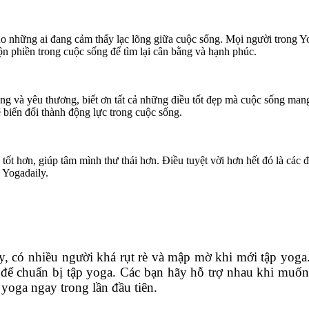
o những ai đang cảm thấy lạc lõng giữa cuộc sống. Mọi người trong Yog
uộn phiền trong cuộc sống để tìm lại cân bằng và hạnh phúc.
 sống và yêu thương, biết ơn tất cả những điều tốt đẹp mà cuộc sống m
ẽ biến đổi thành động lực trong cuộc sống.
ốt hơn, giúp tâm mình thư thái hơn. Điều tuyệt vời hơn hết đó là các 
 Yogadaily.
ậy, có nhiều người khá rụt rè và mập mờ khi mới tập yoga
để chuẩn bị tập yoga. Các bạn hãy hỗ trợ nhau khi muốn
 yoga ngay trong lần đầu tiên.