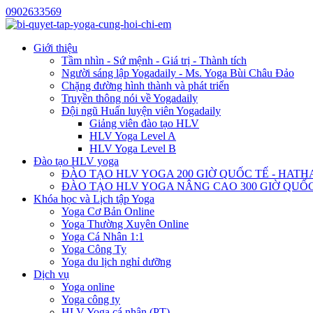
0902633569
Giới thiệu
Tầm nhìn - Sứ mệnh - Giá trị - Thành tích
Người sáng lập Yogadaily - Ms. Yoga Bùi Châu Đảo
Chặng đường hình thành và phát triển
Truyền thông nói về Yogadaily
Đội ngũ Huấn luyện viên Yogadaily
Giảng viên đào tạo HLV
HLV Yoga Level A
HLV Yoga Level B
Đào tạo HLV yoga
ĐÀO TẠO HLV YOGA 200 GIỜ QUỐC TẾ - HATH
ĐÀO TẠO HLV YOGA NÂNG CAO 300 GIỜ QUỐC
Khóa học và Lịch tập Yoga
Yoga Cơ Bản Online
Yoga Thường Xuyên Online
Yoga Cá Nhân 1:1
Yoga Công Ty
Yoga du lịch nghỉ dưỡng
Dịch vụ
Yoga online
Yoga công ty
HLV Yoga cá nhân (PT)