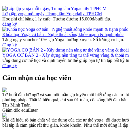
Lớp tập yoga mỗi ngày, Trung tâm Yogadaily TPHCM
Học phí chỉ bằng 1 ly cafe. Tương đương 15.000đ/buổi tập.
đăng ký
Khóa học Yoga cơ bản - Nghệ thuật sống khỏe mạnh & hạnh phúc
Tặng ngay voucher 10% tập Yoga thường xuyên. Số lượng có hạn.
đăng ký
YOGA CƠ BẢN 2 - Xây dựng nền tảng tư thế vững vàng & thoải m
Ứng dụng cơ thể học và định tuyến tư thế giúp bạn tự tin tập bất kỳ t
đăng ký
Cảm nhận của học viên
Từ buổi đầu bỡ ngỡ và sau một tuần tập luyện mới biết rằng các tư th
phương pháp. Thật là hiệu quả, chỉ sau 01 tuần, cột sống hết đau hẳn 
Ths Minh Tuấn
Giám đốc eduEnter
Khi đã hiểu rõ bản chất và tác dụng của các tư thế yoga, tôi được hư
bài tập là cảm giác rất thư giãn, khỏe khoắn. Như thế mới đúng là tập