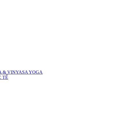
A & VINYASA YOGA
 TẾ