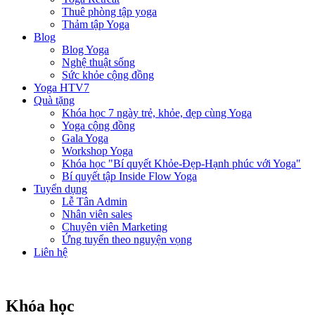
Thuê phòng tập yoga
Thảm tập Yoga
Blog
Blog Yoga
Nghệ thuật sống
Sức khỏe cộng đồng
Yoga HTV7
Quà tặng
Khóa học 7 ngày trẻ, khỏe, đẹp cùng Yoga
Yoga cộng đồng
Gala Yoga
Workshop Yoga
Khóa học "Bí quyết Khỏe-Đẹp-Hạnh phúc với Yoga"
Bí quyết tập Inside Flow Yoga
Tuyển dụng
Lễ Tân Admin
Nhân viên sales
Chuyên viên Marketing
Ứng tuyển theo nguyện vọng
Liên hệ
Khóa học