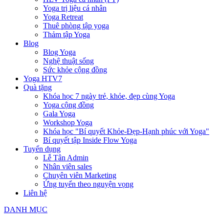
Yoga trị liệu cá nhân
Yoga Retreat
Thuê phòng tập yoga
Thảm tập Yoga
Blog
Blog Yoga
Nghệ thuật sống
Sức khỏe cộng đồng
Yoga HTV7
Quà tặng
Khóa học 7 ngày trẻ, khỏe, đẹp cùng Yoga
Yoga cộng đồng
Gala Yoga
Workshop Yoga
Khóa học "Bí quyết Khỏe-Đẹp-Hạnh phúc với Yoga"
Bí quyết tập Inside Flow Yoga
Tuyển dụng
Lễ Tân Admin
Nhân viên sales
Chuyên viên Marketing
Ứng tuyển theo nguyện vọng
Liên hệ
DANH MỤC