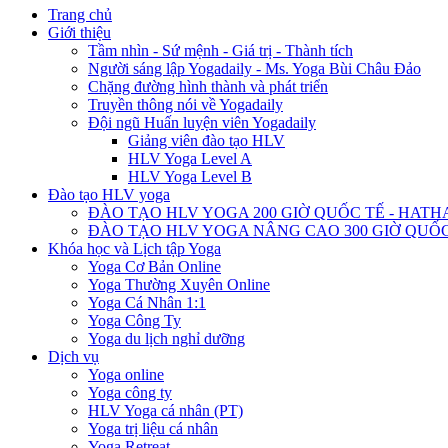
Trang chủ
Giới thiệu
Tầm nhìn - Sứ mệnh - Giá trị - Thành tích
Người sáng lập Yogadaily - Ms. Yoga Bùi Châu Đảo
Chặng đường hình thành và phát triển
Truyền thông nói về Yogadaily
Đội ngũ Huấn luyện viên Yogadaily
Giảng viên đào tạo HLV
HLV Yoga Level A
HLV Yoga Level B
Đào tạo HLV yoga
ĐÀO TẠO HLV YOGA 200 GIỜ QUỐC TẾ - HATH
ĐÀO TẠO HLV YOGA NÂNG CAO 300 GIỜ QUỐC
Khóa học và Lịch tập Yoga
Yoga Cơ Bản Online
Yoga Thường Xuyên Online
Yoga Cá Nhân 1:1
Yoga Công Ty
Yoga du lịch nghỉ dưỡng
Dịch vụ
Yoga online
Yoga công ty
HLV Yoga cá nhân (PT)
Yoga trị liệu cá nhân
Yoga Retreat