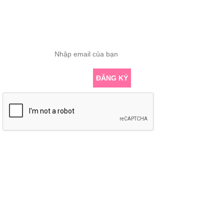
ĐĂNG KÝ THÔNG TIN
Nhập email để nhận những bài viết chuyên sâu về yoga mới nhất
ĐĂNG KÝ
KẾT NỐI VỚI CHÚNG TÔI