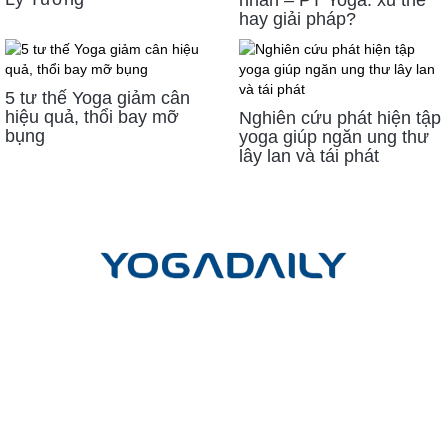
hay giải pháp?
5 tư thế Yoga giảm cân
hiệu quả, thổi bay mỡ
Nghiên cứu phát hiện tập
bụng
yoga giúp ngăn ung thư
lây lan và tái phát
LIÊN HỆ
Công ty cổ phần Yoga mỗi ngày
Trụ sở giao dịch và đào tạo:
Tầng Trệt, Chung cư Phú Đạt, Hẻm
45, Đường D5, Phường 25, Quận Bình Thạnh, TP. Hồ Chí Minh
Trụ sở chính:
Lầu 17-11 Tầng 17 Tòa nhà Vincom Center Đồng
Khởi, 72 Lê Thánh Tôn, P.Bến Nghé, Q.1, TP.HCM