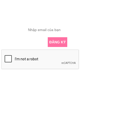
ĐĂNG KÝ THÔNG TIN
Nhập email để nhận những bài viết chuyên sâu về yoga mới nhất
ĐĂNG KÝ
KẾT NỐI VỚI CHÚNG TÔI