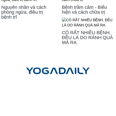
Nguyên nhân và cách
Bệnh trầm cảm - Biểu
phòng ngừa, điều trị
hiện và cách chữa trị
bệnh trĩ
CÓ RẤT NHIỀU BỆNH,
ĐỀU LÀ DO RẢNH QUÁ
MÀ RA
LIÊN HỆ
Công ty cổ phần Yoga mỗi ngày
Trụ sở giao dịch và đào tạo:
Tầng Trệt, Chung cư Phú Đạt, Hẻm
45, Đường D5, Phường 25, Quận Bình Thạnh, TP. Hồ Chí Minh
Trụ sở chính:
Lầu 17-11 Tầng 17 Tòa nhà Vincom Center Đồng
Khởi, 72 Lê Thánh Tôn, P.Bến Nghé, Q.1, TP.HCM