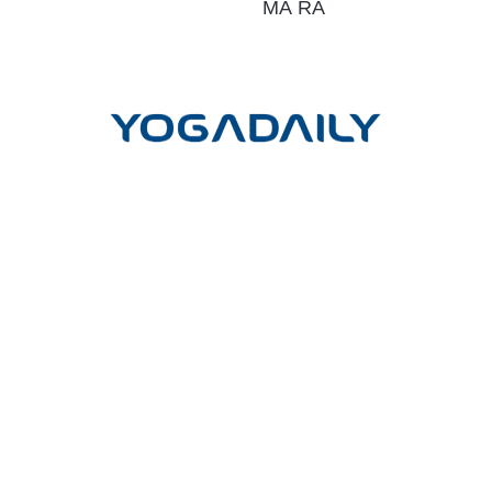
MÀ RA
LIÊN HỆ
Công ty cổ phần Yoga mỗi ngày
Trụ sở giao dịch và đào tạo:
Tầng Trệt, Chung cư Phú Đạt, Hẻm
45, Đường D5, Phường 25, Quận Bình Thạnh, TP. Hồ Chí Minh
Trụ sở chính:
Lầu 17-11 Tầng 17 Tòa nhà Vincom Center Đồng
Khởi, 72 Lê Thánh Tôn, P.Bến Nghé, Q.1, TP.HCM
Hotline
(Vui lòng gọi hotline để đặt cuộc hẹn)
:
- Tư vấn học HLV Yoga 200H: 0902.633.569
- Tư vấn học HLV Yoga 300H nâng cao: 0909.028.569
Email: cskh@yogadaily.vn
---