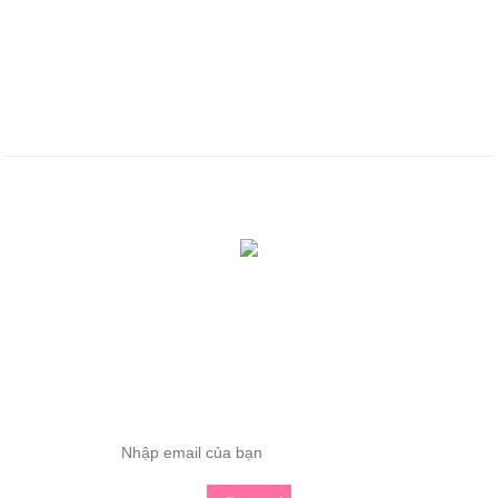
---
Chính sách sử dụng
Chính sách bảo mật
Chính sách thanh toán
Tổng truy cập: 419230
Đang online: 0
ĐĂNG KÝ THÔNG TIN
Nhập email để nhận những bài viết chuyên sâu về yoga mới nhất