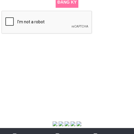
ĐĂNG KÝ
KẾT NỐI VỚI CHÚNG TÔI
Copyright © 2018. All rights reserved. Thiết kế website ITGreen