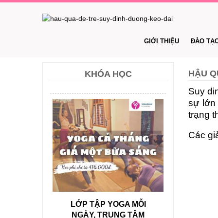
GIỚI THIỆU
ĐÀO TẠ
HẬU Q
KHÓA HỌC
Suy din
sự lớn
trạng t
Các gi
LỚP TẬP YOGA MỖI
NGÀY, TRUNG TÂM