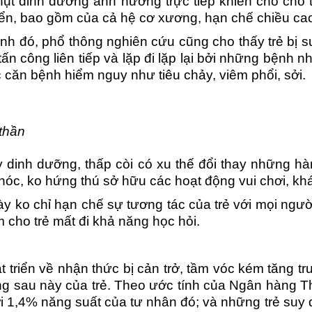
hụt dinh dưỡng ảnh hưởng trực tiếp khiến cho cho
 lõng giữa cuộc sống.
riển, bao gồm của cả hệ cơ xương, hạn chế chiều cao
thương, biết ơn tất cả những điều tốt đẹp
tâm mình thư 
ogadaily rất đáng yêu,
mà cuộc sống mang lại cho mỗi chúng ta.
hết đó là cá
nh đó, phổ thông nghiên cứu cũng cho thấy trẻ bị s
 huyết. Cám ơn chương
Cám ơn cô Bùi Châu Đảo và đội ngũ các
luyện viên yo
tấn công liên tiếp và lặp đi lặp lại bởi những bệnh
m lại chính mình, giúp tôi
bạn trong Yogadaily đã giúp bản thân tôi có
đáo giúp mìn
c căn bệnh hiểm nguy như tiêu chảy, viêm phổi, sởi.
yết những muộn phiền
những suy nghĩ tích cực và sẽ biến đổi
cách nhanh ch
M
ể tìm lại cân bằng và
thành động lực trong cuộc sống.
Mr Hữu Tâm
Giá
 thần
ồ Trang
Giám đốc Công ty TNHH Du lịch
Thùy Dương
igner Sunflower
y dinh dưỡng, thấp còi có xu thế đổi thay những hàn
edia
hóc, ko hứng thú sở hữu các hoạt động vui chơi, k
ày ko chỉ hạn chế sự tương tác của trẻ với mọi ngư
m cho trẻ mất đi khả năng học hỏi
.
t triển về nhận thức bị cản trở, tầm vóc kém tăng
ng sau này của trẻ.
Theo ước tính của Ngân hàng Th
i 1,4% năng suất của tư nhân đó; và những trẻ suy d