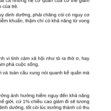
 tất cả những hệ cơ quan của cơ thể giảm
 của trẻ.
thái hơn. Điều tuyệt vời hơn
trước đó chưa đúng "định tuyến" nên gây
trong từn
c điều cơ bản của một huấn
đau lưng và khớp gối trong thời gian dài do
các tác 
uy dinh dưỡng, phải chăng còi có nguy cơ
ga đã được chuẩn bị rất chu
quá trình tự tập luyện tại nhà chưa đúng
từng ngóc
 nhiễm khuẩn, thậm chí có khả năng tử vong
h học theo và thực hành một
phương pháp. Thật là hiệu quả, chỉ sau 01
cảm giác 
óng. Cám ơn Yogadaily.
tuần, cột sống hết đau hẳn và đến tuần thứ
mới đúng 
s Kim Nhi
03 khớp gối đã giảm đau rõ rệt.
Ths Minh Tuấn
m đốc Spa Nano
Nh
Giám đốc eduEnter
h vi tình cảm xã hội như tỏ ra thờ ơ, hay
hám phá cuộc sống.
ời và toàn cầu xung nói quanh kể quẩn mà
 trưởng ảnh hưởng hiểm nguy đến khả năng
ế giới, cứ 1% chiều cao giảm đi sẽ tương
inh dưỡng, tốt còi lúc trưởng thành có thu