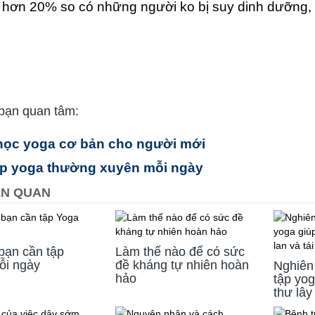
t hơn 20% so có những người ko bị suy dinh dưỡng, 
bạn quan tâm:
học yoga cơ bản cho người mới
ập yoga thường xuyên mỗi ngày
IÊN QUAN
 bạn cần tập
Làm thế nào để có sức
ỗi ngày
đề kháng tự nhiên hoàn
Nghiên
hảo
tập yo
thư lây