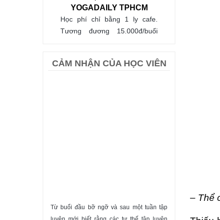
YOGADAILY TPHCM
Học phí chỉ bằng 1 ly cafe.
Tương đương 15.000đ/buổi
tập.
ĐĂNG KÝ
CẢM NHẬN CỦA HỌC VIÊN
KHÓA HỌC YOGA CƠ
BẢN - NGHỆ THUẬT
– Thể 
SỐNG KHỎE MẠNH &
 sau một tuần tập
Khi đã hiểu rõ bản chất và tác dụng của các
Sống Hạnh phúc 
HẠNH PHÚC
c tư thế tập luyện
tư thế yoga, tôi được hướng dẫn để “thiền”
chương trình tuyệ