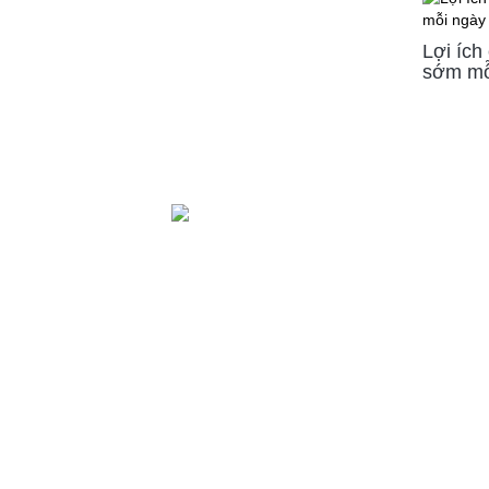
Lợi ích
sớm mỗ
LIÊN HỆ
Công ty cổ phần Yoga mỗi ngày
Trụ sở giao dịch và đào tạo:
Tầng Trệt, Chung cư Phú 
Hẻm 45, Đường D5, Phường 25, Quận Bình Thạnh, TP. 
Chí Minh
Trụ sở chính:
Lầu 17-11 Tầng 17 Tòa nhà Vincom Cent
Đồng Khởi, 72 Lê Thánh Tôn, P.Bến Nghé, Q.1, TP.HCM
Hotline
(Vui lòng gọi hotline để đặt cuộc hẹn)
:
- Tư vấn học HLV Yoga 200H: 0902.633.569