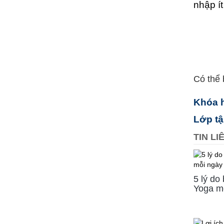
nhập í
Có thể 
Khóa 
Lớp t
TIN L
5 lý do
Yoga m