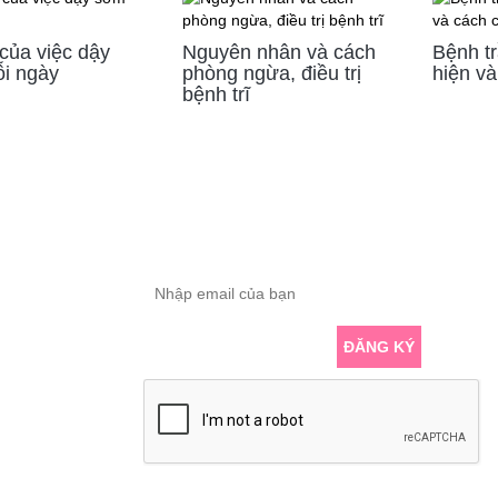
 của việc dậy
Nguyên nhân và cách
Bệnh t
i ngày
phòng ngừa, điều trị
hiện và
bệnh trĩ
ĐĂNG KÝ THÔNG TIN
Nhập email để nhận những bài viết chuyên
sâu về yoga mới nhất
Đạt,
Hồ
ĐĂNG KÝ
er