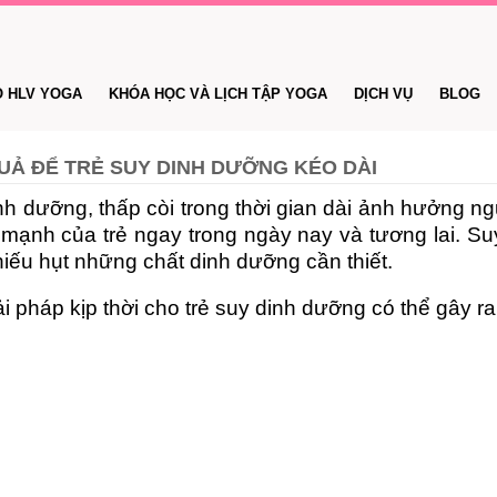
O HLV YOGA
KHÓA HỌC VÀ LỊCH TẬP YOGA
DỊCH VỤ
BLOG
UẢ ĐỂ TRẺ SUY DINH DƯỠNG KÉO DÀI
h dưỡng, thấp còi trong thời gian dài ảnh hưởng ngu
 mạnh của trẻ ngay trong ngày nay và tương lai. Suy
hiếu hụt những chất dinh dưỡng cần thiết.
ải pháp kịp thời cho trẻ suy dinh dưỡng có thể gây r