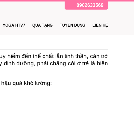
0902633569
YOGA HTV7
QUÀ TẶNG
TUYỂN DỤNG
LIÊN HỆ
y hiểm đến thể chất lẫn tinh thần, cản trở
 dinh dưỡng, phải chăng còi ở trẻ là hiện
a hậu quả khó lường: