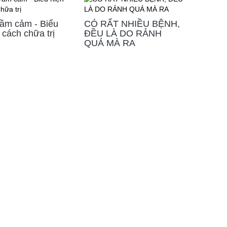
rầm cảm - Biểu
CÓ RẤT NHIỀU BỆNH,
 cách chữa trị
ĐỀU LÀ DO RẢNH
QUÁ MÀ RA
KẾT NỐI VỚI CHÚNG TÔI