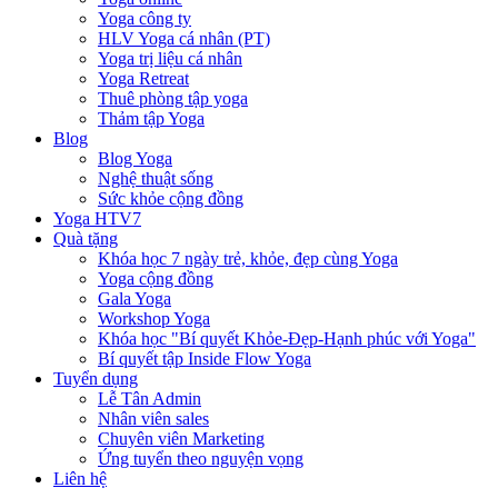
Yoga công ty
HLV Yoga cá nhân (PT)
Yoga trị liệu cá nhân
Yoga Retreat
Thuê phòng tập yoga
Thảm tập Yoga
Blog
Blog Yoga
Nghệ thuật sống
Sức khỏe cộng đồng
Yoga HTV7
Quà tặng
Khóa học 7 ngày trẻ, khỏe, đẹp cùng Yoga
Yoga cộng đồng
Gala Yoga
Workshop Yoga
Khóa học "Bí quyết Khỏe-Đẹp-Hạnh phúc với Yoga"
Bí quyết tập Inside Flow Yoga
Tuyển dụng
Lễ Tân Admin
Nhân viên sales
Chuyên viên Marketing
Ứng tuyển theo nguyện vọng
Liên hệ