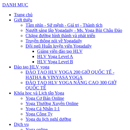
DANH MỤC
Trang chủ
Giới thiệu
Tầm nhìn - Sứ mệnh - Giá trị - Thành tích
Người sáng lập Yogadaily - Ms. Yoga Bùi Châu Đảo
Chặng đường hình thành và phát triển
Truyền thông nói về Yogadaily
Đội ngũ Huấn luyện viên Yogadaily
Giảng viên đào tạo HLV
HLV Yoga Level A
HLV Yoga Level B
Đào tạo HLV yoga
ĐÀO TẠO HLV YOGA 200 GIỜ QUỐC TẾ -
HATHA & VINYASA YOGA
ĐÀO TẠO HLV YOGA NÂNG CAO 300 GIỜ
QUỐC TẾ
Khóa học và Lịch tập Yoga
Yoga Cơ Bản Online
Yoga Thường Xuyên Online
Yoga Cá Nhân 1:1
Yoga Công Ty
Yoga du lịch nghỉ dưỡng
Dịch vụ
Yoga online