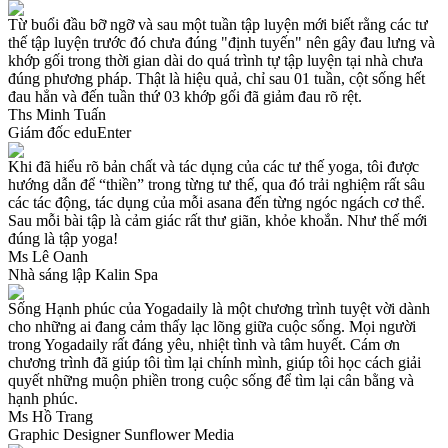
Từ buổi đầu bỡ ngỡ và sau một tuần tập luyện mới biết rằng các tư
thế tập luyện trước đó chưa đúng "định tuyến" nên gây đau lưng và
khớp gối trong thời gian dài do quá trình tự tập luyện tại nhà chưa
đúng phương pháp. Thật là hiệu quả, chỉ sau 01 tuần, cột sống hết
đau hẳn và đến tuần thứ 03 khớp gối đã giảm đau rõ rệt.
Ths Minh Tuấn
Giám đốc eduEnter
Khi đã hiểu rõ bản chất và tác dụng của các tư thế yoga, tôi được
hướng dẫn để “thiền” trong từng tư thế, qua đó trải nghiệm rất sâu
các tác động, tác dụng của mỗi asana đến từng ngóc ngách cơ thể.
Sau mỗi bài tập là cảm giác rất thư giãn, khỏe khoắn. Như thế mới
đúng là tập yoga!
Ms Lê Oanh
Nhà sáng lập Kalin Spa
Sống Hạnh phúc của Yogadaily là một chương trình tuyệt vời dành
cho những ai đang cảm thấy lạc lõng giữa cuộc sống. Mọi người
trong Yogadaily rất đáng yêu, nhiệt tình và tâm huyết. Cám ơn
chương trình đã giúp tôi tìm lại chính mình, giúp tôi học cách giải
quyết những muộn phiền trong cuộc sống để tìm lại cân bằng và
hạnh phúc.
Ms Hồ Trang
Graphic Designer Sunflower Media