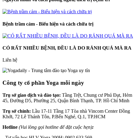
Bệnh trầm cảm - Biểu hiện và cách chữa trị
CÓ RẤT NHIỀU BỆNH, ĐỀU LÀ DO RẢNH QUÁ MÀ RA
Liên hệ
Công ty cổ phần Yoga mỗi ngày
Trụ sở giao dịch và đào tạo:
Tầng Trệt, Chung cư Phú Đạt, Hẻm
45, Đường D5, Phường 25, Quận Bình Thạnh, TP. Hồ Chí Minh
Trụ sở chính:
Lầu 17-11 Tầng 17 Tòa nhà Vincom Center Đồng
Khởi, 72 Lê Thánh Tôn, P.Bến Nghé, Q.1, TP.HCM
Hotline
(Vui lòng gọi hotline để đặt cuộc hẹn)
:
- Tư vấn học HLV Yoga 200H: 0902.633.569