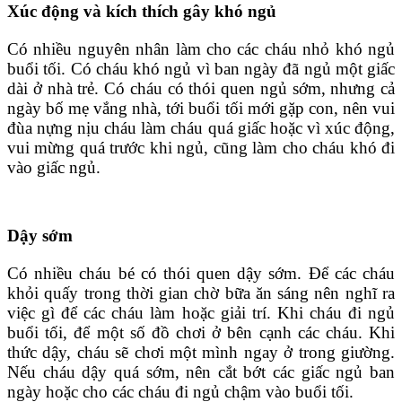
Xúc động và kích thích gây khó ngủ
Có nhiều nguyên nhân làm cho các cháu nhỏ khó ngủ
buổi tối. Có cháu khó ngủ vì ban ngày đã ngủ một giấc
dài ở nhà trẻ. Có cháu có thói quen ngủ sớm, nhưng cả
ngày bố mẹ vắng nhà, tới buổi tối mới gặp con, nên vui
đùa nựng nịu cháu làm cháu quá giấc hoặc vì xúc động,
vui mừng quá trước khi ngủ, cũng làm cho cháu khó đi
vào giấc ngủ.
Dậy sớm
Có nhiều cháu bé có thói quen dậy sớm. Ðể các cháu
khỏi quấy trong thời gian chờ bữa ăn sáng nên nghĩ ra
việc gì để các cháu làm hoặc giải trí. Khi cháu đi ngủ
buổi tối, để một số đồ chơi ở bên cạnh các cháu. Khi
thức dậy, cháu sẽ chơi một mình ngay ở trong giường.
Nếu cháu dậy quá sớm, nên cắt bớt các giấc ngủ ban
ngày hoặc cho các cháu đi ngủ chậm vào buổi tối.