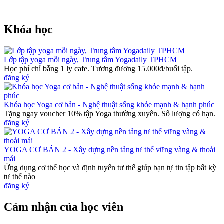
Khóa học
Lớp tập yoga mỗi ngày, Trung tâm Yogadaily TPHCM
Học phí chỉ bằng 1 ly cafe. Tương đương 15.000đ/buổi tập.
đăng ký
Khóa học Yoga cơ bản - Nghệ thuật sống khỏe mạnh & hạnh phúc
Tặng ngay voucher 10% tập Yoga thường xuyên. Số lượng có hạn.
đăng ký
YOGA CƠ BẢN 2 - Xây dựng nền tảng tư thế vững vàng & thoải
mái
Ứng dụng cơ thể học và định tuyến tư thế giúp bạn tự tin tập bất kỳ
tư thế nào
đăng ký
Cảm nhận của học viên