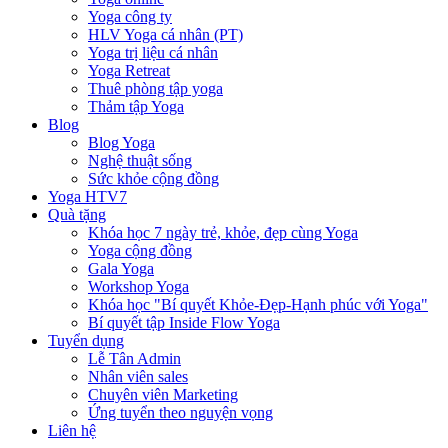
Yoga công ty
HLV Yoga cá nhân (PT)
Yoga trị liệu cá nhân
Yoga Retreat
Thuê phòng tập yoga
Thảm tập Yoga
Blog
Blog Yoga
Nghệ thuật sống
Sức khỏe cộng đồng
Yoga HTV7
Quà tặng
Khóa học 7 ngày trẻ, khỏe, đẹp cùng Yoga
Yoga cộng đồng
Gala Yoga
Workshop Yoga
Khóa học "Bí quyết Khỏe-Đẹp-Hạnh phúc với Yoga"
Bí quyết tập Inside Flow Yoga
Tuyển dụng
Lễ Tân Admin
Nhân viên sales
Chuyên viên Marketing
Ứng tuyển theo nguyện vọng
Liên hệ