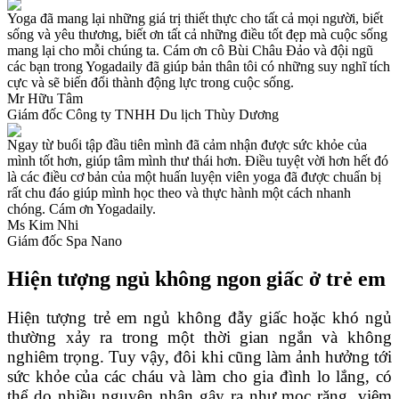
Yoga đã mang lại những giá trị thiết thực cho tất cả mọi người, biết
sống và yêu thương, biết ơn tất cả những điều tốt đẹp mà cuộc sống
mang lại cho mỗi chúng ta. Cám ơn cô Bùi Châu Đảo và đội ngũ
các bạn trong Yogadaily đã giúp bản thân tôi có những suy nghĩ tích
cực và sẽ biến đổi thành động lực trong cuộc sống.
Mr Hữu Tâm
Giám đốc Công ty TNHH Du lịch Thùy Dương
Ngay từ buổi tập đầu tiên mình đã cảm nhận được sức khỏe của
mình tốt hơn, giúp tâm mình thư thái hơn. Điều tuyệt vời hơn hết đó
là các điều cơ bản của một huấn luyện viên yoga đã được chuẩn bị
rất chu đáo giúp mình học theo và thực hành một cách nhanh
chóng. Cám ơn Yogadaily.
Ms Kim Nhi
Giám đốc Spa Nano
Hiện tượng ngủ không ngon giấc ở trẻ em
Hiện tượng trẻ em ngủ không đẫy giấc hoặc khó ngủ
thường xảy ra trong một thời gian ngắn và không
nghiêm trọng. Tuy vậy, đôi khi cũng làm ảnh hưởng tới
sức khỏe của các cháu và làm cho gia đình lo lắng, có
thể do nhiều nguyên nhân gây ra như mọc răng, viêm