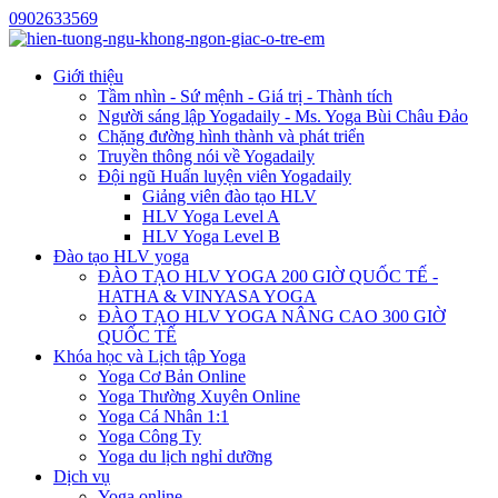
0902633569
Giới thiệu
Tầm nhìn - Sứ mệnh - Giá trị - Thành tích
Người sáng lập Yogadaily - Ms. Yoga Bùi Châu Đảo
Chặng đường hình thành và phát triển
Truyền thông nói về Yogadaily
Đội ngũ Huấn luyện viên Yogadaily
Giảng viên đào tạo HLV
HLV Yoga Level A
HLV Yoga Level B
Đào tạo HLV yoga
ĐÀO TẠO HLV YOGA 200 GIỜ QUỐC TẾ -
HATHA & VINYASA YOGA
ĐÀO TẠO HLV YOGA NÂNG CAO 300 GIỜ
QUỐC TẾ
Khóa học và Lịch tập Yoga
Yoga Cơ Bản Online
Yoga Thường Xuyên Online
Yoga Cá Nhân 1:1
Yoga Công Ty
Yoga du lịch nghỉ dưỡng
Dịch vụ
Yoga online