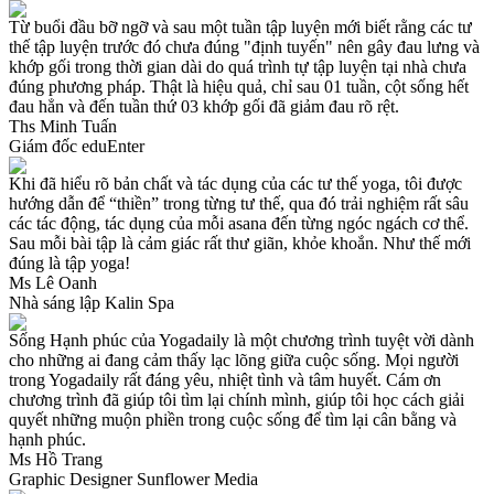
Từ buổi đầu bỡ ngỡ và sau một tuần tập luyện mới biết rằng các tư
thế tập luyện trước đó chưa đúng "định tuyến" nên gây đau lưng và
khớp gối trong thời gian dài do quá trình tự tập luyện tại nhà chưa
đúng phương pháp. Thật là hiệu quả, chỉ sau 01 tuần, cột sống hết
đau hẳn và đến tuần thứ 03 khớp gối đã giảm đau rõ rệt.
Ths Minh Tuấn
Giám đốc eduEnter
Khi đã hiểu rõ bản chất và tác dụng của các tư thế yoga, tôi được
hướng dẫn để “thiền” trong từng tư thế, qua đó trải nghiệm rất sâu
các tác động, tác dụng của mỗi asana đến từng ngóc ngách cơ thể.
Sau mỗi bài tập là cảm giác rất thư giãn, khỏe khoắn. Như thế mới
đúng là tập yoga!
Ms Lê Oanh
Nhà sáng lập Kalin Spa
Sống Hạnh phúc của Yogadaily là một chương trình tuyệt vời dành
cho những ai đang cảm thấy lạc lõng giữa cuộc sống. Mọi người
trong Yogadaily rất đáng yêu, nhiệt tình và tâm huyết. Cám ơn
chương trình đã giúp tôi tìm lại chính mình, giúp tôi học cách giải
quyết những muộn phiền trong cuộc sống để tìm lại cân bằng và
hạnh phúc.
Ms Hồ Trang
Graphic Designer Sunflower Media