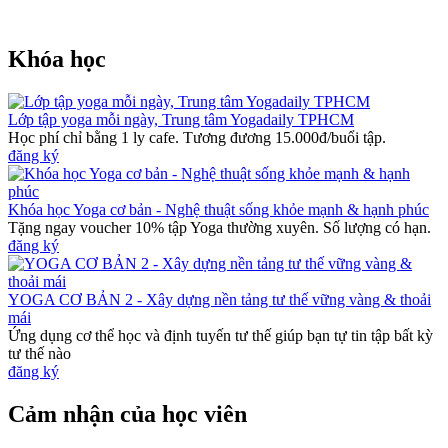
Khóa học
Lớp tập yoga mỗi ngày, Trung tâm Yogadaily TPHCM
Học phí chỉ bằng 1 ly cafe. Tương đương 15.000đ/buổi tập.
đăng ký
Khóa học Yoga cơ bản - Nghệ thuật sống khỏe mạnh & hạnh phúc
Tặng ngay voucher 10% tập Yoga thường xuyên. Số lượng có hạn.
đăng ký
YOGA CƠ BẢN 2 - Xây dựng nền tảng tư thế vững vàng & thoải
mái
Ứng dụng cơ thể học và định tuyến tư thế giúp bạn tự tin tập bất kỳ
tư thế nào
đăng ký
Cảm nhận của học viên