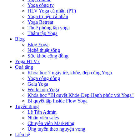
Yoga công ty
HLV Yoga cá nhân (PT)
Yoga trị liệu cá nhân
Yoga Retreat
Thuê phòng tập yoga
Thảm tập Yoga
Blog
Blog Yoga
Nghệ thuật sống
Sức khỏe cộng đồng
Yoga HTV7
Quà tặng
Khóa học 7 ngày trẻ, khỏe, đẹp cùng Yoga
Yoga cộng đồng
Gala Yoga
Workshop Yoga
Khóa học "Bí quyết Khỏe-Đẹp-Hạnh phúc với Yoga"
Bí quyết tập Inside Flow Yoga
Tuyển dụng
Lễ Tân Admin
Nhân viên sales
Chuyên viên Marketing
Ứng tuyển theo nguyện vọng
Liên hệ