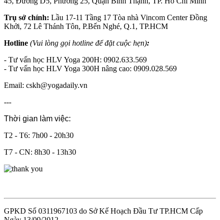
45, Đường D5, Phường 25, Quận Bình Thạnh, TP. Hồ Chí Minh
Trụ sở chính:
Lầu 17-11 Tầng 17 Tòa nhà Vincom Center Đồng
Khởi, 72 Lê Thánh Tôn, P.Bến Nghé, Q.1, TP.HCM
Hotline
(Vui lòng gọi hotline để đặt cuộc hẹn)
:
- Tư vấn học HLV Yoga 200H: 0902.633.569
- Tư vấn học HLV Yoga 300H nâng cao: 0909.028.569
Email: cskh@yogadaily.vn
---
Thời gian làm việc:
T2 - T6: 7h00 - 20h30
T7 - CN: 8h30 - 13h30
GPKD Số 0311967103 do Sở Kế Hoạch Đầu Tư TP.HCM Cấp
Ngày 13/09/2012