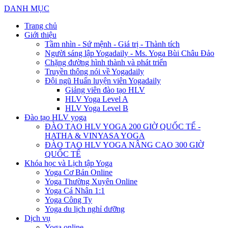
DANH MỤC
Trang chủ
Giới thiệu
Tầm nhìn - Sứ mệnh - Giá trị - Thành tích
Người sáng lập Yogadaily - Ms. Yoga Bùi Châu Đảo
Chặng đường hình thành và phát triển
Truyền thông nói về Yogadaily
Đội ngũ Huấn luyện viên Yogadaily
Giảng viên đào tạo HLV
HLV Yoga Level A
HLV Yoga Level B
Đào tạo HLV yoga
ĐÀO TẠO HLV YOGA 200 GIỜ QUỐC TẾ -
HATHA & VINYASA YOGA
ĐÀO TẠO HLV YOGA NÂNG CAO 300 GIỜ
QUỐC TẾ
Khóa học và Lịch tập Yoga
Yoga Cơ Bản Online
Yoga Thường Xuyên Online
Yoga Cá Nhân 1:1
Yoga Công Ty
Yoga du lịch nghỉ dưỡng
Dịch vụ
Yoga online