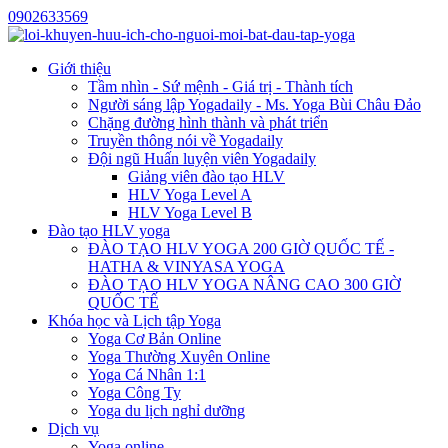
0902633569
Giới thiệu
Tầm nhìn - Sứ mệnh - Giá trị - Thành tích
Người sáng lập Yogadaily - Ms. Yoga Bùi Châu Đảo
Chặng đường hình thành và phát triển
Truyền thông nói về Yogadaily
Đội ngũ Huấn luyện viên Yogadaily
Giảng viên đào tạo HLV
HLV Yoga Level A
HLV Yoga Level B
Đào tạo HLV yoga
ĐÀO TẠO HLV YOGA 200 GIỜ QUỐC TẾ -
HATHA & VINYASA YOGA
ĐÀO TẠO HLV YOGA NÂNG CAO 300 GIỜ
QUỐC TẾ
Khóa học và Lịch tập Yoga
Yoga Cơ Bản Online
Yoga Thường Xuyên Online
Yoga Cá Nhân 1:1
Yoga Công Ty
Yoga du lịch nghỉ dưỡng
Dịch vụ
Yoga online