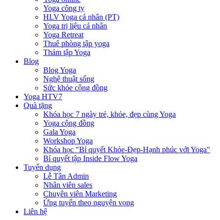
Yoga công ty
HLV Yoga cá nhân (PT)
Yoga trị liệu cá nhân
Yoga Retreat
Thuê phòng tập yoga
Thảm tập Yoga
Blog
Blog Yoga
Nghệ thuật sống
Sức khỏe cộng đồng
Yoga HTV7
Quà tặng
Khóa học 7 ngày trẻ, khỏe, đẹp cùng Yoga
Yoga cộng đồng
Gala Yoga
Workshop Yoga
Khóa học "Bí quyết Khỏe-Đẹp-Hạnh phúc với Yoga"
Bí quyết tập Inside Flow Yoga
Tuyển dụng
Lễ Tân Admin
Nhân viên sales
Chuyên viên Marketing
Ứng tuyển theo nguyện vọng
Liên hệ