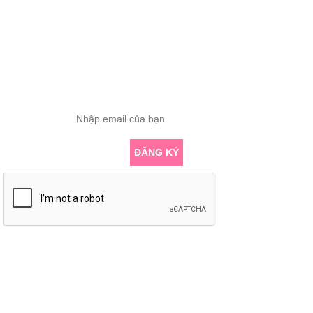
Tổng truy cập: 418988
Đang online: 0
ĐĂNG KÝ THÔNG TIN
Nhập email để nhận những bài viết chuyên sâu về yoga mới nhất
ĐĂNG KÝ
KẾT NỐI VỚI CHÚNG TÔI