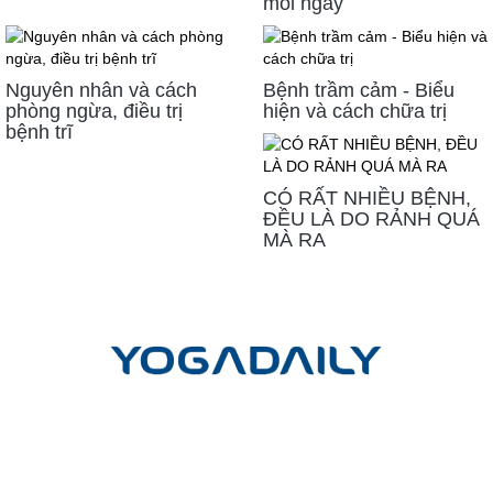
mỗi ngày
Nguyên nhân và cách
Bệnh trầm cảm - Biểu
phòng ngừa, điều trị
hiện và cách chữa trị
bệnh trĩ
CÓ RẤT NHIỀU BỆNH,
ĐỀU LÀ DO RẢNH QUÁ
MÀ RA
LIÊN HỆ
Công ty cổ phần Yoga mỗi ngày
Trụ sở giao dịch và đào tạo:
Tầng Trệt, Chung cư Phú Đạt, Hẻm
45, Đường D5, Phường 25, Quận Bình Thạnh, TP. Hồ Chí Minh