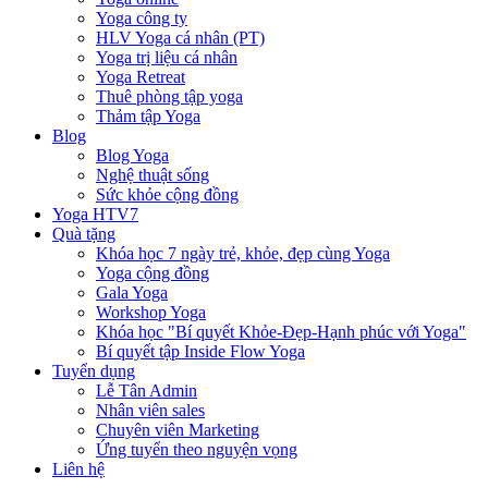
Yoga công ty
HLV Yoga cá nhân (PT)
Yoga trị liệu cá nhân
Yoga Retreat
Thuê phòng tập yoga
Thảm tập Yoga
Blog
Blog Yoga
Nghệ thuật sống
Sức khỏe cộng đồng
Yoga HTV7
Quà tặng
Khóa học 7 ngày trẻ, khỏe, đẹp cùng Yoga
Yoga cộng đồng
Gala Yoga
Workshop Yoga
Khóa học "Bí quyết Khỏe-Đẹp-Hạnh phúc với Yoga"
Bí quyết tập Inside Flow Yoga
Tuyển dụng
Lễ Tân Admin
Nhân viên sales
Chuyên viên Marketing
Ứng tuyển theo nguyện vọng
Liên hệ