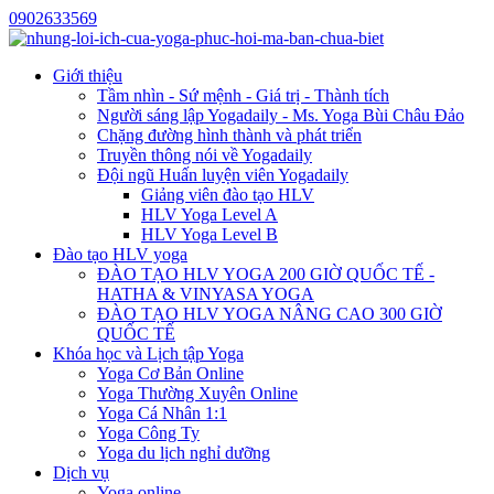
0902633569
Giới thiệu
Tầm nhìn - Sứ mệnh - Giá trị - Thành tích
Người sáng lập Yogadaily - Ms. Yoga Bùi Châu Đảo
Chặng đường hình thành và phát triển
Truyền thông nói về Yogadaily
Đội ngũ Huấn luyện viên Yogadaily
Giảng viên đào tạo HLV
HLV Yoga Level A
HLV Yoga Level B
Đào tạo HLV yoga
ĐÀO TẠO HLV YOGA 200 GIỜ QUỐC TẾ -
HATHA & VINYASA YOGA
ĐÀO TẠO HLV YOGA NÂNG CAO 300 GIỜ
QUỐC TẾ
Khóa học và Lịch tập Yoga
Yoga Cơ Bản Online
Yoga Thường Xuyên Online
Yoga Cá Nhân 1:1
Yoga Công Ty
Yoga du lịch nghỉ dưỡng
Dịch vụ
Yoga online