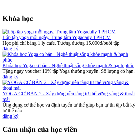
Khóa học
Lớp tập yoga mỗi ngày, Trung tâm Yogadaily TPHCM
Học phí chỉ bằng 1 ly cafe. Tương đương 15.000đ/buổi tập.
đăng ký
Khóa học Yoga cơ bản - Nghệ thuật sống khỏe mạnh & hạnh phúc
Tặng ngay voucher 10% tập Yoga thường xuyên. Số lượng có hạn.
đăng ký
YOGA CƠ BẢN 2 - Xây dựng nền tảng tư thế vững vàng & thoải
mái
Ứng dụng cơ thể học và định tuyến tư thế giúp bạn tự tin tập bất kỳ
tư thế nào
đăng ký
Cảm nhận của học viên