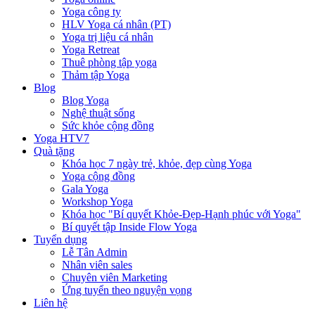
Yoga công ty
HLV Yoga cá nhân (PT)
Yoga trị liệu cá nhân
Yoga Retreat
Thuê phòng tập yoga
Thảm tập Yoga
Blog
Blog Yoga
Nghệ thuật sống
Sức khỏe cộng đồng
Yoga HTV7
Quà tặng
Khóa học 7 ngày trẻ, khỏe, đẹp cùng Yoga
Yoga cộng đồng
Gala Yoga
Workshop Yoga
Khóa học "Bí quyết Khỏe-Đẹp-Hạnh phúc với Yoga"
Bí quyết tập Inside Flow Yoga
Tuyển dụng
Lễ Tân Admin
Nhân viên sales
Chuyên viên Marketing
Ứng tuyển theo nguyện vọng
Liên hệ