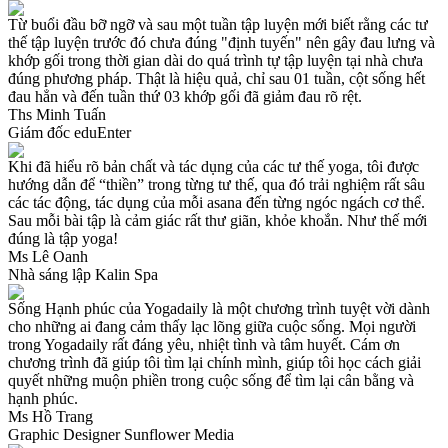
Từ buổi đầu bỡ ngỡ và sau một tuần tập luyện mới biết rằng các tư
thế tập luyện trước đó chưa đúng "định tuyến" nên gây đau lưng và
khớp gối trong thời gian dài do quá trình tự tập luyện tại nhà chưa
đúng phương pháp. Thật là hiệu quả, chỉ sau 01 tuần, cột sống hết
đau hẳn và đến tuần thứ 03 khớp gối đã giảm đau rõ rệt.
Ths Minh Tuấn
Giám đốc eduEnter
Khi đã hiểu rõ bản chất và tác dụng của các tư thế yoga, tôi được
hướng dẫn để “thiền” trong từng tư thế, qua đó trải nghiệm rất sâu
các tác động, tác dụng của mỗi asana đến từng ngóc ngách cơ thể.
Sau mỗi bài tập là cảm giác rất thư giãn, khỏe khoắn. Như thế mới
đúng là tập yoga!
Ms Lê Oanh
Nhà sáng lập Kalin Spa
Sống Hạnh phúc của Yogadaily là một chương trình tuyệt vời dành
cho những ai đang cảm thấy lạc lõng giữa cuộc sống. Mọi người
trong Yogadaily rất đáng yêu, nhiệt tình và tâm huyết. Cám ơn
chương trình đã giúp tôi tìm lại chính mình, giúp tôi học cách giải
quyết những muộn phiền trong cuộc sống để tìm lại cân bằng và
hạnh phúc.
Ms Hồ Trang
Graphic Designer Sunflower Media