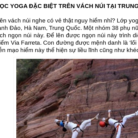
ỌC YOGA ĐẶC BIỆT
TRÊN VÁCH NÚI TẠI TRUN
rên vách núi nghe có vẻ thật nguy hiểm nhỉ? Lớp 
anh Đảo, Hà Nam, Trung Quốc. Một nhóm 38 phụ nữ đi
ách ngọn núi này. Để lên được ngọn núi này trình 
iểm Via Farreta. Con đường được mệnh danh là ‘lối 
iễn mạo hiểm này thể hiện sự liều lĩnh cũng như khéo