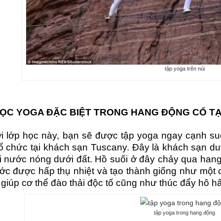
tập yoga trên núi
ỌC YOGA ĐẶC BIỆT
TRONG HANG ĐỘNG CỔ TẠI
i lớp học này, bạn sẽ được tập yoga ngay cạnh su
ổ chức tại khách sạn Tuscany. Đây là khách sạn duy
i nước nóng dưới đất. Hồ suối ở đây chảy qua hang đ
ớc được hấp thụ nhiệt và tạo thành giống như một c
 giúp cơ thể đào thải độc tố cũng như thúc đẩy hô h
tập yoga trong hang động