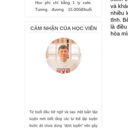
Học phí chỉ bằng 1 ly cafe.
và khá
Tương đương 15.000đ/buổi
nhiều 
tập.
tĩnh. B
là điề
ĐĂNG KÝ
CẢM NHẬN CỦA HỌC VIÊN
hòa mìn
KHÓA HỌC YOGA CƠ
BẢN - NGHỆ THUẬT
SỐNG KHỎE MẠNH &
Từ buổi đầu bỡ ngỡ và sau một tuần tập
HẠNH PHÚC
luyện mới biết rằng các tư thế tập luyện
Tặng ngay voucher 10% tập
trước đó chưa đúng "định tuyến" nên gây
Yoga thường xuyên. Số lượng