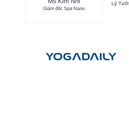
Ms Kim Nhi
Lý Tưở
Giám đốc Spa Nano
LIÊN HỆ
Công ty cổ phần Yoga mỗi ngày
Trụ sở giao dịch và đào tạo:
Tầng Trệt, Chung cư Phú 
Hẻm 45, Đường D5, Phường 25, Quận Bình Thạnh, TP. 
Chí Minh
Trụ sở chính:
Lầu 17-11 Tầng 17 Tòa nhà Vincom Cent
Đồng Khởi, 72 Lê Thánh Tôn, P.Bến Nghé, Q.1, TP.HCM
Hotline
(Vui lòng gọi hotline để đặt cuộc hẹn)
:
- Tư vấn học HLV Yoga 200H: 0902.633.569