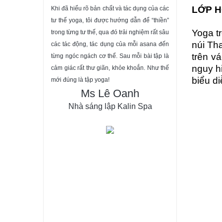
LỚP H
Khi đã hiểu rõ bản chất và tác dụng của các
ĐĂNG KÝ
tư thế yoga, tôi được hướng dẫn để “thiền”
Yoga t
trong từng tư thế, qua đó trải nghiệm rất sâu
núi Th
các tác động, tác dụng của mỗi asana đến
trên v
từng ngóc ngách cơ thể. Sau mỗi bài tập là
nguy h
cảm giác rất thư giãn, khỏe khoắn. Như thế
biểu d
mới đúng là tập yoga!
Ms Lê Oanh
Nhà sáng lập Kalin Spa