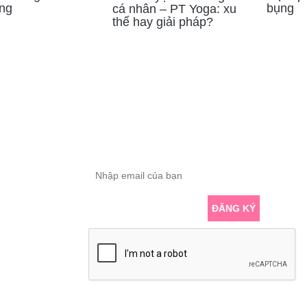
ng
bụng
cá nhân – PT Yoga: xu
thế hay giải pháp?
ĐĂNG KÝ THÔNG TIN
Nhập email để nhận những bài viết chuyên
sâu về yoga mới nhất
Đạt,
Hồ
ĐĂNG KÝ
er