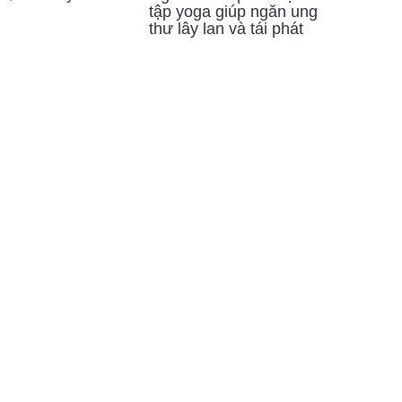
tập yoga giúp ngăn ung
thư lây lan và tái phát
KẾT NỐI VỚI CHÚNG TÔI