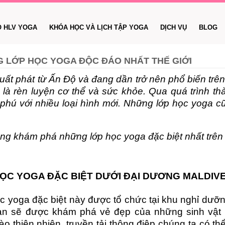
O HLV YOGA
KHÓA HỌC VÀ LỊCH TẬP YOGA
DỊCH VỤ
BLOG
 LỚP HỌC YOGA ĐỘC ĐÁO NHẤT THẾ GIỚI
uất phát từ Ấn Độ và đang dần trở nên phổ biến trên
 là rèn luyện cơ thể và sức khỏe. Qua quá trình th
phú với nhiều loại hình mới. Những lớp học yoga c
ng khám phá những lớp học yoga đặc biệt nhất trên t
ỌC YOGA ĐẶC BIỆT DƯỚI ĐẠI DƯƠNG MALDIV
c yoga đặc biệt này được tổ chức tại khu nghỉ dưỡn
ạn sẽ được khám phá vẻ đẹp của những sinh vật 
ào thiên nhiên, truyền tải thông điệp chúng ta có t