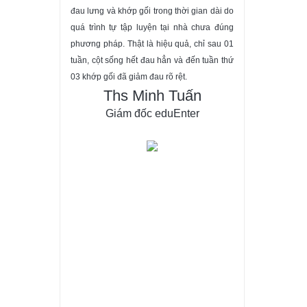
đau lưng và khớp gối trong thời gian dài do
có hạn.
quá trình tự tập luyện tại nhà chưa đúng
ĐĂNG KÝ
phương pháp. Thật là hiệu quả, chỉ sau 01
tuần, cột sống hết đau hẳn và đến tuần thứ
03 khớp gối đã giảm đau rõ rệt.
Ths Minh Tuấn
Giám đốc eduEnter
YOGA CƠ BẢN 2 - XÂY
DỰNG NỀN TẢNG TƯ
THẾ VỮNG VÀNG &
THOẢI MÁI
Ứng dụng cơ thể học và định
tuyến tư thế giúp bạn tự tin tập
bất kỳ tư thế nào