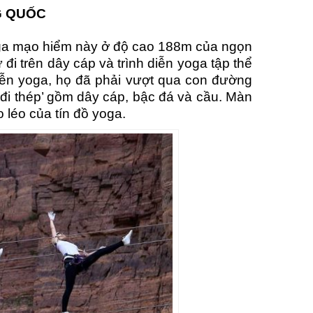
G QUỐC
yoga mạo hiểm này ở độ cao 188m của ngọn
 trên dây cáp và trình diễn yoga tập thể
diễn yoga, họ đã phải vượt qua con đường
đi thép’ gồm dây cáp, bậc đá và cầu. Màn
 léo của tín đồ yoga.