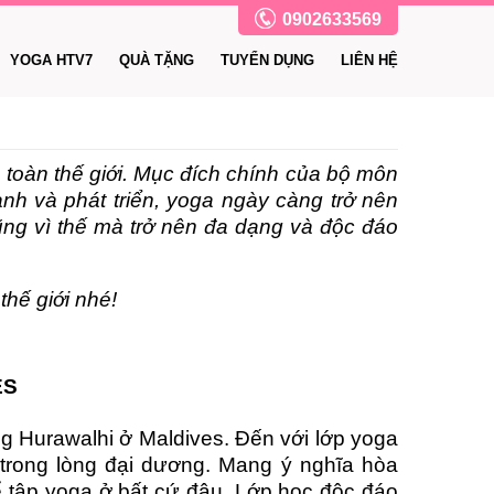
0902633569
YOGA HTV7
QUÀ TẶNG
TUYỂN DỤNG
LIÊN HỆ
 toàn thế giới. Mục đích chính của bộ môn
ành và phát triển, yoga ngày càng trở nên
ũng vì thế mà trở nên đa dạng và độc đáo
hế giới nhé!
ES
g Hurawalhi ở Maldives. Đến với lớp yoga
trong lòng đại dương. Mang ý nghĩa hòa
hể tập yoga ở bất cứ đâu. Lớp học độc đáo