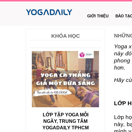
GIỚI THIỆU
ĐÀO TẠ
NHỮNG
KHÓA HỌC
Yoga x
này đó
phong 
hơn.
Hãy cù
LỚP H
LỚP TẬP YOGA MỖI
Lớp họ
NGÀY, TRUNG TÂM
này, b
YOGADAILY TPHCM
mình v