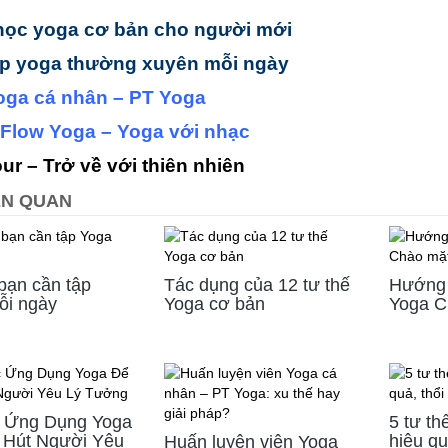
học yoga cơ bản cho người mới
ập yoga thường xuyên mỗi ngày
oga cá nhân – PT Yoga
 Flow Yoga – Yoga với nhạc
our – Trở về với thiên nhiên
IÊN QUAN
 bạn cần tập
Tác dụng của 12 tư thế
Hướng 
ỗi ngày
Yoga cơ bản
Yoga C
 Ứng Dụng Yoga
5 tư th
 Hút Người Yêu
hiệu qu
Huấn luyện viên Yoga