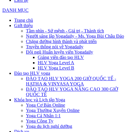
Liên hệ
DANH MỤC
Trang chủ
Giới thiệu
Tầm nhìn - Sứ mệnh - Giá trị - Thành tích
Người sáng lập Yogadaily - Ms. Yoga Bùi Châu Đảo
Chặng đường hình thành và phát triển
Truyền thông nói về Yogadaily
Đội ngũ Huấn luyện viên Yogadaily
Giảng viên đào tạo HLV
HLV Yoga Level A
HLV Yoga Level B
Đào tạo HLV yoga
ĐÀO TẠO HLV YOGA 200 GIỜ QUỐC TẾ -
HATHA & VINYASA YOGA
ĐÀO TẠO HLV YOGA NÂNG CAO 300 GIỜ
QUỐC TẾ
Khóa học và Lịch tập Yoga
Yoga Cơ Bản Online
Yoga Thường Xuyên Online
Yoga Cá Nhân 1:1
Yoga Công Ty
Yoga du lịch nghỉ dưỡng
Dịch vụ