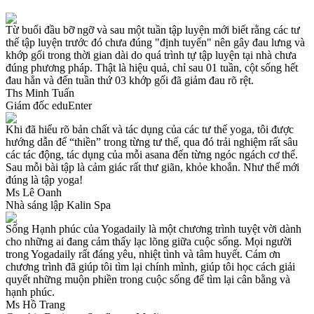
Từ buổi đầu bỡ ngỡ và sau một tuần tập luyện mới biết rằng các tư
thế tập luyện trước đó chưa đúng "định tuyến" nên gây đau lưng và
khớp gối trong thời gian dài do quá trình tự tập luyện tại nhà chưa
đúng phương pháp. Thật là hiệu quả, chỉ sau 01 tuần, cột sống hết
đau hẳn và đến tuần thứ 03 khớp gối đã giảm đau rõ rệt.
Ths Minh Tuấn
Giám đốc eduEnter
Khi đã hiểu rõ bản chất và tác dụng của các tư thế yoga, tôi được
hướng dẫn để “thiền” trong từng tư thế, qua đó trải nghiệm rất sâu
các tác động, tác dụng của mỗi asana đến từng ngóc ngách cơ thể.
Sau mỗi bài tập là cảm giác rất thư giãn, khỏe khoắn. Như thế mới
đúng là tập yoga!
Ms Lê Oanh
Nhà sáng lập Kalin Spa
Sống Hạnh phúc của Yogadaily là một chương trình tuyệt vời dành
cho những ai đang cảm thấy lạc lõng giữa cuộc sống. Mọi người
trong Yogadaily rất đáng yêu, nhiệt tình và tâm huyết. Cám ơn
chương trình đã giúp tôi tìm lại chính mình, giúp tôi học cách giải
quyết những muộn phiền trong cuộc sống để tìm lại cân bằng và
hạnh phúc.
Ms Hồ Trang