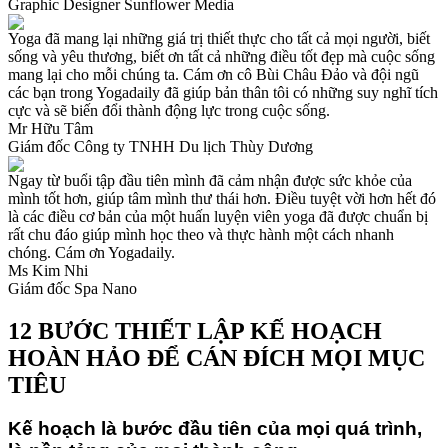
Graphic Designer Sunflower Media
Yoga đã mang lại những giá trị thiết thực cho tất cả mọi người, biết
sống và yêu thương, biết ơn tất cả những điều tốt đẹp mà cuộc sống
mang lại cho mỗi chúng ta. Cám ơn cô Bùi Châu Đảo và đội ngũ
các bạn trong Yogadaily đã giúp bản thân tôi có những suy nghĩ tích
cực và sẽ biến đổi thành động lực trong cuộc sống.
Mr Hữu Tâm
Giám đốc Công ty TNHH Du lịch Thùy Dương
Ngay từ buổi tập đầu tiên mình đã cảm nhận được sức khỏe của
mình tốt hơn, giúp tâm mình thư thái hơn. Điều tuyệt vời hơn hết đó
là các điều cơ bản của một huấn luyện viên yoga đã được chuẩn bị
rất chu đáo giúp mình học theo và thực hành một cách nhanh
chóng. Cám ơn Yogadaily.
Ms Kim Nhi
Giám đốc Spa Nano
12 BƯỚC THIẾT LẬP KẾ HOẠCH
HOÀN HẢO ĐỂ CÁN ĐÍCH MỌI MỤC
TIÊU
Kế hoạch là bước đầu tiên của mọi quá trình,