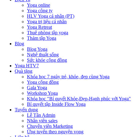
Yoga online
Yoga công ty
HLV Yoga cá nhân (PT)
Yoga trị liệu cá nhân
Yoga Retreat
Thuê phòng tập yoga
Thảm tập Yoga
Blog
Blog Yoga
Nghệ thuật sống
Sức khỏe cộng đồng
Yoga HTV7
Quà tặng
Khóa học 7 ngày trẻ, khỏe, đẹp cùng Yoga
Yoga cộng đồng
Gala Yoga
Workshop Yoga
Khóa học "Bí quyết Khỏe-Đẹp-Hạnh phúc với Yoga"
Bí quyết tập Inside Flow Yoga
Tuyển dụng
Lễ Tân Admin
Nhân viên sales
Chuyên viên Marketing
Ứng tuyển theo nguyện vọng