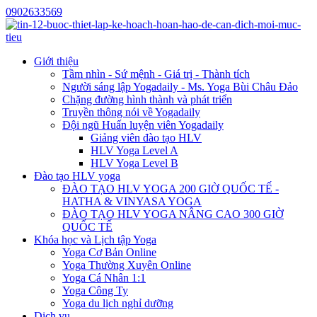
0902633569
Giới thiệu
Tầm nhìn - Sứ mệnh - Giá trị - Thành tích
Người sáng lập Yogadaily - Ms. Yoga Bùi Châu Đảo
Chặng đường hình thành và phát triển
Truyền thông nói về Yogadaily
Đội ngũ Huấn luyện viên Yogadaily
Giảng viên đào tạo HLV
HLV Yoga Level A
HLV Yoga Level B
Đào tạo HLV yoga
ĐÀO TẠO HLV YOGA 200 GIỜ QUỐC TẾ -
HATHA & VINYASA YOGA
ĐÀO TẠO HLV YOGA NÂNG CAO 300 GIỜ
QUỐC TẾ
Khóa học và Lịch tập Yoga
Yoga Cơ Bản Online
Yoga Thường Xuyên Online
Yoga Cá Nhân 1:1
Yoga Công Ty
Yoga du lịch nghỉ dưỡng
Dịch vụ