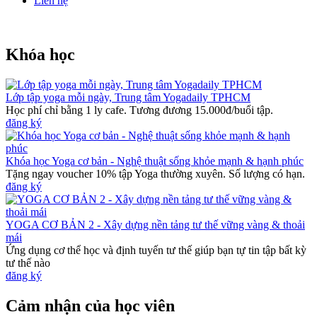
Liên hệ
Khóa học
Lớp tập yoga mỗi ngày, Trung tâm Yogadaily TPHCM
Học phí chỉ bằng 1 ly cafe. Tương đương 15.000đ/buổi tập.
đăng ký
Khóa học Yoga cơ bản - Nghệ thuật sống khỏe mạnh & hạnh phúc
Tặng ngay voucher 10% tập Yoga thường xuyên. Số lượng có hạn.
đăng ký
YOGA CƠ BẢN 2 - Xây dựng nền tảng tư thế vững vàng & thoải
mái
Ứng dụng cơ thể học và định tuyến tư thế giúp bạn tự tin tập bất kỳ
tư thế nào
đăng ký
Cảm nhận của học viên