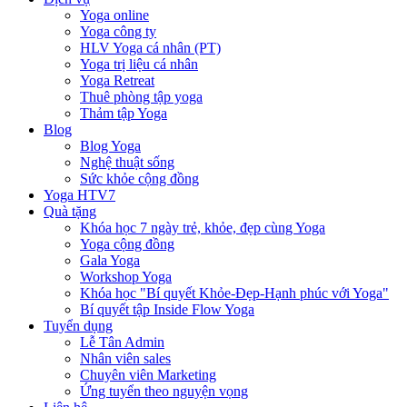
Yoga online
Yoga công ty
HLV Yoga cá nhân (PT)
Yoga trị liệu cá nhân
Yoga Retreat
Thuê phòng tập yoga
Thảm tập Yoga
Blog
Blog Yoga
Nghệ thuật sống
Sức khỏe cộng đồng
Yoga HTV7
Quà tặng
Khóa học 7 ngày trẻ, khỏe, đẹp cùng Yoga
Yoga cộng đồng
Gala Yoga
Workshop Yoga
Khóa học "Bí quyết Khỏe-Đẹp-Hạnh phúc với Yoga"
Bí quyết tập Inside Flow Yoga
Tuyển dụng
Lễ Tân Admin
Nhân viên sales
Chuyên viên Marketing
Ứng tuyển theo nguyện vọng