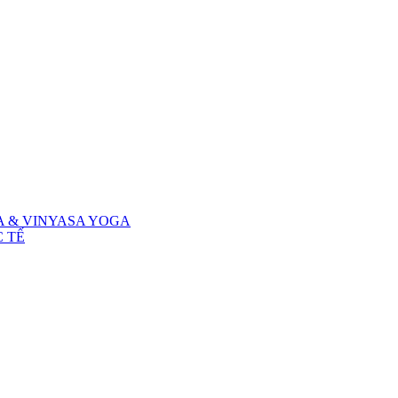
A & VINYASA YOGA
 TẾ