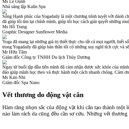
Ms Lê Oanh
Nhà sáng lập Kalin Spa
Sống Hạnh phúc của Yogadaily là một chương trình tuyệt vời dành ch
đã giúp tôi tìm lại chính mình, giúp tôi học cách giải quyết những m
Ms Hồ Trang
Graphic Designer Sunflower Media
Yoga đã mang lại những giá trị thiết thực cho tất cả mọi người, biết
trong Yogadaily đã giúp bản thân tôi có những suy nghĩ tích cực và s
Mr Hữu Tâm
Giám đốc Công ty TNHH Du lịch Thùy Dương
Ngay từ buổi tập đầu tiên mình đã cảm nhận được sức khỏe của mình t
đáo giúp mình học theo và thực hành một cách nhanh chóng. Cám ơn
Ms Kim Nhi
Giám đốc Spa Nano
Vết thương do động vật cắn
Hàm răng nhọn sắc của động vật khi cắn tạo thành một l
nào làm rách da cũng đều cần sơ cứu. Những vết thương n