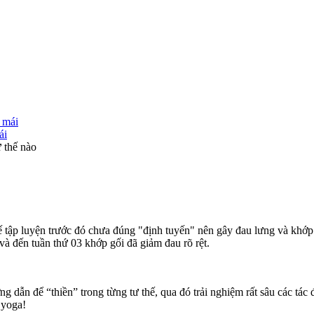
ái
ư thế nào
ế tập luyện trước đó chưa đúng "định tuyến" nên gây đau lưng và khớp g
và đến tuần thứ 03 khớp gối đã giảm đau rõ rệt.
ớng dẫn để “thiền” trong từng tư thế, qua đó trải nghiệm rất sâu các tá
 yoga!