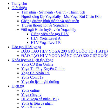
Trang chủ
Giới thiệu
Tầm nhìn - Sứ mệnh - Giá trị - Thành tích
Người sáng lập Yogadaily - Ms. Yoga Bùi Châu Đảo
Chặng đường hình thành và phát triển
Truyền thông nói về Yogadaily
Đội ngũ Huấn luyện viên Yogadaily
Giảng viên đào tạo HLV
HLV Yoga Level A
HLV Yoga Level B
Đào tạo HLV yoga
ĐÀO TẠO HLV YOGA 200 GIỜ QUỐC TẾ - HATH
ĐÀO TẠO HLV YOGA NÂNG CAO 300 GIỜ QUỐC
Khóa học và Lịch tập Yoga
Yoga Cơ Bản Online
Yoga Thường Xuyên Online
Yoga Cá Nhân 1:1
Yoga Công Ty
Yoga du lịch nghỉ dưỡng
Dịch vụ
Yoga online
Yoga công ty
HLV Yoga cá nhân (PT)
Yoga trị liệu cá nhân
Yoga Retreat