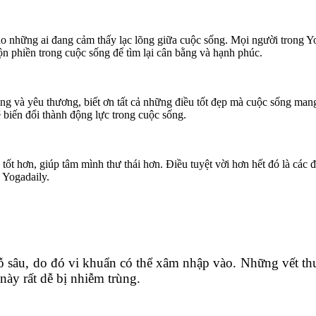
o những ai đang cảm thấy lạc lõng giữa cuộc sống. Mọi người trong Yog
uộn phiền trong cuộc sống để tìm lại cân bằng và hạnh phúc.
 sống và yêu thương, biết ơn tất cả những điều tốt đẹp mà cuộc sống m
ẽ biến đổi thành động lực trong cuộc sống.
ốt hơn, giúp tâm mình thư thái hơn. Điều tuyệt vời hơn hết đó là các 
 Yogadaily.
ỗ sâu, do đó vi khuẩn có thể xâm nhập vào. Những vết th
ày rất dễ bị nhiễm trùng.