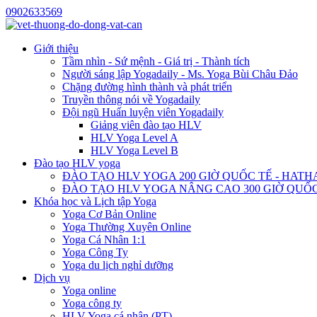
0902633569
Giới thiệu
Tầm nhìn - Sứ mệnh - Giá trị - Thành tích
Người sáng lập Yogadaily - Ms. Yoga Bùi Châu Đảo
Chặng đường hình thành và phát triển
Truyền thông nói về Yogadaily
Đội ngũ Huấn luyện viên Yogadaily
Giảng viên đào tạo HLV
HLV Yoga Level A
HLV Yoga Level B
Đào tạo HLV yoga
ĐÀO TẠO HLV YOGA 200 GIỜ QUỐC TẾ - HATH
ĐÀO TẠO HLV YOGA NÂNG CAO 300 GIỜ QUỐC
Khóa học và Lịch tập Yoga
Yoga Cơ Bản Online
Yoga Thường Xuyên Online
Yoga Cá Nhân 1:1
Yoga Công Ty
Yoga du lịch nghỉ dưỡng
Dịch vụ
Yoga online
Yoga công ty
HLV Yoga cá nhân (PT)