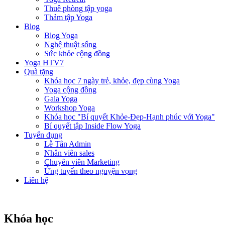
Thuê phòng tập yoga
Thảm tập Yoga
Blog
Blog Yoga
Nghệ thuật sống
Sức khỏe cộng đồng
Yoga HTV7
Quà tặng
Khóa học 7 ngày trẻ, khỏe, đẹp cùng Yoga
Yoga cộng đồng
Gala Yoga
Workshop Yoga
Khóa học "Bí quyết Khỏe-Đẹp-Hạnh phúc với Yoga"
Bí quyết tập Inside Flow Yoga
Tuyển dụng
Lễ Tân Admin
Nhân viên sales
Chuyên viên Marketing
Ứng tuyển theo nguyện vọng
Liên hệ
Khóa học