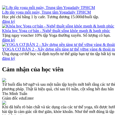
Lớp tập yoga mỗi ngày, Trung tâm Yogadaily TPHCM
Học phí chỉ bằng 1 ly cafe. Tương đương 15.000đ/buổi tập.
đăng ký
Khóa học Yoga cơ bản - Nghệ thuật sống khỏe mạnh & hạnh phúc
Tặng ngay voucher 10% tập Yoga thường xuyên. Số lượng có hạn.
đăng ký
YOGA CƠ BẢN 2 - Xây dựng nền tảng tư thế vững vàng & thoải m
Ứng dụng cơ thể học và định tuyến tư thế giúp bạn tự tin tập bất kỳ t
đăng ký
Cảm nhận của học viên
Từ buổi đầu bỡ ngỡ và sau một tuần tập luyện mới biết rằng các tư th
phương pháp. Thật là hiệu quả, chỉ sau 01 tuần, cột sống hết đau hẳn 
Ths Minh Tuấn
Giám đốc eduEnter
Khi đã hiểu rõ bản chất và tác dụng của các tư thế yoga, tôi được hư
bài tập là cảm giác rất thư giãn, khỏe khoắn. Như thế mới đúng là tập