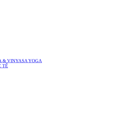
A & VINYASA YOGA
 TẾ