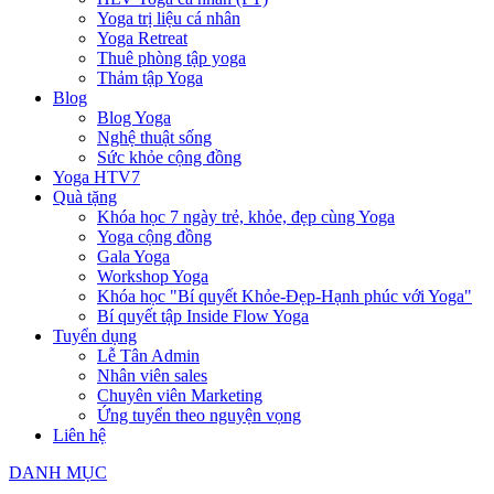
Yoga trị liệu cá nhân
Yoga Retreat
Thuê phòng tập yoga
Thảm tập Yoga
Blog
Blog Yoga
Nghệ thuật sống
Sức khỏe cộng đồng
Yoga HTV7
Quà tặng
Khóa học 7 ngày trẻ, khỏe, đẹp cùng Yoga
Yoga cộng đồng
Gala Yoga
Workshop Yoga
Khóa học "Bí quyết Khỏe-Đẹp-Hạnh phúc với Yoga"
Bí quyết tập Inside Flow Yoga
Tuyển dụng
Lễ Tân Admin
Nhân viên sales
Chuyên viên Marketing
Ứng tuyển theo nguyện vọng
Liên hệ
DANH MỤC