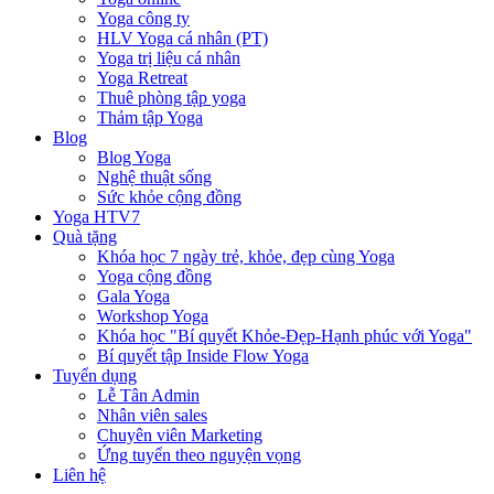
Yoga công ty
HLV Yoga cá nhân (PT)
Yoga trị liệu cá nhân
Yoga Retreat
Thuê phòng tập yoga
Thảm tập Yoga
Blog
Blog Yoga
Nghệ thuật sống
Sức khỏe cộng đồng
Yoga HTV7
Quà tặng
Khóa học 7 ngày trẻ, khỏe, đẹp cùng Yoga
Yoga cộng đồng
Gala Yoga
Workshop Yoga
Khóa học "Bí quyết Khỏe-Đẹp-Hạnh phúc với Yoga"
Bí quyết tập Inside Flow Yoga
Tuyển dụng
Lễ Tân Admin
Nhân viên sales
Chuyên viên Marketing
Ứng tuyển theo nguyện vọng
Liên hệ