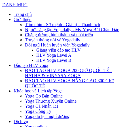
DANH MỤC
Trang chủ
Giới thiệu
Tầm nhìn - Sứ mệnh - Giá trị - Thành tích
Người sáng lập Yogadaily - Ms. Yoga Bùi Châu Đảo
Chặng đường hình thành và phát triển
Truyền thông nói về Yogadaily
Đội ngũ Huấn luyện viên Yogadaily
Giảng viên đào tạo HLV
HLV Yoga Level A
HLV Yoga Level B
Đào tạo HLV yoga
ĐÀO TẠO HLV YOGA 200 GIỜ QUỐC TẾ -
HATHA & VINYASA YOGA
ĐÀO TẠO HLV YOGA NÂNG CAO 300 GIỜ
QUỐC TẾ
Khóa học và Lịch tập Yoga
Yoga Cơ Bản Online
Yoga Thường Xuyên Online
Yoga Cá Nhân 1:1
Yoga Công Ty
Yoga du lịch nghỉ dưỡng
Dịch vụ
Yoga online