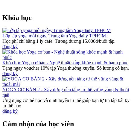
Khóa học
Lớp tập yoga mỗi ngày, Trung tâm Yogadaily TPHCM
Học phí chỉ bằng 1 ly cafe. Tương đương 15.000đ/buổi tập.
đăng ký
Khóa học Yoga cơ bản - Nghệ thuật sống khỏe mạnh & hạnh phúc
Tặng ngay voucher 10% tập Yoga thường xuyên. Số lượng có hạn.
đăng ký
YOGA CƠ BẢN 2 - Xây dựng nền tảng tư thế vững vàng & thoải
mái
Ứng dụng cơ thể học và định tuyến tư thế giúp bạn tự tin tập bất kỳ
tư thế nào
đăng ký
Cảm nhận của học viên