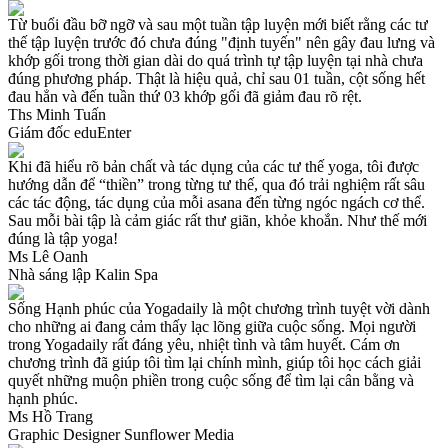
Từ buổi đầu bỡ ngỡ và sau một tuần tập luyện mới biết rằng các tư
thế tập luyện trước đó chưa đúng "định tuyến" nên gây đau lưng và
khớp gối trong thời gian dài do quá trình tự tập luyện tại nhà chưa
đúng phương pháp. Thật là hiệu quả, chỉ sau 01 tuần, cột sống hết
đau hẳn và đến tuần thứ 03 khớp gối đã giảm đau rõ rệt.
Ths Minh Tuấn
Giám đốc eduEnter
Khi đã hiểu rõ bản chất và tác dụng của các tư thế yoga, tôi được
hướng dẫn để “thiền” trong từng tư thế, qua đó trải nghiệm rất sâu
các tác động, tác dụng của mỗi asana đến từng ngóc ngách cơ thể.
Sau mỗi bài tập là cảm giác rất thư giãn, khỏe khoắn. Như thế mới
đúng là tập yoga!
Ms Lê Oanh
Nhà sáng lập Kalin Spa
Sống Hạnh phúc của Yogadaily là một chương trình tuyệt vời dành
cho những ai đang cảm thấy lạc lõng giữa cuộc sống. Mọi người
trong Yogadaily rất đáng yêu, nhiệt tình và tâm huyết. Cám ơn
chương trình đã giúp tôi tìm lại chính mình, giúp tôi học cách giải
quyết những muộn phiền trong cuộc sống để tìm lại cân bằng và
hạnh phúc.
Ms Hồ Trang
Graphic Designer Sunflower Media