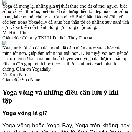
Yoga đã mang lại những giá trị thiết thực cho tất cả mọi người, biết
sống và yêu thương, biết ơn tất cả những điều tốt đẹp mà cuộc sống
mang lại cho mỗi chúng ta. Cám ơn cô Bùi Châu Đảo và đội ngũ
các bạn trong Yogadaily đã giúp bản thân tôi có những suy nghĩ tích
cực và sẽ biến đổi thành động lực trong cuộc sống.
Mr Hữu Tâm
Giám đốc Công ty TNHH Du lịch Thùy Dương
Ngay từ buổi tập đầu tiên mình đã cảm nhận được sức khỏe của
mình tốt hơn, giúp tâm mình thư thái hơn. Điều tuyệt vời hơn hết đó
là các điều cơ bản của một huấn luyện viên yoga đã được chuẩn bị
rất chu đáo giúp mình học theo và thực hành một cách nhanh
chóng. Cám ơn Yogadaily.
Ms Kim Nhi
Giám đốc Spa Nano
Yoga võng và những điều cần lưu ý khi
tập
Yoga võng là gì?
Yoga võng hoặc Yoga Bay, Yoga trên không hay
còn được gọi với cái tên là Anti Gravity Yoga là