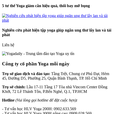
5 tư thế Yoga giảm cân hiệu quả, thổi bay mỡ bụng
Nghiên cứu phát hiện tập yoga giúp ngăn ung thư lây lan và tái
phát
Liên hệ
Công ty cổ phần Yoga mỗi ngày
Trụ sở giao dịch và đào tạo:
Tầng Trệt, Chung cư Phú Đạt, Hẻm
45, Đường D5, Phường 25, Quận Bình Thạnh, TP. Hồ Chí Minh
Trụ sở chính:
Lầu 17-11 Tầng 17 Tòa nhà Vincom Center Đồng
Khởi, 72 Lê Thánh Tôn, P.Bến Nghé, Q.1, TP.HCM
Hotline
(Vui lòng gọi hotline để đặt cuộc hẹn)
:
- Tư vấn học HLV Yoga 200H: 0902.633.569
- Tư vấn học HLV Yoga 300H nâng cao: 0909.028.569