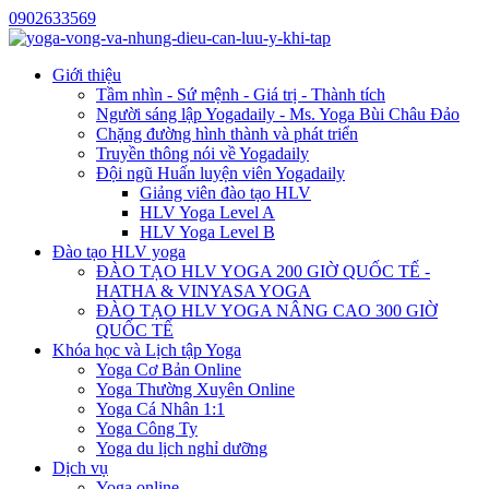
0902633569
Giới thiệu
Tầm nhìn - Sứ mệnh - Giá trị - Thành tích
Người sáng lập Yogadaily - Ms. Yoga Bùi Châu Đảo
Chặng đường hình thành và phát triển
Truyền thông nói về Yogadaily
Đội ngũ Huấn luyện viên Yogadaily
Giảng viên đào tạo HLV
HLV Yoga Level A
HLV Yoga Level B
Đào tạo HLV yoga
ĐÀO TẠO HLV YOGA 200 GIỜ QUỐC TẾ -
HATHA & VINYASA YOGA
ĐÀO TẠO HLV YOGA NÂNG CAO 300 GIỜ
QUỐC TẾ
Khóa học và Lịch tập Yoga
Yoga Cơ Bản Online
Yoga Thường Xuyên Online
Yoga Cá Nhân 1:1
Yoga Công Ty
Yoga du lịch nghỉ dưỡng
Dịch vụ
Yoga online