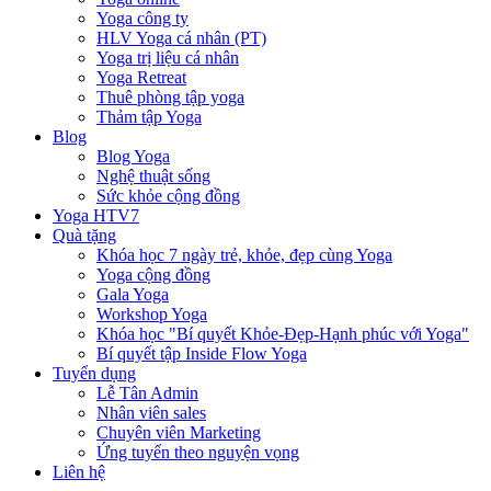
Yoga công ty
HLV Yoga cá nhân (PT)
Yoga trị liệu cá nhân
Yoga Retreat
Thuê phòng tập yoga
Thảm tập Yoga
Blog
Blog Yoga
Nghệ thuật sống
Sức khỏe cộng đồng
Yoga HTV7
Quà tặng
Khóa học 7 ngày trẻ, khỏe, đẹp cùng Yoga
Yoga cộng đồng
Gala Yoga
Workshop Yoga
Khóa học "Bí quyết Khỏe-Đẹp-Hạnh phúc với Yoga"
Bí quyết tập Inside Flow Yoga
Tuyển dụng
Lễ Tân Admin
Nhân viên sales
Chuyên viên Marketing
Ứng tuyển theo nguyện vọng
Liên hệ