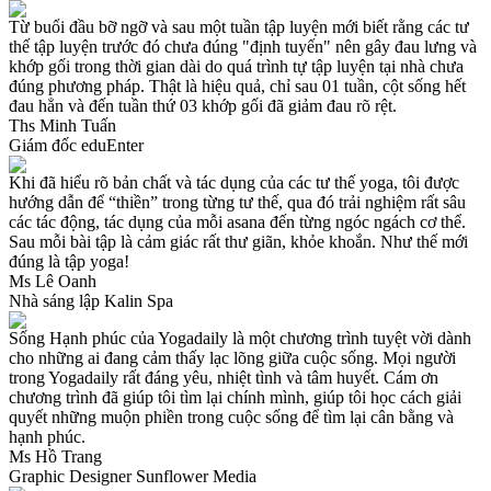
Từ buổi đầu bỡ ngỡ và sau một tuần tập luyện mới biết rằng các tư
thế tập luyện trước đó chưa đúng "định tuyến" nên gây đau lưng và
khớp gối trong thời gian dài do quá trình tự tập luyện tại nhà chưa
đúng phương pháp. Thật là hiệu quả, chỉ sau 01 tuần, cột sống hết
đau hẳn và đến tuần thứ 03 khớp gối đã giảm đau rõ rệt.
Ths Minh Tuấn
Giám đốc eduEnter
Khi đã hiểu rõ bản chất và tác dụng của các tư thế yoga, tôi được
hướng dẫn để “thiền” trong từng tư thế, qua đó trải nghiệm rất sâu
các tác động, tác dụng của mỗi asana đến từng ngóc ngách cơ thể.
Sau mỗi bài tập là cảm giác rất thư giãn, khỏe khoắn. Như thế mới
đúng là tập yoga!
Ms Lê Oanh
Nhà sáng lập Kalin Spa
Sống Hạnh phúc của Yogadaily là một chương trình tuyệt vời dành
cho những ai đang cảm thấy lạc lõng giữa cuộc sống. Mọi người
trong Yogadaily rất đáng yêu, nhiệt tình và tâm huyết. Cám ơn
chương trình đã giúp tôi tìm lại chính mình, giúp tôi học cách giải
quyết những muộn phiền trong cuộc sống để tìm lại cân bằng và
hạnh phúc.
Ms Hồ Trang
Graphic Designer Sunflower Media