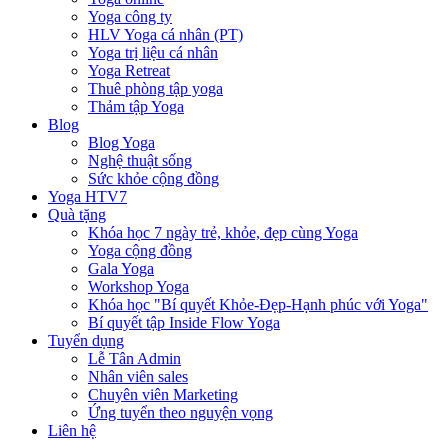
Yoga công ty
HLV Yoga cá nhân (PT)
Yoga trị liệu cá nhân
Yoga Retreat
Thuê phòng tập yoga
Thảm tập Yoga
Blog
Blog Yoga
Nghệ thuật sống
Sức khỏe cộng đồng
Yoga HTV7
Quà tặng
Khóa học 7 ngày trẻ, khỏe, đẹp cùng Yoga
Yoga cộng đồng
Gala Yoga
Workshop Yoga
Khóa học "Bí quyết Khỏe-Đẹp-Hạnh phúc với Yoga"
Bí quyết tập Inside Flow Yoga
Tuyển dụng
Lễ Tân Admin
Nhân viên sales
Chuyên viên Marketing
Ứng tuyển theo nguyện vọng
Liên hệ