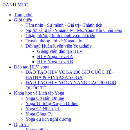
DANH MỤC
Trang chủ
Giới thiệu
Tầm nhìn - Sứ mệnh - Giá trị - Thành tích
Người sáng lập Yogadaily - Ms. Yoga Bùi Châu Đảo
Chặng đường hình thành và phát triển
Truyền thông nói về Yogadaily
Đội ngũ Huấn luyện viên Yogadaily
Giảng viên đào tạo HLV
HLV Yoga Level A
HLV Yoga Level B
Đào tạo HLV yoga
ĐÀO TẠO HLV YOGA 200 GIỜ QUỐC TẾ -
HATHA & VINYASA YOGA
ĐÀO TẠO HLV YOGA NÂNG CAO 300 GIỜ
QUỐC TẾ
Khóa học và Lịch tập Yoga
Yoga Cơ Bản Online
Yoga Thường Xuyên Online
Yoga Cá Nhân 1:1
Yoga Công Ty
Yoga du lịch nghỉ dưỡng
Dịch vụ
Yoga online