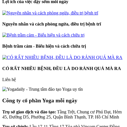
Lợi ích của việc dậy sớm mỗi ngày
Nguyên nhân và cách phòng ngừa, điều trị bệnh trĩ
Bệnh trầm cảm - Biểu hiện và cách chữa trị
CÓ RẤT NHIỀU BỆNH, ĐỀU LÀ DO RẢNH QUÁ MÀ RA
Liên hệ
Công ty cổ phần Yoga mỗi ngày
Trụ sở giao dịch và đào tạo:
Tầng Trệt, Chung cư Phú Đạt, Hẻm
45, Đường D5, Phường 25, Quận Bình Thạnh, TP. Hồ Chí Minh
Trụ sở chính:
Lầu 17-11 Tầng 17 Tòa nhà Vincom Center Đồng