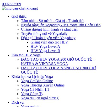
0902633569
Giới thiệu
Tầm nhìn - Sứ mệnh - Giá trị - Thành tích
Người sáng lập Yogadaily - Ms. Yoga Bùi Châu Đảo
Chặng đường hình thành và phát triển
Truyền thông nói về Yogadaily
Đội ngũ Huấn luyện viên Yogadaily
Giảng viên đào tạo HLV
HLV Yoga Level A
HLV Yoga Level B
Đào tạo HLV yoga
ĐÀO TẠO HLV YOGA 200 GIỜ QUỐC TẾ -
HATHA & VINYASA YOGA
ĐÀO TẠO HLV YOGA NÂNG CAO 300 GIỜ
QUỐC TẾ
Khóa học và Lịch tập Yoga
Yoga Cơ Bản Online
Yoga Thường Xuyên Online
Yoga Cá Nhân 1:1
Yoga Công Ty
Yoga du lịch nghỉ dưỡng
Dịch vụ
Yoga online