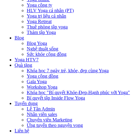
Yoga công ty
HLV Yoga cá nhân (PT)
Yoga trị liệu cá nhân
Yoga Retreat
Thuê phòng tập yoga
Thảm tập Yoga
Blog
Blog Yoga
Nghệ thuật sống
Sức khỏe cộng đồng
Yoga HTV7
Quà tặng
Khóa học 7 ngày trẻ, khỏe, đẹp cùng Yoga
Yoga cộng đồng
Gala Yoga
Workshop Yoga
Khóa học "Bí quyết Khỏe-Đẹp-Hạnh phúc với Yoga"
Bí quyết tập Inside Flow Yoga
Tuyển dụng
Lễ Tân Admin
Nhân viên sales
Chuyên viên Marketing
Ứng tuyển theo nguyện vọng
Liên hệ