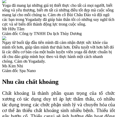
Yoga đã mang lại những giá trị thiết thực cho tất cả mọi người, biết
sống và yêu thương, biết ơn tất cả những điều tốt đẹp mà cuộc sống
mang lại cho mỗi chúng ta. Cám ơn cô Bùi Châu Đảo và đội ngũ
các bạn trong Yogadaily đã giúp bản thân tôi có những suy nghĩ tích
cực và sẽ biến đổi thành động lực trong cuộc sống.
Mr Hữu Tâm
Giám đốc Công ty TNHH Du lịch Thùy Dương
Ngay từ buổi tập đầu tiên mình đã cảm nhận được sức khỏe của
mình tốt hơn, giúp tâm mình thư thái hơn. Điều tuyệt vời hơn hết đó
là các điều cơ bản của một huấn luyện viên yoga đã được chuẩn bị
rất chu đáo giúp mình học theo và thực hành một cách nhanh
chóng. Cám ơn Yogadaily.
Ms Kim Nhi
Giám đốc Spa Nano
Nhu cầu chất khoáng
Chất khoáng là thành phần quan trọng của tổ chức
xương có tác dụng duy trì áp lực thẩm thấu, có nhiều
tác dụng trong các chức phận sinh lý và chuyển hóa của
cơ thể ăn thiếu chất khoáng sinh nhiều bệnh. Thiếu iốt
gây bướu cổ. Thiếu canxi sẽ ảnh hưởng đến hoạt động