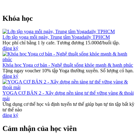
Khóa học
Lớp tập yoga mỗi ngày, Trung tâm Yogadaily TPHCM
Học phí chỉ bằng 1 ly cafe. Tương đương 15.000đ/buổi tập.
đăng ký
Khóa học Yoga cơ bản - Nghệ thuật sống khỏe mạnh & hạnh phúc
Tặng ngay voucher 10% tập Yoga thường xuyên. Số lượng có hạn.
đăng ký
YOGA CƠ BẢN 2 - Xây dựng nền tảng tư thế vững vàng & thoải
mái
Ứng dụng cơ thể học và định tuyến tư thế giúp bạn tự tin tập bất kỳ
tư thế nào
đăng ký
Cảm nhận của học viên